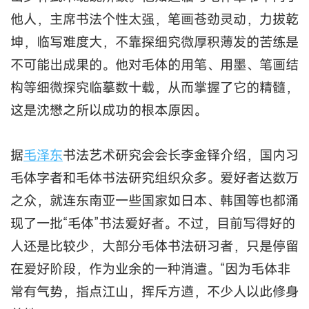
他人，主席书法个性太强，笔画苍劲灵动，力拔乾
坤，临写难度大，不靠探细究微厚积薄发的苦练是
不可能出成果的。他对毛体的用笔、用墨、笔画结
构等细微探究临摹数十载，从而掌握了它的精髓，
这是沈懋之所以成功的根本原因。
据
毛泽东
书法艺术研究会会长李金铎介绍，国内习
毛体字者和毛体书法研究组织众多。爱好者达数万
之众，就连东南亚一些国家如日本、韩国等也都涌
现了一批“毛体”书法爱好者。不过，目前写得好的
人还是比较少，大部分毛体书法研习者，只是停留
在爱好阶段，作为业余的一种消遣。“因为毛体非
常有气势，指点江山，挥斥方遒，不少人以此修身