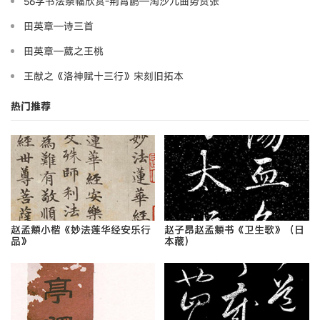
56字书法条幅欣赏-荆霄鹏—淘沙九曲势贲张
田英章—诗三首
田英章—葳之王桃
王献之《洛神赋十三行》宋刻旧拓本
热门推荐
赵孟頫小楷《妙法莲华经安乐行
赵子昂赵孟頫书《卫生歌》（日
品》
本藏）