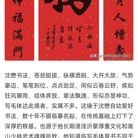
沈懋书法，苍劲挺拔、纵横洒脱、大开大放、气势
豪迈、笔笔到位、点点劲足，闲似云卷云舒，疾如
狂风骤雨，结体奔放、章法飘逸，形似亦显神功，
写毛体达此境者，实属不多。这缘于沈懋自幼爱好
书法，数十年不辍临摹名贴，在传统基础上打下了
深厚的根基。也源于他长期浸淫沂蒙厚重文化和嵩
山少林武术魂魄所致。他知道临写毛体草书不同于