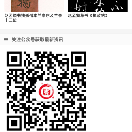
赵孟頫书独孤僧本兰亭序及兰亭
赵孟頫草书《执政帖》
十三跋
关注公众号获取最新资讯