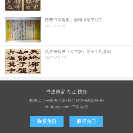
两晋书法理论｜索靖《草书状》
2020-08-19
赵之谦楷书（大字版）便于手机查阅
2020-08-20
书法博客 专业 快捷
书法品品--书法欣赏-作品欣赏-硬笔书法-
shufapp.com-书法网站
联系我们
联系我们