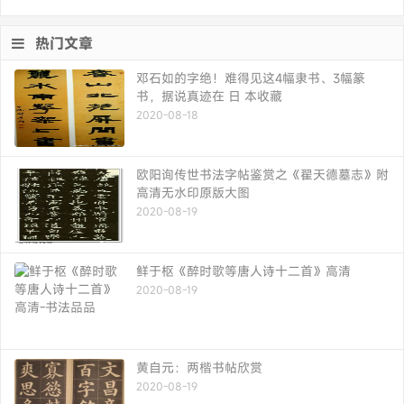
热门文章
邓石如的字绝！难得见这4幅隶书、3幅篆
书，据说真迹在 日 本收藏
2020-08-18
欧阳询传世书法字帖鉴赏之《翟天德墓志》附
高清无水印原版大图
2020-08-19
鲜于枢《醉时歌等唐人诗十二首》高清
2020-08-19
黄自元：两楷书帖欣赏
2020-08-19