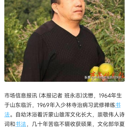
市场信息报讯 (本报记者 班永志)沈懋，1964年生
于山东临沂，1969年入少林寺治病习武修禅练
书
法
。自幼沐浴着沂蒙山雄浑文化长大，崇敬伟人诗
词和
书法
，几十年苦临不辍收获硕果，文化部华夏