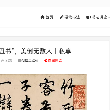
首页
硬笔书法
书法讲座
丑书”，美倒无数人丨私享
评论(0)
扫描二维码
隐藏侧边