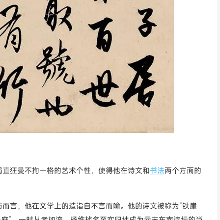
狷直狂曼不拘一格的艺术个性，使得他在诗文和
书法
两个方面的
历而言，他在文学上的造诣自不言而喻。他的诗文被称为“铁崖
乐府”，一时从者如流，杨维桢名至实归地成为元末东南诗坛的当