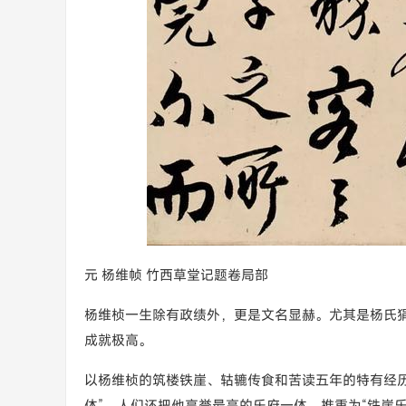
元 杨维帧 竹西草堂记题卷局部
杨维桢一生除有政绩外，更是文名显赫。尤其是杨氏
成就极高。
以杨维桢的筑楼铁崖、轱辘传食和苦读五年的特有经
体”，人们还把他享誉最高的乐府一体，推重为“铁崖