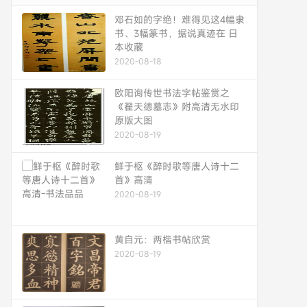
邓石如的字绝！难得见这4幅隶
书、3幅篆书，据说真迹在 日
本收藏
2020-08-18
欧阳询传世书法字帖鉴赏之
《翟天德墓志》附高清无水印
原版大图
2020-08-19
鲜于枢《醉时歌等唐人诗十二
首》高清
2020-08-19
黄自元：两楷书帖欣赏
2020-08-19