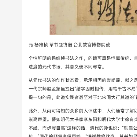
元 杨维桢 草书题钱谱 台北故宫博物院藏
个性鲜明的杨维桢书法之作，的确可算是悖离传统、
法度的元代书坛，其意义便不同寻常。
从元代书法的创作状态看，承承相因的崇尚羲、献之
一代宗师赵孟頫虽提出“结字因时相传，用笔千古不易
提一句的是，此道实践者甚至对于北宋间大行其道的“
此外，从尚可得知的众多前人评述中，人们通常了解
崇高声望。譬如明代大书家李东阳和明代大学士徐有贞
不经，而步履自高”这样的话。清代的孙也说：“铁崖
传。”同代的顾复说得更妙：“铁崖性癖耽奇，其书如