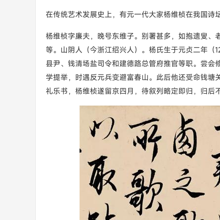
在传统艺术发展史上，有元一代大家杨维桢在我国诗
杨维桢字廉夫，晚号东维子。别署甚多，如抱遗叟、
等。山阴人（今浙江绍兴人）。杨氏生于元贞二年（12
县尹、钱清场盐司令和建德路总管府推官等职。尝会
学提举，时遇反元兵变避富春山。此后他还受命钱塘
礼乐书，杨维桢遂留京四月，待叙列略定即归，归后