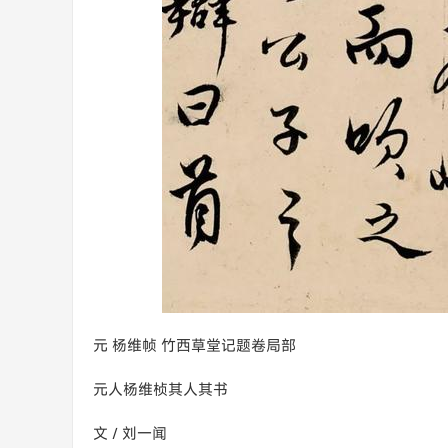
元 杨维帧 竹西草堂记题卷局部
元人杨维桢其人其书
文 / 刘一闻