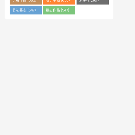
长卷作品 (682)
电子字帖 (638)
米字格 (567)
书法墓志 (547)
墓志作品 (547)