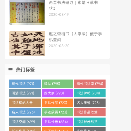
两晋书法理论｜索靖《草书
状》
2020-08-19
赵之谦楷书（大字版）便于手
机查阅
2020-08-20
热门标签
明代书法 (971)
碑帖 (795)
清代书法家 (794)
明清书法 (791)
四大家 (790)
书法碑帖 (784)
书法碑帖大全
书法作品 (723)
名人手迹 (723)
(784)
名人书法 (723)
手迹欣赏 (723)
书法作品欣赏
(710)
书法空间 (699)
书法长卷 (684)
书法长卷欣赏
(682)