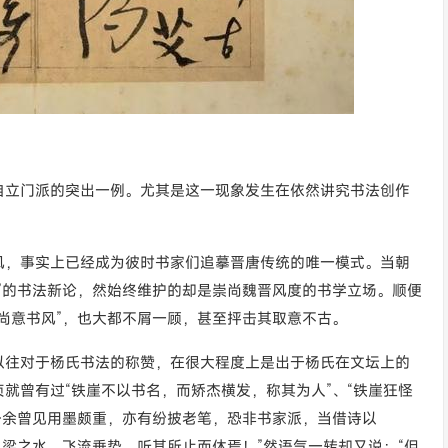
自立门派的突出一例。尤其是这一现象发生在依然讲究书法创作
风，事实上已经成为彼时书家们追摹晋唐传统的唯一模式。当朝
”的书法新论，然始终维护的却是崇尚魏晋风度的书学立场。顺便
尚意书风”，也大都不屑一顾，甚至抨击其取意不古。
以往对于杨氏书法的称赞，在很大程度上是出于杨氏在文坛上的
就曾有过“铁崖不以书名，而矫杰横发，称其为人”、“铁崖狂怪
公余曾见用墨颇重，亦有纷披老笔，恐非书家派，当借诗以
吕梁之水，飞流垂势，听其所止而休焉！”然语气一转却又说：“但