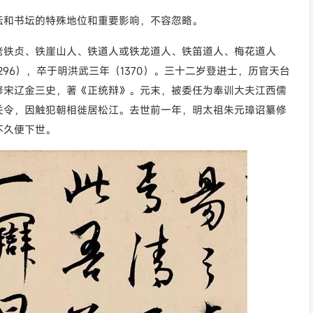
坛和书坛的特殊地位和重要影响，不容忽略。
老铁贞、铁崖山人、铁道人或铁龙道人、铁笛道人、梅花道人
96），卒于明洪武三年（1370）。三十二岁登进士，历官天台
修宋辽金三史，著《正统辩》。元末，被委任为奉训大夫江西儒
关令，因触犯朝相徙居松江。去世前一年，明太祖朱元璋诏纂修
不久便下世。