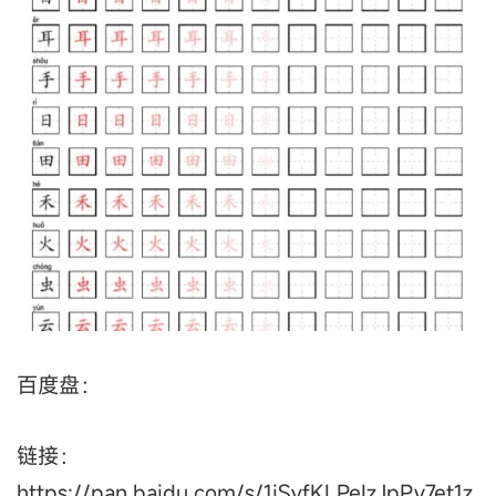
百度盘：
链接：
https://pan.baidu.com/s/1iSvfKLPeIzJpPy7et1z