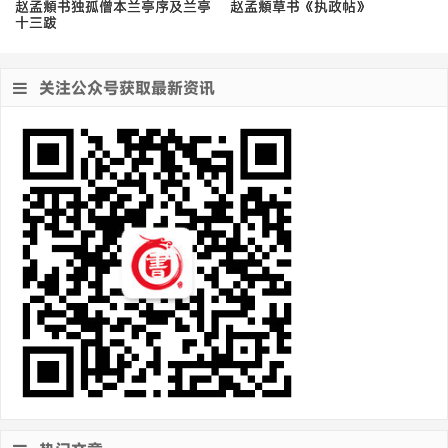
赵孟頫书独孤僧本兰亭序及兰亭
赵孟頫草书《执政帖》
十三跋
关注公众号获取最新资讯