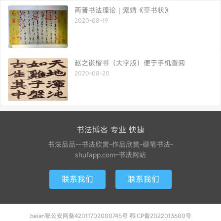
两晋书法理论｜索靖《草书状》
2020-08-19
赵之谦楷书（大字版）便于手机查阅
2020-08-20
书法博客 专业 快捷
书法品品--书法欣赏-作品欣赏-硬笔书法-
shufapp.com-书法网站
联系我们
联系我们
beian鄂公安网备42011702000745号 鄂ICP备2022013600号