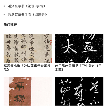
毛泽东草书《论语·学而》
郭沫若草书手卷《蜀道奇》
热门推荐
赵孟頫小楷《妙法莲华经安乐行
赵子昂赵孟頫书《卫生歌》（日
品》
本藏）