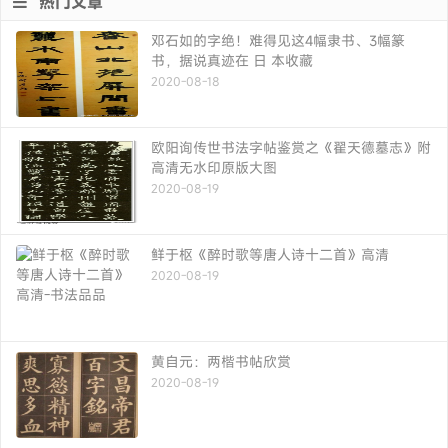
热门文章
邓石如的字绝！难得见这4幅隶书、3幅篆
书，据说真迹在 日 本收藏
2020-08-18
欧阳询传世书法字帖鉴赏之《翟天德墓志》附
高清无水印原版大图
2020-08-19
鲜于枢《醉时歌等唐人诗十二首》高清
2020-08-19
黄自元：两楷书帖欣赏
2020-08-19