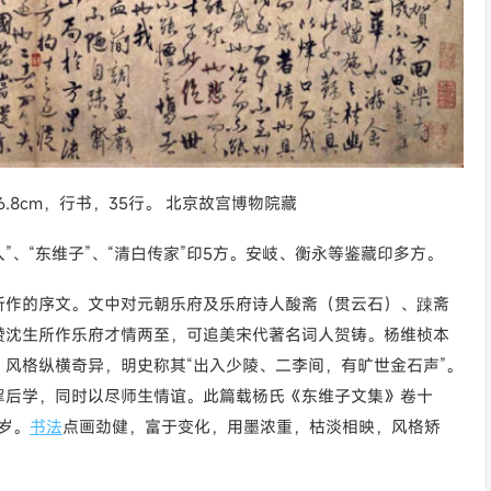
6.8cm，行书，35行。 北京故宫博物院藏
人”、“东维子”、“清白传家”印5方。安岐、衡永等鉴藏印多方。
所作的序文。文中对元朝乐府及乐府诗人酸斋（贯云石）、踈斋
赞沈生所作乐府才情两至，可追美宋代著名词人贺铸。杨维桢本
风格纵横奇异，明史称其“出入少陵、二李间，有旷世金石声”。
挈后学，同时以尽师生情谊。此篇载杨氏《东维子文集》卷十
岁。
书法
点画劲健，富于变化，用墨浓重，枯淡相映，风格矫