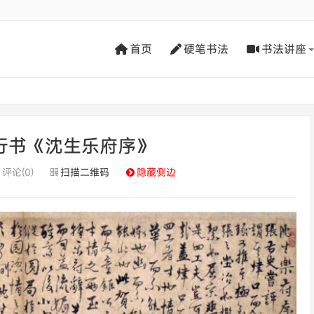
首页
硬笔书法
书法讲座
行书《沈生乐府序》
评论(0)
扫描二维码
隐藏侧边