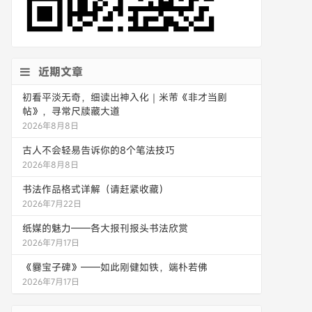
近期文章
初看平淡无奇，细读出神入化｜米芾《非才当剧
帖》，寻常尺牍藏大道
2026年8月8日
古人不会轻易告诉你的8个笔法技巧
2026年8月8日
书法作品格式详解（请赶紧收藏）
2026年7月22日
纸媒的魅力——各大报刊报头书法欣赏
2026年7月17日
《爨宝子碑》——如此刚健如铁，端朴若佛
2026年7月17日