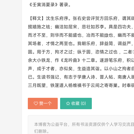
《壬寅消夏录》著录。
【释文】沈生乐府序。张右史尝评贺方回乐府，谓其
揽嫱施之祛；幽洁如屈宋，悲壮如苏李。具是四功夫
而才不至，则华而不能盛也，冶而不能媺也，幽而不
其场者，才情之两至也。我朝乐府，辞益简，调益严
圆。局于方，拘才之过；纵于圆，恣情之过也 ，二者
余大小铁龙，作《龙吟曲》十二章。遂游笔乐府，积
声，成于才者，亦似矣，生益造其诣。以小山之拘者
已。生读书强记，有志于学唐人诗、晋人帖、南唐人
三月既望，铁篴道人杨维禛书于云间之寄寄巢。时奉
赞一个
收藏 (
0
)
本博客为公益平台，所有书法资源仅供个人学习交流
们删除。