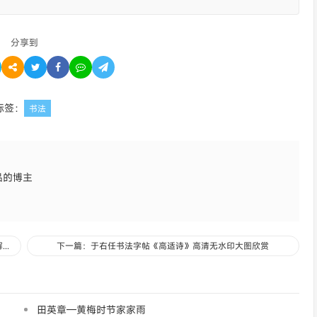
分享到
标签：
书法
品的博主
上一篇：米芾不仅爱好书画成为大家，更把自己从衣冠、身份中解放出来
下一篇：于右任书法字帖《高适诗》高清无水印大图欣赏
田英章—黄梅时节家家雨