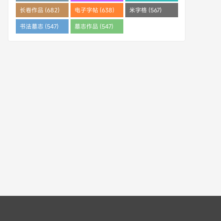
(682)
长卷作品 (682)
电子字帖 (638)
米字格 (567)
书法墓志 (547)
墓志作品 (547)