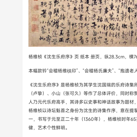
杨维桢《沈生乐府序》页 纸本 册页，纵28.3cm，横7
本幅款钤“会稽杨维槙印”、“会稽杨氏廉夫”、“抱遗老
《沈生乐府序》是杨维桢为其学生沈国瑞的乐府诗集
（卢挚）、小山（张可久）等作了总体评价，同时称
人乃元代乐府高手，其诗多以史事和神话故事为题材，
杨维桢以诗坛魁首之身份为沈生的诗集作序，意在提
一，书写于元至正二十年（1360年），杨维桢时年65
健，艺术个性鲜明。