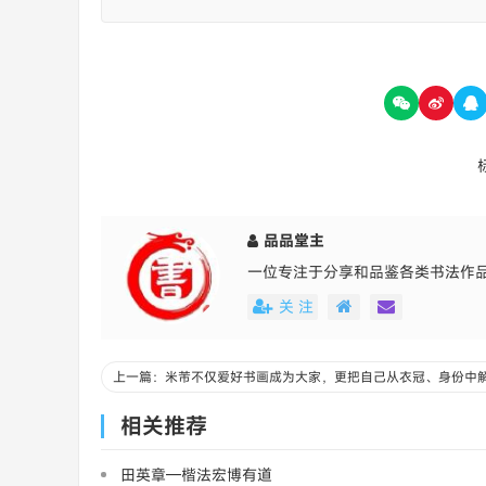
品品堂主
一位专注于分享和品鉴各类书法作
关 注
相关推荐
田英章—楷法宏博有道