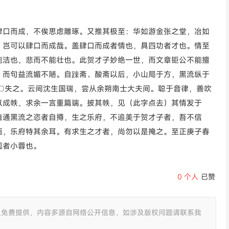
肆口而成，不俟思虑雕琢。又推其极至：华如游金张之堂，冶如
，岂可以肆口而成哉。盖肆口而成者情也，具四功者才也。情至
能洁也，悲而不能壮也。此贺才子妙绝一世，而文章钜公不能擅
，而句益流媚不陋。自踈斋、酸斋以后，小山局于方，黑流纵于
□失之。云间沈生国瑞，尝从余朔南士大夫间。聪于音律，善吹
以成帙，求余一言重篇端。披其帙，见（此字点去）其情发于
自通黑流之恣者自撙，生之乐府，不追美于贺才子者，吾不信
画，乐府特其余耳。有求生之才者，尚勿以是掩之。至正庚子春
砚者小蓉也。
0
个人
已赞
且免费提供，内容多源自网络公开信息，如涉及版权问题请联系我