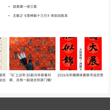
田英章—诗三首
王献之《洛神赋十三行》宋刻旧拓本
楷双
“马”上过年:30副马年新春对
2026马年魏碑体春联书法欣赏
贴出
联，总有一副适合你家门楣!