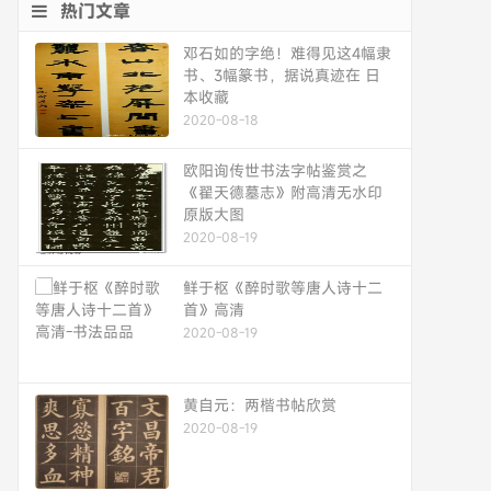
热门文章
邓石如的字绝！难得见这4幅隶
书、3幅篆书，据说真迹在 日
本收藏
2020-08-18
欧阳询传世书法字帖鉴赏之
《翟天德墓志》附高清无水印
原版大图
2020-08-19
鲜于枢《醉时歌等唐人诗十二
首》高清
2020-08-19
黄自元：两楷书帖欣赏
2020-08-19