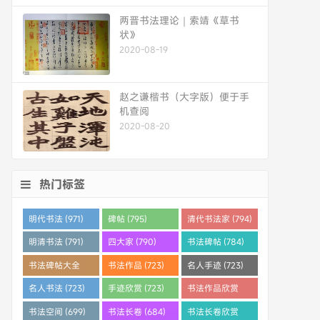
两晋书法理论｜索靖《草书
状》
2020-08-19
赵之谦楷书（大字版）便于手
机查阅
2020-08-20
热门标签
明代书法 (971)
碑帖 (795)
清代书法家 (794)
明清书法 (791)
四大家 (790)
书法碑帖 (784)
书法碑帖大全
书法作品 (723)
名人手迹 (723)
(784)
名人书法 (723)
手迹欣赏 (723)
书法作品欣赏
(710)
书法空间 (699)
书法长卷 (684)
书法长卷欣赏