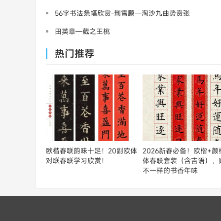
56字书法条幅欣赏-荆霄鹏—淘沙九曲势贲张
田英章—葳之王桃
热门推荐
欧楷春联韵味十足！20副欧体
2026新春必备！欧楷+颜
对联春联学习欣赏！
体春联套装（含吉语），
不一样的书香年味