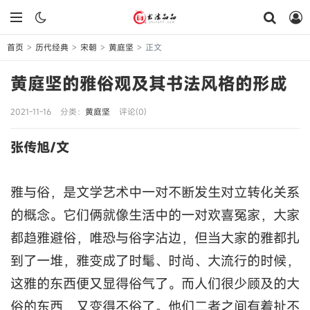
首页
历代经典
宋朝
黄庭坚
正文
>
>
>
>
黄庭坚的雅俗观及其书法风格的形成
2021-11-16
分类：
黄庭坚
评论(0)
张传旭/文
雅与俗，是文学艺术中一对不断发生对立转化关系
的概念。它们俩就像生活中的一对欢喜冤家，大家
都趋雅避俗，唯恐与俗字沾边，但当大家的雅都扎
到了一堆，雅变成了时髦、时尚、大流行的时候，
这雅的东西便又显得俗气了。而人们很少顾及的大
俗的东西，又变得不俗了。他们二者之间有着扯不