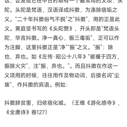
话，会发现它在中古时期有一个最常用的义项：头
陀。头陀是梵语，汉语译成抖擞，为涤除宿垢之
义。“二十年抖擞俗气不脱”之“抖擞”，用的正是此
义。黄庭坚书写的《头陀赞》，开头即是“梵语头
陀，华言抖擞。净一真心，振三毒垢”，正可以作
为注脚，这里抖擞正是“净”“振”之义。“振”：除
也，弃也。如《左传·昭公十八年》“祓禳于四方，
振除火灾”，注“振，弃也。”。而且抖擞在作这一
义项用的时候，往往用作及物动词，后接名词“尘
埃”，作抖擞的宾语。例如：
抖擞辞贫里，归依宿化城。（王维《游化感寺》，
《全唐诗》卷127）