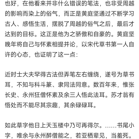
也好，在他看来并非什么错误的笔法，也非受周越
的影响而染上的俗气，而正是黄庭坚通过不断学习
古人、感悟生活，摆脱了周越的俗气之后，最后才
达到的目标。这正是他为之骄傲和自豪的。黄庭坚
晚年将自己与怀素相提并论，以宋代草书第一人自
许的心态，也证明了这一点：
近时士大夫罕得古法但弄笔左右缠绕，遂号为草书
耳，不知与科斗篆、隶同法同意。数百年来，惟张
长史、永州狂僧怀素及余三人悟此法耳。苏才翁有
悟处而不能尽其宗趣，其余碌碌耳。
如此草字他日上天玉楼中乃可再得尔。……书尾小
字，唯余与永州醉僧能之，若亚栖辈见，当羞死。