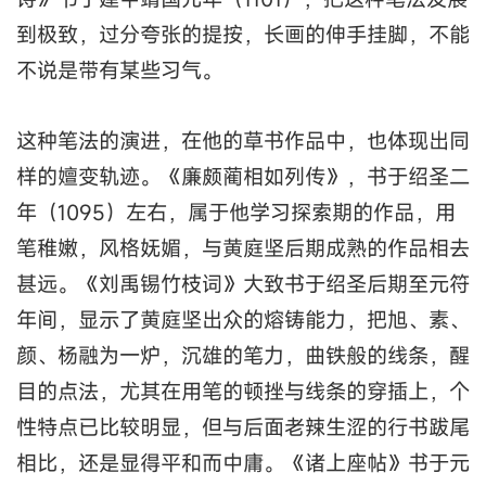
到极致，过分夸张的提按，长画的伸手挂脚，不能
不说是带有某些习气。
这种笔法的演进，在他的草书作品中，也体现出同
样的嬗变轨迹。《廉颇蔺相如列传》，书于绍圣二
年（1095）左右，属于他学习探索期的作品，用
笔稚嫩，风格妩媚，与黄庭坚后期成熟的作品相去
甚远。《刘禹锡竹枝词》大致书于绍圣后期至元符
年间，显示了黄庭坚出众的熔铸能力，把旭、素、
颜、杨融为一炉，沉雄的笔力，曲铁般的线条，醒
目的点法，尤其在用笔的顿挫与线条的穿插上，个
性特点已比较明显，但与后面老辣生涩的行书跋尾
相比，还是显得平和而中庸。《诸上座帖》书于元