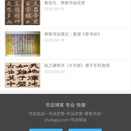
黄自元：两楷书帖欣赏
2020-08-19
两晋书法理论｜索靖《草书状》
2020-08-19
赵之谦楷书（大字版）便于手机查阅
2020-08-20
书法博客 专业 快捷
书法品品--书法欣赏-作品欣赏-硬笔书法-
shufapp.com-书法网站