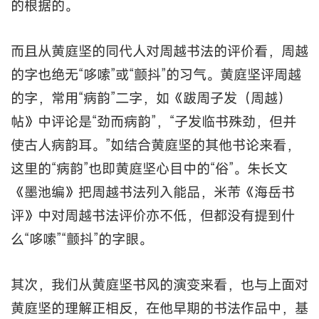
的根据的。
而且从黄庭坚的同代人对周越书法的评价看，周越
的字也绝无“哆嗦”或“颤抖”的习气。黄庭坚评周越
的字，常用“病韵”二字，如《跋周子发（周越）
帖》中评论是“劲而病韵”，“子发临书殊劲，但并
使古人病韵耳。”如结合黄庭坚的其他书论来看，
这里的“病韵”也即黄庭坚心目中的“俗”。朱长文
《墨池编》把周越书法列入能品，米芾《海岳书
评》中对周越书法评价亦不低，但都没有提到什
么“哆嗦”“颤抖”的字眼。
其次，我们从黄庭坚书风的演变来看，也与上面对
黄庭坚的理解正相反，在他早期的书法作品中，基