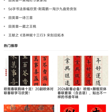
田英章—黄梅时节家家雨
56字书法条幅欣赏-荆霄鹏—淘沙九曲势贲张
田英章—诗三首
田英章—葳之王桃
王献之《洛神赋十三行》宋刻旧拓本
热门推荐
欧楷春联韵味十足！20副欧体对
2026新春必备！欧楷+颜楷双体
联春联学习欣赏！
春联套装（含吉语），贴出不一
样的书香年味