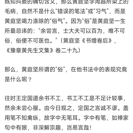
既知抖擞的确切含义，那么黄庭坚学周越所染上的
毛病，自然不是什么“错误的笔法”或“习气”，而是
黄庭坚竭力涤除的“俗气”。因为“俗”是黄庭坚一生
所最忌讳的：“余尝言，士大夫可以百为，唯不可
俗，俗便不可医也。”（黄庭坚《书缯卷后》，
《豫章黄先生文集》卷二十九）
那么，黄庭坚所谓的“俗”，在他书法中的表现究竟
是什么呢？
往时王定国道余书不工，书工不工是不足计较事，
然余未尝心服。由今日观之，定国之言诚不谬。盖
用笔不知禽纵，故字中无笔耳。字中有笔，如禅家
句中有眼，非深解宗趣，岂易言哉！