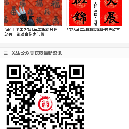
“马”上过年:30副马年新春对联，
2026马年魏碑体春联书法欣赏
总有一副适合你家门楣!
关注公众号获取最新资讯