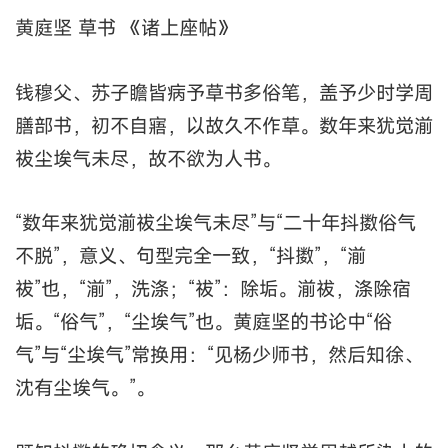
黄庭坚 草书 《诸上座帖》
钱穆父、苏子瞻皆病予草书多俗笔，盖予少时学周
膳部书，初不自寤，以故久不作草。数年来犹觉湔
祓尘埃气未尽，故不欲为人书。
“数年来犹觉湔祓尘埃气未尽”与“二十年抖擞俗气
不脱”，意义、句型完全一致，“抖擞”，“湔
祓”也，“湔”，洗涤；“祓”：除垢。湔祓，涤除宿
垢。“俗气”，“尘埃气”也。黄庭坚的书论中“俗
气”与“尘埃气”常换用：“见杨少师书，然后知徐、
沈有尘埃气。”。