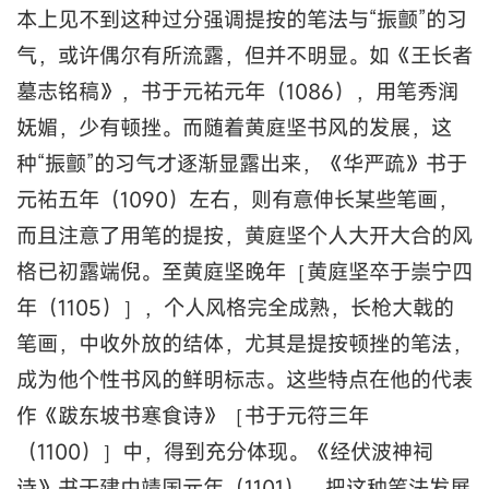
本上见不到这种过分强调提按的笔法与“振颤”的习
气，或许偶尔有所流露，但并不明显。如《王长者
墓志铭稿》，书于元祐元年（1086），用笔秀润
妩媚，少有顿挫。而随着黄庭坚书风的发展，这
种“振颤”的习气才逐渐显露出来，《华严疏》书于
元祐五年（1090）左右，则有意伸长某些笔画，
而且注意了用笔的提按，黄庭坚个人大开大合的风
格已初露端倪。至黄庭坚晚年［黄庭坚卒于崇宁四
年（1105）］，个人风格完全成熟，长枪大戟的
笔画，中收外放的结体，尤其是提按顿挫的笔法，
成为他个性书风的鲜明标志。这些特点在他的代表
作《跋东坡书寒食诗》［书于元符三年
（1100）］中，得到充分体现。《经伏波神祠
诗》书于建中靖国元年（1101），把这种笔法发展