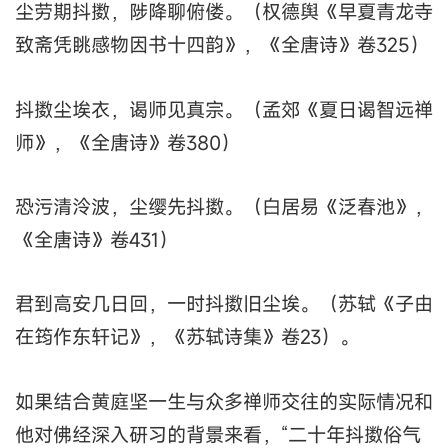
尘劳期抖擞，陟降聊俯偻。（权德舆《早夏青龙寺
致斋凭眺感物因书十四韵》，《全唐诗》卷325）
抖擞尘埃衣，谒师见真宗。（孟郊《夏日谒智远禅
师》，《全唐诗》卷380）
恐污清泠波，尘缨先抖擞。（白居易《泛春池》，
《全唐诗》卷431）
君到高安几日回，一时抖擞旧尘埃。（苏轼《子由
在筠作东轩记》，《苏轼诗集》卷23）。
如果结合黄庭坚一生与众多禅师交往的实际情况和
他对佛经深入研习的背景来看，“二十年抖擞俗气