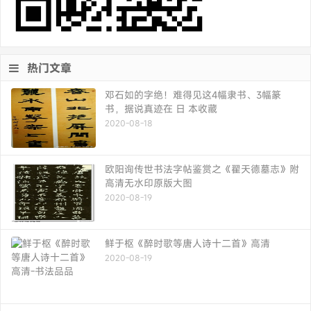
热门文章
邓石如的字绝！难得见这4幅隶书、3幅篆
书，据说真迹在 日 本收藏
2020-08-18
欧阳询传世书法字帖鉴赏之《翟天德墓志》附
高清无水印原版大图
2020-08-19
鲜于枢《醉时歌等唐人诗十二首》高清
2020-08-19