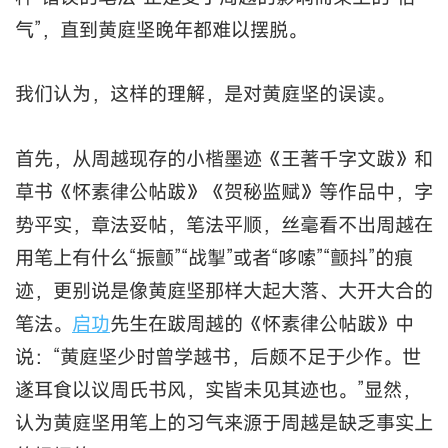
气”，直到黄庭坚晚年都难以摆脱。
我们认为，这样的理解，是对黄庭坚的误读。
首先，从周越现存的小楷墨迹《王著千字文跋》和
草书《怀素律公帖跋》《贺秘监赋》等作品中，字
势平实，章法妥帖，笔法平顺，丝毫看不出周越在
用笔上有什么“振颤”“战掣”或者“哆嗦”“颤抖”的痕
迹，更别说是像黄庭坚那样大起大落、大开大合的
笔法。
启功
先生在跋周越的《怀素律公帖跋》中
说：“黄庭坚少时曾学越书，后颇不足于少作。世
遂耳食以议周氏书风，实皆未见其迹也。”显然，
认为黄庭坚用笔上的习气来源于周越是缺乏事实上