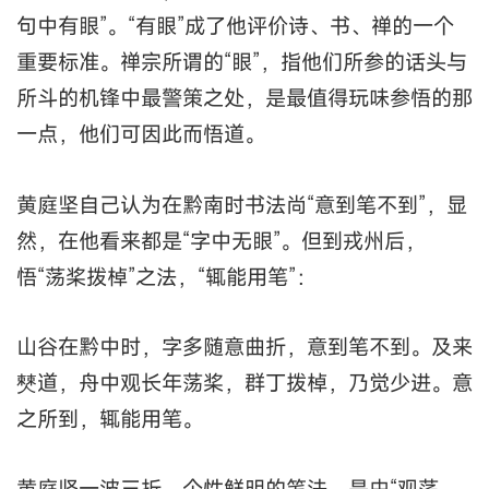
句中有眼”。“有眼”成了他评价诗、书、禅的一个
重要标准。禅宗所谓的“眼”，指他们所参的话头与
所斗的机锋中最警策之处，是最值得玩味参悟的那
一点，他们可因此而悟道。
黄庭坚自己认为在黔南时书法尚“意到笔不到”，显
然，在他看来都是“字中无眼”。但到戎州后，
悟“荡桨拨棹”之法，“辄能用笔”：
山谷在黔中时，字多随意曲折，意到笔不到。及来
僰道，舟中观长年荡桨，群丁拨棹，乃觉少进。意
之所到，辄能用笔。
黄庭坚一波三折、个性鲜明的笔法，是由“观荡