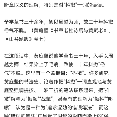
断章取义的理解，特别是对“抖擞”一词的误读。
予学草书三十余年，初以周越为师，故二十年抖擞
俗气不脱。（黄庭坚《书草老杜诗后与黄斌老》，
《山谷题跋》卷七）
在这段话中，黄庭坚说他学草书三十年，入手以周
越为师，结果染上了毛病，致使二十年抖擞“俗
气”不脱。这里有一个
关键词：
“抖擞”。许多研究
黄庭坚的书法史、论著作把“抖擞”一词直观地与黄
庭坚强调提按、一波三折的笔法联系起来，把“抖
擞”解释为“振颤”“战掣”，甚至有的理解为“颤抖”“哆
嗦”，认为是一种为“追求涩劲的错误笔法”，而这
种“错误的笔法”正是受了周越的影响而染上的“俗