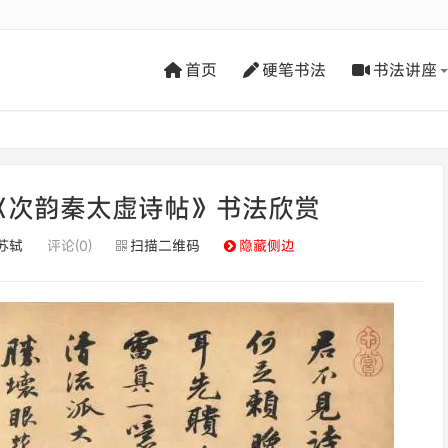
首页
硬笔书法
书法讲座
《次韵秦太虚诗帖》书法欣赏
苏轼
评论(0)
扫描二维码
隐藏侧边