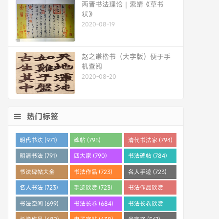
两晋书法理论｜索靖《草书
状》
2020-08-19
赵之谦楷书（大字版）便于手
机查阅
2020-08-20
热门标签
明代书法 (971)
碑帖 (795)
清代书法家 (794)
明清书法 (791)
四大家 (790)
书法碑帖 (784)
书法碑帖大全
书法作品 (723)
名人手迹 (723)
(784)
名人书法 (723)
手迹欣赏 (723)
书法作品欣赏
(710)
书法空间 (699)
书法长卷 (684)
书法长卷欣赏
(682)