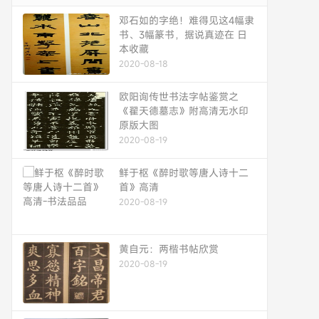
邓石如的字绝！难得见这4幅隶
书、3幅篆书，据说真迹在 日
本收藏
2020-08-18
欧阳询传世书法字帖鉴赏之
《翟天德墓志》附高清无水印
原版大图
2020-08-19
鲜于枢《醉时歌等唐人诗十二
首》高清
2020-08-19
黄自元：两楷书帖欣赏
2020-08-19