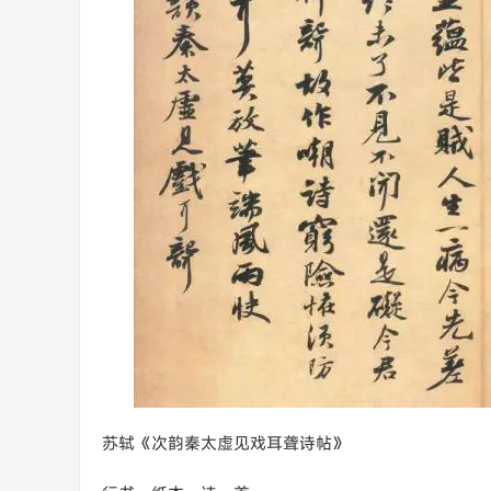
苏轼《次韵秦太虚见戏耳聋诗帖》