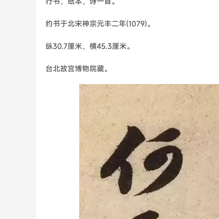
行书，纸本，诗一首。
约书于北宋神宗元丰二年(1079)。
纵30.7厘米，横45.3厘米。
台北故宫博物院藏。