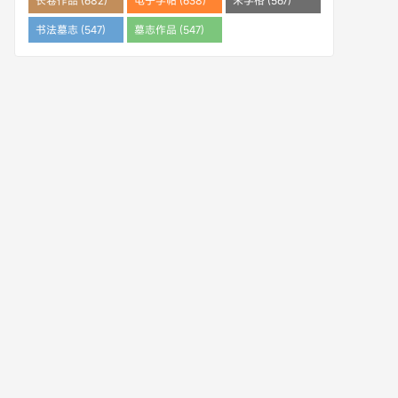
长卷作品 (682)
电子字帖 (638)
米字格 (567)
书法墓志 (547)
墓志作品 (547)