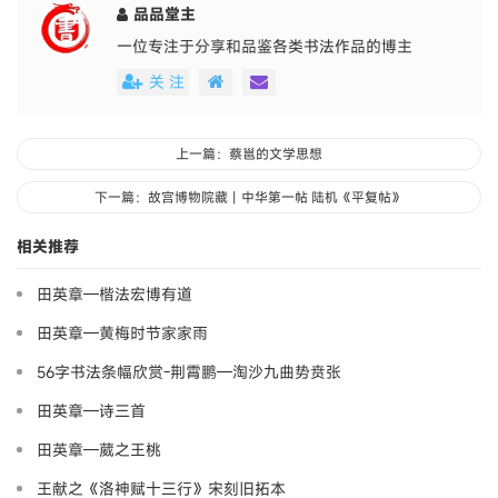
品品堂主
一位专注于分享和品鉴各类书法作品的博主
关 注
上一篇：蔡邕的文学思想
下一篇：故宫博物院藏丨中华第一帖 陆机《平复帖》
相关推荐
田英章—楷法宏博有道
田英章—黄梅时节家家雨
56字书法条幅欣赏-荆霄鹏—淘沙九曲势贲张
田英章—诗三首
田英章—葳之王桃
王献之《洛神赋十三行》宋刻旧拓本