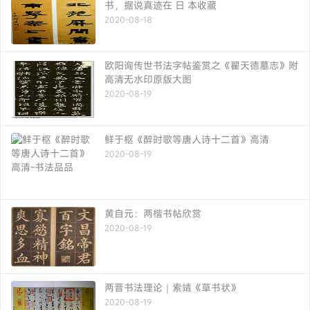
书，据说真迹在 日 本收藏
2020-08-18
欧阳询传世书法字帖鉴赏之《翟天德墓志》附
高清无水印原版大图
2020-08-19
鲜于枢《醉时歌等唐人诗十二首》高清
2020-08-19
黄自元：两楷书帖欣赏
2020-08-19
两晋书法理论｜索靖《草书状》
2020-08-19