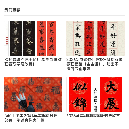
热门推荐
欧楷春联韵味十足！20副欧体对
2026新春必备！欧楷+颜楷双体
联春联学习欣赏！
春联套装（含吉语），贴出不一
样的书香年味
“马”上过年:30副马年新春对联，
2026马年魏碑体春联书法欣赏
总有一副适合你家门楣!