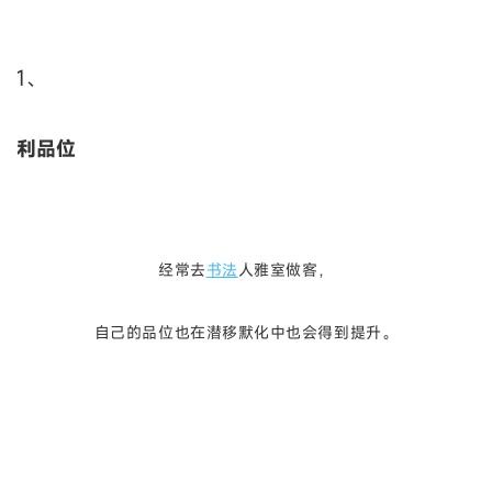
1、
利品位
经常去
书法
人雅室做客，
自己的品位也在潜移默化中也会得到提升。