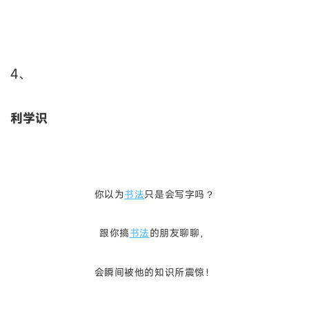
4、
利学识
你以为
书法
只是会写字吗？
跟你搞
书法
的朋友聊聊，
会瞬间被他的知识所震惊！