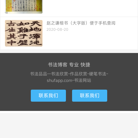
赵之谦楷书（大字版）便于手机查阅
2020-08-20
书法博客 专业 快捷
书法品品--书法欣赏-作品欣赏-硬笔书法-
shufapp.com-书法网站
联系我们
联系我们
beian鄂公安网备42011702000745号 鄂ICP备2022013600号
© 2023-2026
书法品品
网站地图
81 次请求, 加载用时 0.450秒, 使用内存 71.99MB