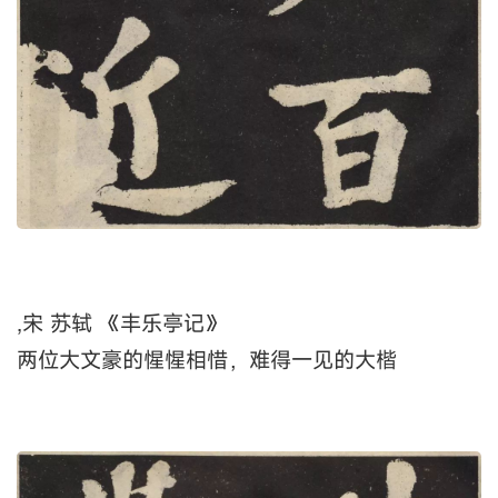
,
宋 苏轼 《丰乐亭记》
两位大文豪的惺惺相惜，难得一见的大楷