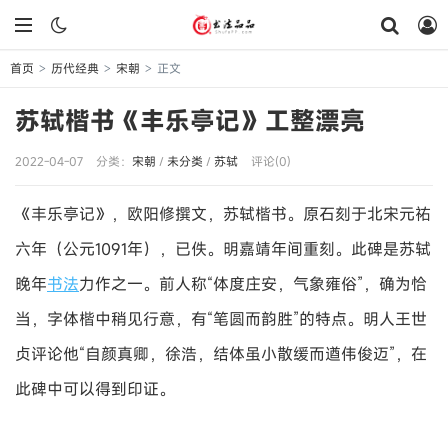
首页
历代经典
宋朝
正文
>
>
>
苏轼楷书《丰乐亭记》工整漂亮
2022-04-07
分类：
宋朝
/
未分类
/
苏轼
评论(0)
《丰乐亭记》，欧阳修撰文，苏轼楷书。原石刻于北宋元祐
六年（公元1091年），已佚。明嘉靖年间重刻。此碑是苏轼
晚年
书法
力作之一。前人称“体度庄安，气象雍俗”，确为恰
当，字体楷中稍见行意，有“笔圆而韵胜”的特点。明人王世
贞评论他“自颜真卿，徐浩，结体虽小散缓而遒伟俊迈”，在
此碑中可以得到印证。