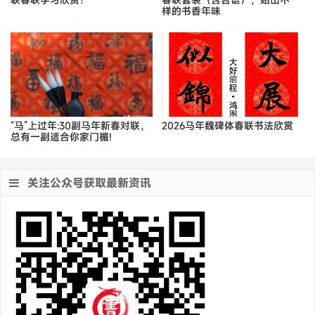
样的书香年味
“马”上过年:30副马年新春对联，
2026马年魏碑体春联书法欣赏
总有一副适合你家门楣!
关注公众号获取最新资讯