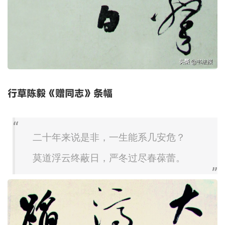
行草陈毅《赠同志》条幅
二十年来说是非，一生能系几安危？
莫道浮云终蔽日，严冬过尽春葆蕾。