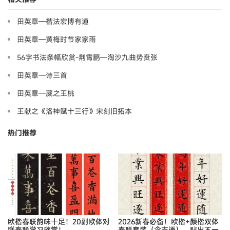
田英章—楷法宏博有道
田英章—黄梅时节家家雨
56字书法条幅欣赏-荆霄鹏—淘沙九曲势贲张
田英章—诗三首
田英章—葳之王桃
王献之《洛神赋十三行》宋刻旧拓本
热门推荐
欧楷春联韵味十足！20副欧体对
2026新春必备！欧楷+颜楷双体
联春联学习欣赏！
春联套装（含吉语），贴出不一