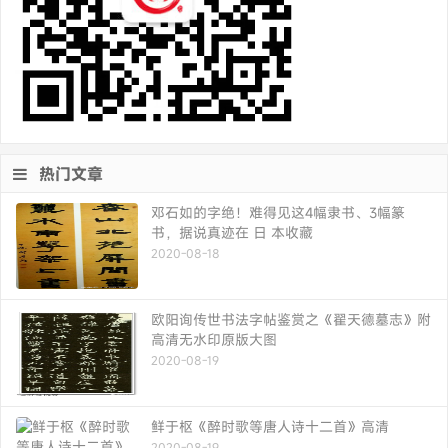
热门文章
邓石如的字绝！难得见这4幅隶书、3幅篆
书，据说真迹在 日 本收藏
2020-08-18
欧阳询传世书法字帖鉴赏之《翟天德墓志》附
高清无水印原版大图
2020-08-19
鲜于枢《醉时歌等唐人诗十二首》高清
2020-08-19