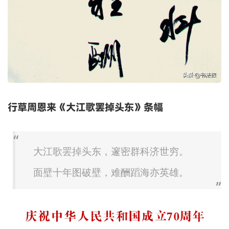
行草周恩来《大江歌罢掉头东》条幅
大江歌罢掉头东，邃密群科济世穷。
面壁十年图破壁，难酬蹈海亦英雄。