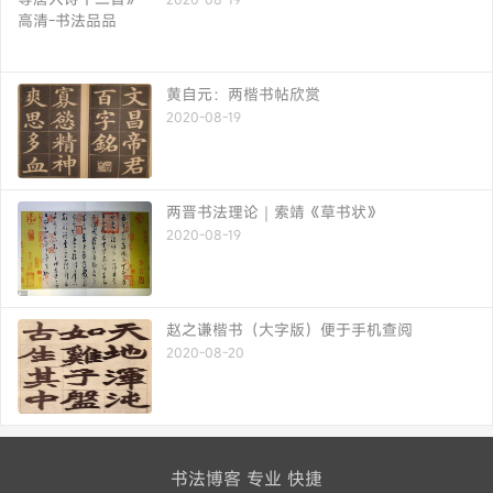
黄自元：两楷书帖欣赏
2020-08-19
两晋书法理论｜索靖《草书状》
2020-08-19
赵之谦楷书（大字版）便于手机查阅
2020-08-20
书法博客 专业 快捷