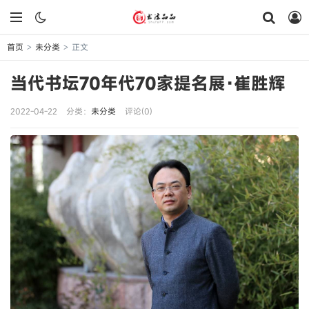
首页
未分类
正文
>
>
当代书坛70年代70家提名展·崔胜辉
2022-04-22
分类：
未分类
评论(0)