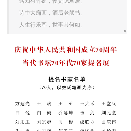
遥知有竹处，便是隐君居。
诗中大痴画，酒后老颠书。
人生行乐耳，世事其何如。