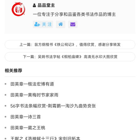
品品堂主
一位专注于分享和品鉴各类书法作品的博主
关 注
上一篇：翁方纲楷书《铁公祠记》，值得欣赏，感谢分享转发
下一篇：吴炳书法字帖《桐柏庙碑》 高清无水印大图欣赏
相关推荐
田英章—楷法宏博有道
田英章—黄梅时节家家雨
56字书法条幅欣赏-荆霄鹏—淘沙九曲势贲张
田英章—诗三首
田英章—葳之王桃
王献之《洛神赋十三行》宋刻旧拓本