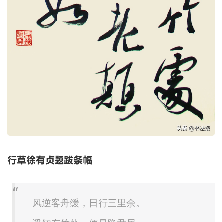
行草徐有贞题跋条幅
风逆客舟缓，日行三里余。