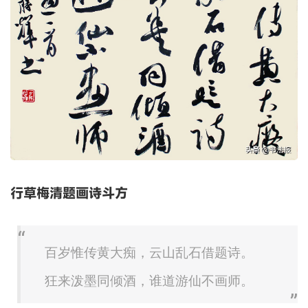
行草梅清题画诗斗方
百岁惟传黄大痴，云山乱石借题诗。
狂来泼墨同倾酒，谁道游仙不画师。