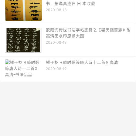
书，据说真迹在 日 本收藏
2020-08-18
欧阳询传世书法字帖鉴赏之《翟天德墓志》附
高清无水印原版大图
2020-08-19
鲜于枢《醉时歌等唐人诗十二首》高清
2020-08-19
黄自元：两楷书帖欣赏
2020-08-19
两晋书法理论｜索靖《草书状》
2020-08-19