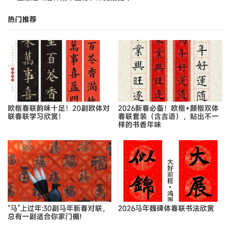
热门推荐
欧楷春联韵味十足！20副欧体对
2026新春必备！欧楷+颜楷双体
联春联学习欣赏！
春联套装（含吉语），贴出不一
样的书香年味
“马”上过年:30副马年新春对联，
2026马年魏碑体春联书法欣赏
总有一副适合你家门楣!