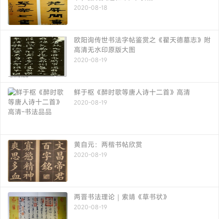
2020-08-18
欧阳询传世书法字帖鉴赏之《翟天德墓志》附
高清无水印原版大图
2020-08-19
鲜于枢《醉时歌等唐人诗十二首》高清
2020-08-19
黄自元：两楷书帖欣赏
2020-08-19
两晋书法理论｜索靖《草书状》
2020-08-19