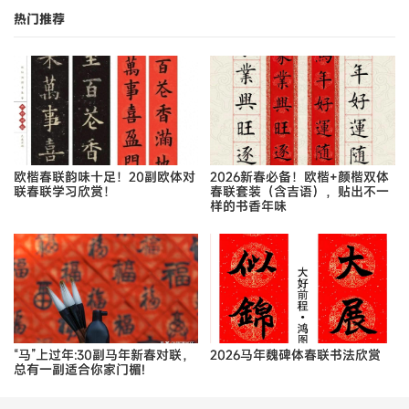
热门推荐
欧楷春联韵味十足！20副欧体对
2026新春必备！欧楷+颜楷双体
联春联学习欣赏！
春联套装（含吉语），贴出不一
样的书香年味
“马”上过年:30副马年新春对联，
2026马年魏碑体春联书法欣赏
总有一副适合你家门楣!