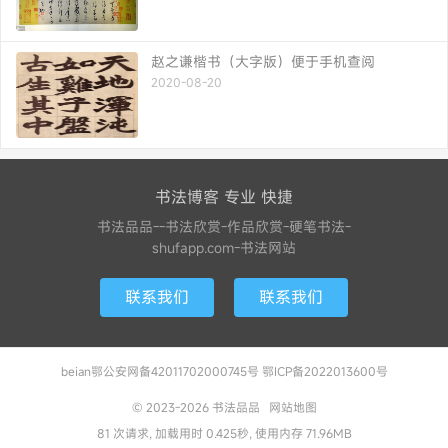
赵之谦楷书（大字版）便于手机查阅
2020-08-20
书法博客 专业 快捷
书法品品--书法欣赏-作品欣赏-硬笔书法-
shufapp.com-书法网站
联系我们
联系我们
beian鄂公安网备42011702000745号 鄂ICP备2022013600号
© 2023-2026
书法品品
网站地图
81 次请求, 加载用时 0.425秒, 使用内存 71.96MB