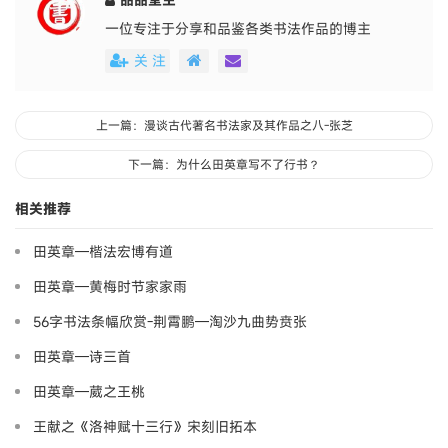
一位专注于分享和品鉴各类书法作品的博主
关 注
上一篇：漫谈古代著名书法家及其作品之八-张芝
下一篇：为什么田英章写不了行书？
相关推荐
田英章—楷法宏博有道
田英章—黄梅时节家家雨
56字书法条幅欣赏-荆霄鹏—淘沙九曲势贲张
田英章—诗三首
田英章—葳之王桃
王献之《洛神赋十三行》宋刻旧拓本