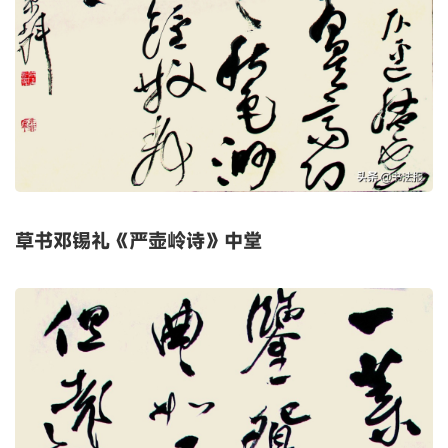
草书邓锡礼《严壶岭诗》中堂