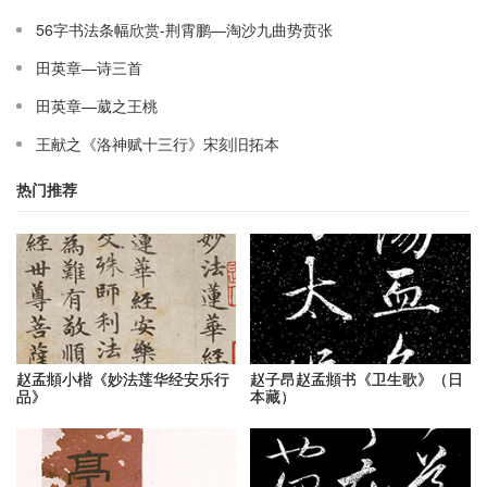
56字书法条幅欣赏-荆霄鹏—淘沙九曲势贲张
田英章—诗三首
田英章—葳之王桃
王献之《洛神赋十三行》宋刻旧拓本
热门推荐
赵孟頫小楷《妙法莲华经安乐行
赵子昂赵孟頫书《卫生歌》（日
品》
本藏）