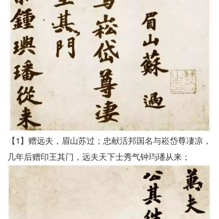
【1】赠远夫，眉山苏过；忠献活邦国名与崧岱尊凄凉，
几年后赠印王其门，远夫天下士秀气钟玙璠从来；