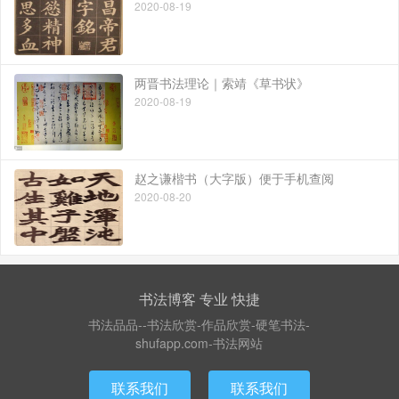
2020-08-19
两晋书法理论｜索靖《草书状》
2020-08-19
赵之谦楷书（大字版）便于手机查阅
2020-08-20
书法博客 专业 快捷
书法品品--书法欣赏-作品欣赏-硬笔书法-
shufapp.com-书法网站
联系我们
联系我们