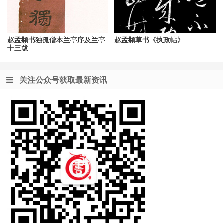
赵孟頫书独孤僧本兰亭序及兰亭
赵孟頫草书《执政帖》
十三跋
关注公众号获取最新资讯