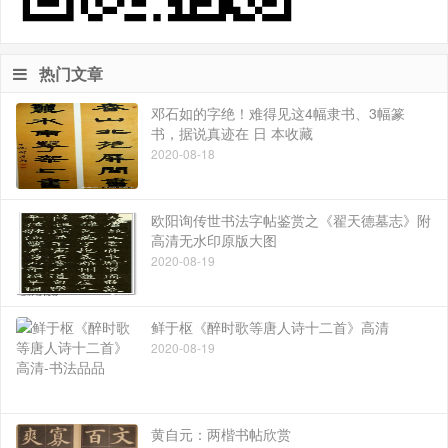
热门文章
邓石如的字绝！难得见这4幅隶书、3幅篆
书，据说真迹在 日 本收藏
2020-08-18
欧阳询传世书法字帖鉴赏之《翟天德墓志》附
高清无水印原版大图
2020-08-19
鲜于枢《醉时歌等唐人诗十二首》高清
2020-08-19
黄自元：两楷书帖欣赏