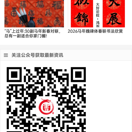
“马”上过年:30副马年新春对联，
2026马年魏碑体春联书法欣赏
总有一副适合你家门楣!
关注公众号获取最新资讯