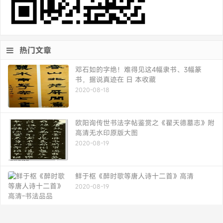
热门文章
邓石如的字绝！难得见这4幅隶书、3幅篆
书，据说真迹在 日 本收藏
2020-08-18
欧阳询传世书法字帖鉴赏之《翟天德墓志》附
高清无水印原版大图
2020-08-19
鲜于枢《醉时歌等唐人诗十二首》高清
2020-08-19