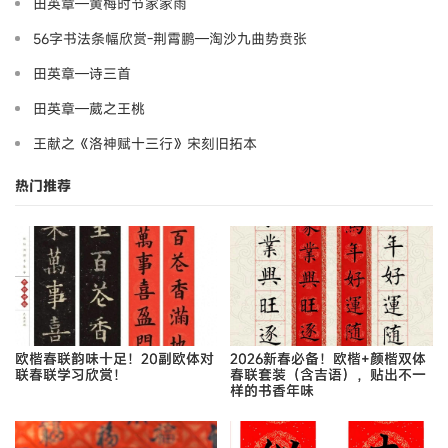
田英章—黄梅时节家家雨
56字书法条幅欣赏-荆霄鹏—淘沙九曲势贲张
田英章—诗三首
田英章—葳之王桃
王献之《洛神赋十三行》宋刻旧拓本
热门推荐
欧楷春联韵味十足！20副欧体对
2026新春必备！欧楷+颜楷双体
联春联学习欣赏！
春联套装（含吉语），贴出不一
样的书香年味