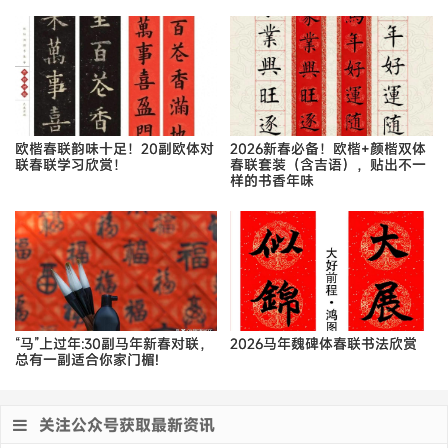
欧楷春联韵味十足！20副欧体对
2026新春必备！欧楷+颜楷双体
联春联学习欣赏！
春联套装（含吉语），贴出不一
样的书香年味
“马”上过年:30副马年新春对联，
2026马年魏碑体春联书法欣赏
总有一副适合你家门楣!
关注公众号获取最新资讯