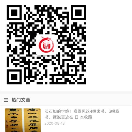
热门文章
邓石如的字绝！难得见这4幅隶书、3幅篆
书，据说真迹在 日 本收藏
2020-08-18