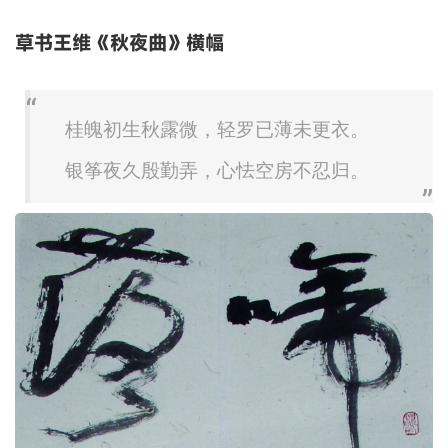
草书王维《秋夜曲》横幅
桂魄初生秋露微，轻罗已薄未更衣。
银筝夜久殷勤弄，心怯空房不忍归。