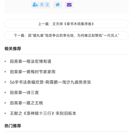
关 注
上一篇：文天祥《草书木鸡集序卷》
下一篇：因“蜡丸案”饱受争议的李光地，为何雍正却赞他“一代完人”
相关推荐
田英章—楷法宏博有道
田英章—黄梅时节家家雨
56字书法条幅欣赏-荆霄鹏—淘沙九曲势贲张
田英章—诗三首
田英章—葳之王桃
王献之《洛神赋十三行》宋刻旧拓本
热门推荐