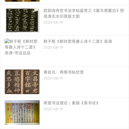
欧阳询传世书法字帖鉴赏之《翟天德墓志》附
高清无水印原版大图
2020-08-19
鲜于枢《醉时歌等唐人诗十二首》高清
2020-08-19
黄自元：两楷书帖欣赏
2020-08-19
两晋书法理论｜索靖《草书状》
2020-08-19