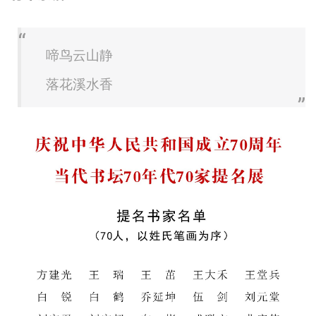
啼鸟云山静
落花溪水香