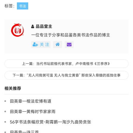
标签：
书法
品品堂主
一位专注于分享和品鉴各类书法作品的博主
关 注
上一篇：当代书坛欧楷代表书家，卢中南楷书《兰亭序》
下一篇：“无人问我粥可温 无人与我立黄昏” 那些深入骨髓的孤独往事
相关推荐
田英章—楷法宏博有道
田英章—黄梅时节家家雨
56字书法条幅欣赏-荆霄鹏—淘沙九曲势贲张
田英章—诗三首