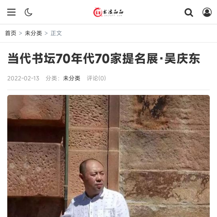
首页
未分类
正文
>
>
当代书坛70年代70家提名展·吴庆东
2022-02-13
分类：
未分类
评论(0)