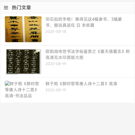
热门文章
邓石如的字绝！难得见这4幅隶书、3幅篆
书，据说真迹在 日 本收藏
2020-08-18
欧阳询传世书法字帖鉴赏之《翟天德墓志》附
高清无水印原版大图
2020-08-19
鲜于枢《醉时歌等唐人诗十二首》高清
2020-08-19
黄自元：两楷书帖欣赏
2020-08-19