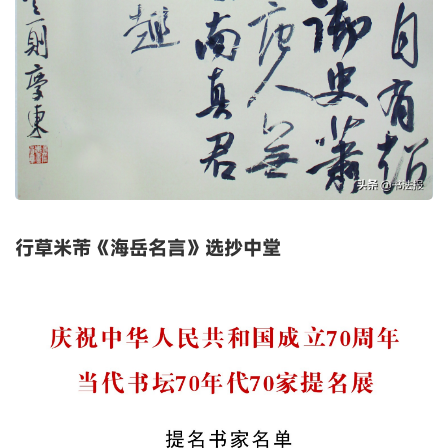
行草米芾《海岳名言》选抄中堂