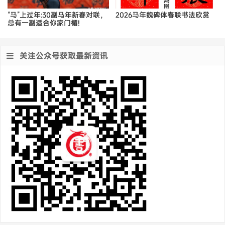
“马”上过年:30副马年新春对联，
2026马年魏碑体春联书法欣赏
总有一副适合你家门楣!
关注公众号获取最新资讯