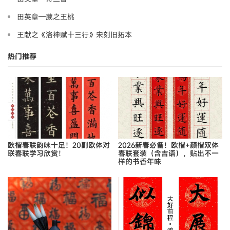
田英章—葳之王桃
王献之《洛神赋十三行》宋刻旧拓本
热门推荐
欧楷春联韵味十足！20副欧体对
2026新春必备！欧楷+颜楷双体
联春联学习欣赏！
春联套装（含吉语），贴出不一
样的书香年味