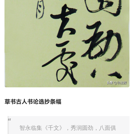
草书古人书论选抄条幅
智永临集《千文》，秀润圆劲，八面俱