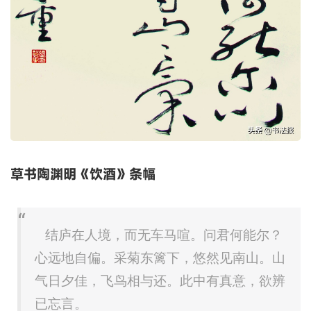
草书陶渊明《饮酒》条幅
结庐在人境，而无车马喧。问君何能尔？
心远地自偏。采菊东篱下，悠然见南山。山
气日夕佳，飞鸟相与还。此中有真意，欲辨
已忘言。