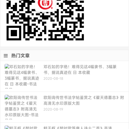
热门文章
邓石如的字绝！难得见这4幅隶书、3幅篆
书，据说真迹在 日 本收藏
2020-08-18
欧阳询传世书法字帖鉴赏之《翟天德墓志》附
高清无水印原版大图
2020-08-19
鲜于枢《醉时歌等唐人诗十二首》高清