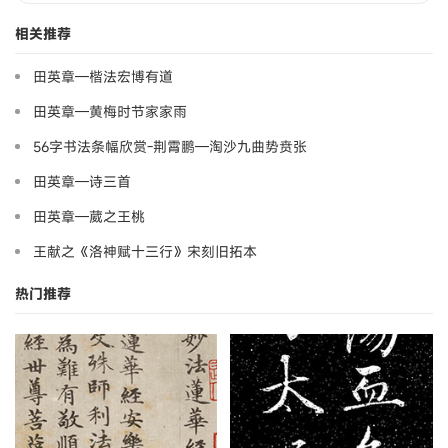
相关推荐
田英章—楷法宏博有道
田英章—黄梅时节家家雨
56字书法条幅欣赏-荆霄鹏—淘沙九曲势贲张
田英章—诗三首
田英章—葳之王桃
王献之《洛神赋十三行》宋刻旧拓本
热门推荐