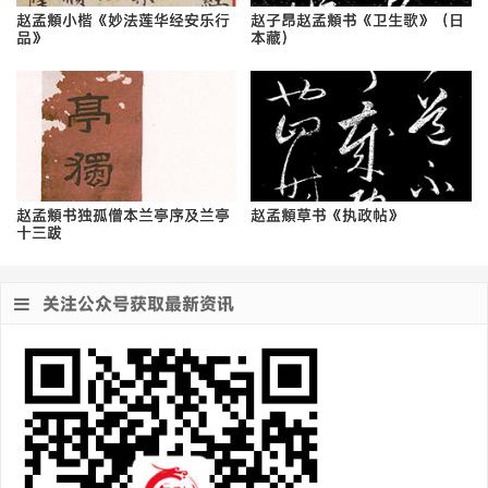
赵孟頫小楷《妙法莲华经安乐行
赵子昂赵孟頫书《卫生歌》（日
品》
本藏）
赵孟頫书独孤僧本兰亭序及兰亭
赵孟頫草书《执政帖》
十三跋
关注公众号获取最新资讯