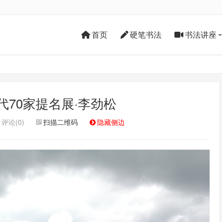
首页
硬笔书法
书法讲座
代70家提名展·李劲松
评论(0)
扫描二维码
隐藏侧边