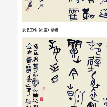
隶书王维《出塞》横幅