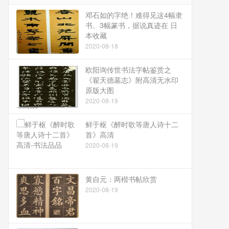
邓石如的字绝！难得见这4幅隶
书、3幅篆书，据说真迹在 日
本收藏
2020-08-18
欧阳询传世书法字帖鉴赏之
《翟天德墓志》附高清无水印
原版大图
2020-08-19
鲜于枢《醉时歌等唐人诗十二
首》高清
2020-08-19
黄自元：两楷书帖欣赏
2020-08-19