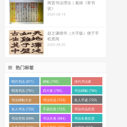
两晋书法理论｜索靖《草书
状》
2020-08-19
赵之谦楷书（大字版）便于手
机查阅
2020-08-20
热门标签
明代书法 (971)
碑帖 (795)
清代书法家
(794)
明清书法 (791)
四大家 (790)
书法碑帖 (784)
书法碑帖大全
书法作品 (723)
名人手迹 (723)
(784)
名人书法 (723)
手迹欣赏 (723)
书法作品欣赏
(710)
书法空间 (699)
书法长卷 (684)
书法长卷欣赏
(682)