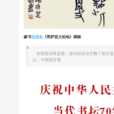
篆书
毛泽东
《菩萨蛮大柏地》横幅
赤橙黄绿青蓝紫，谁持彩练当空舞？雨后复
山，今朝更好看。