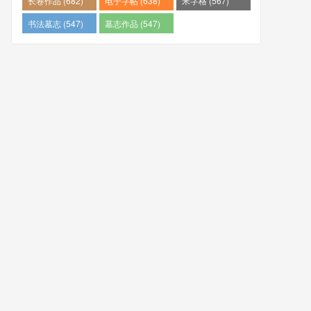
长卷作品 (682)
电子字帖 (638)
米字格 (567)
书法墓志 (547)
墓志作品 (547)