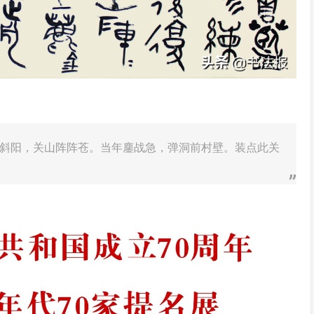
斜阳，关山阵阵苍。当年鏖战急，弹洞前村壁。装点此关