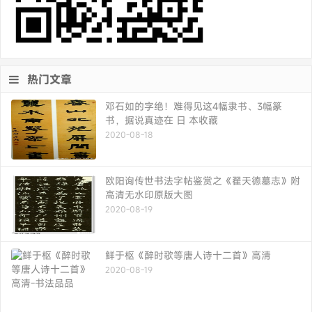
热门文章
邓石如的字绝！难得见这4幅隶书、3幅篆
书，据说真迹在 日 本收藏
2020-08-18
欧阳询传世书法字帖鉴赏之《翟天德墓志》附
高清无水印原版大图
2020-08-19
鲜于枢《醉时歌等唐人诗十二首》高清
2020-08-19