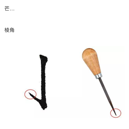
芒…
棱角