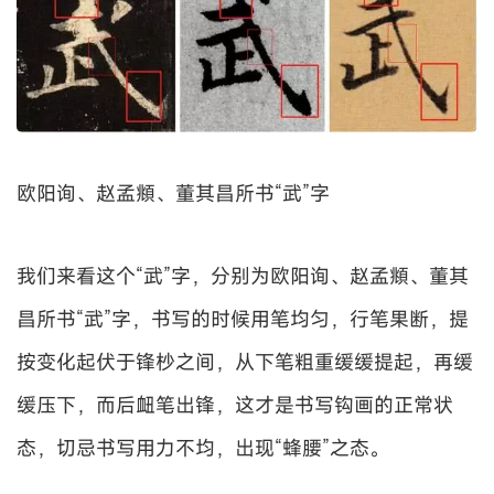
欧阳询、赵孟頫、董其昌所书“武”字
我们来看这个“武”字，分别为欧阳询、赵孟頫、董其
昌所书“武”字，书写的时候用笔均匀，行笔果断，提
按变化起伏于锋杪之间，从下笔粗重缓缓提起，再缓
缓压下，而后衄笔出锋，这才是书写钩画的正常状
态，切忌书写用力不均，出现“蜂腰”之态。