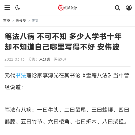
首页
未分类
正文
>
>
笔法八病 不可不知 多少人学书十年
却不知道自己哪里写得不好 安伟波
2022-03-13
分类：
未分类
评论(0)
元代
书法
理论家李溥光在其书论《雪庵八法》当中曾
经说道：
笔法有八病：一曰牛头、二曰鼠尾、三曰蜂腰、四曰
鹤膝、五曰竹节、六曰棱角、七曰折木、八曰柴担。