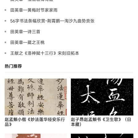
田英章—黄梅时节家家雨
56字书法条幅欣赏-荆霄鹏—淘沙九曲势贲张
田英章—诗三首
田英章—葳之王桃
王献之《洛神赋十三行》宋刻旧拓本
热门推荐
赵孟頫小楷《妙法莲华经安乐行
赵子昂赵孟頫书《卫生歌》（日
品》
本藏）