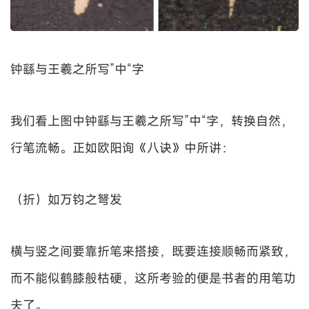
钟繇与王羲之所写”中“字
我们看上图中钟繇与王羲之所写”中“字，转换自然，
行笔流畅。正如欧阳询《八诀》中所讲：
（折）如万钧之弩发
横与竖之间要靠折笔来搭接，既要连接顺畅而紧致，
而不能似鹤膝般枯硬，这所考验的便是书者的用笔功
夫了。