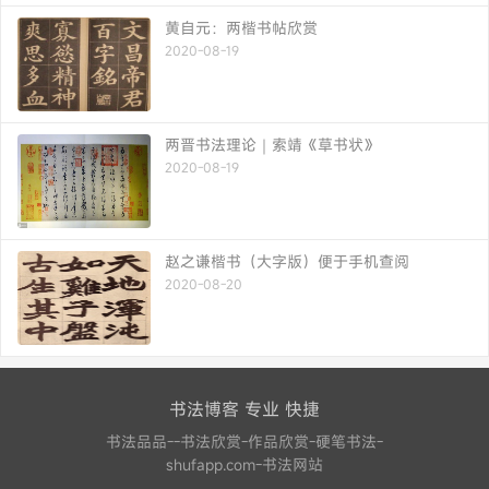
黄自元：两楷书帖欣赏
2020-08-19
两晋书法理论｜索靖《草书状》
2020-08-19
赵之谦楷书（大字版）便于手机查阅
2020-08-20
书法博客 专业 快捷
书法品品--书法欣赏-作品欣赏-硬笔书法-
shufapp.com-书法网站