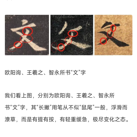
欧阳询、王羲之、智永所书“文”字
我们看上图，分别为欧阳询、王羲之、智永所
书“文”字，其“长撇”用笔从不似“鼠尾”一般，浮滑而
潦草，而是有提有按，有轻重缓急，极尽变化之态。