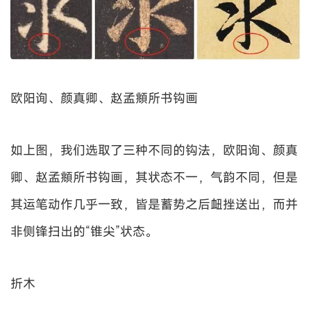
欧阳询、颜真卿、赵孟頫所书钩画
如上图，我们选取了三种不同的钩法，欧阳询、颜真
卿、赵孟頫所书钩画，其状态不一，气韵不同，但是
其运笔动作几乎一致，皆是蓄势之后衄挫送出，而并
非侧锋扫出的“锥尖”状态。
折木