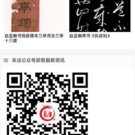
赵孟頫书独孤僧本兰亭序及兰亭
赵孟頫草书《执政帖》
十三跋
关注公众号获取最新资讯