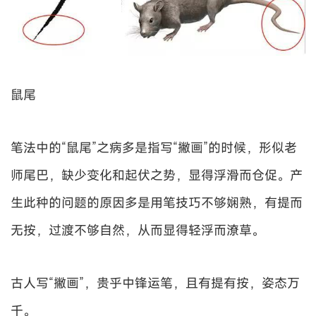
鼠尾
笔法中的“鼠尾”之病多是指写“撇画”的时候，形似老
师尾巴，缺少变化和起伏之势，显得浮滑而仓促。产
生此种的问题的原因多是用笔技巧不够娴熟，有提而
无按，过渡不够自然，从而显得轻浮而潦草。
古人写“撇画”，贵乎中锋运笔，且有提有按，姿态万
千。