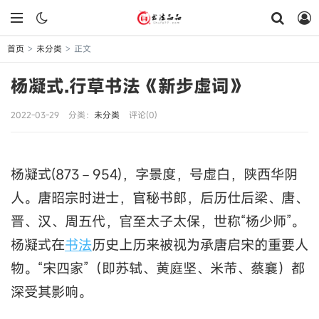
首页
未分类
正文
>
>
杨凝式.行草书法《新步虚词》
2022-03-29
分类：
未分类
评论(0)
杨凝式(873－954)，字景度，号虚白，陕西华阴
人。唐昭宗时进士，官秘书郎，后历仕后梁、唐、
晋、汉、周五代，官至太子太保，世称“杨少师”。
杨凝式在
书法
历史上历来被视为承唐启宋的重要人
物。“宋四家”（即苏轼、黄庭坚、米芾、蔡襄）都
深受其影响。