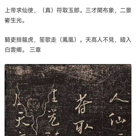
上帝求仙使，（真）符取玉郎。三才閑布象，二景
鬰生光。
騎吏排龍虎，笙歌走（鳳凰）。天高人不見，暗入
白雲鄉。 三章