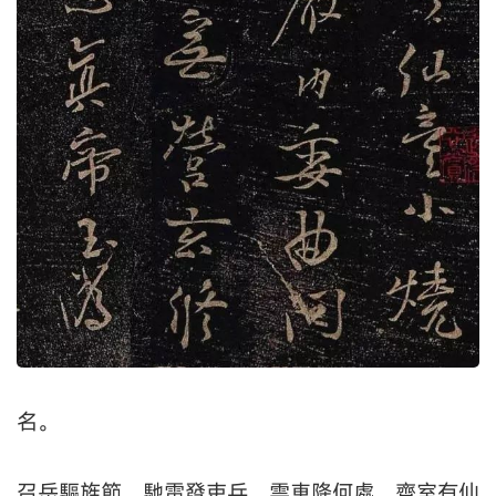
名。
召岳驅旌節，馳雷發吏兵。雲車降何處，齊室有仙