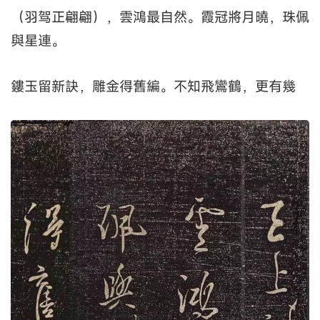
（羽驾正翩翩），雲鴻最自然。霞冠將月曉，珠佩
與星連。
鏤玉留新訣，雕金得舊編。不知飛鸞鶴，更有幾