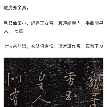
龍虎亦全真。
執節仙童小，燒香玉女春。應須絕巖內，委曲問皇
人。 七章
上法杳無營，玄修似有情。道宮瓊作想，真帝玉為