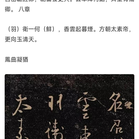
卿。 八章
（羽）衛一何（鮮），香雲起暮煙。方朝太素帝，
更向玉清天。
鳳曲凝猶