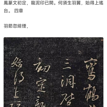
鳳篆文初定，龍泥印已開。何須生羽翼，始得上瑤
台。 四章
羽節忽緋煙，