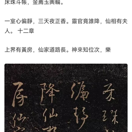
床珠斗帳，金薦玉輿輪。
一室心偏靜，三天夜正香。靈官竟誰降，仙相有夫
人。 十二章
上界有黃房，仙家道路長。神來知位次，樂