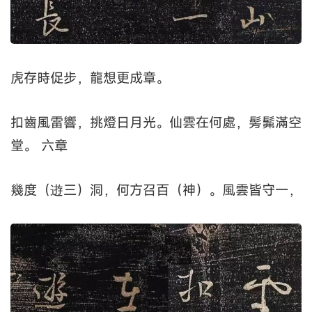
虎存時促步，龍想更成章。
扣齒風雷響，挑燈日月光。仙雲在何處，髣髴滿空
堂。 六章
幾度（逰三）洞，何方召百（神）。風雲皆守一，