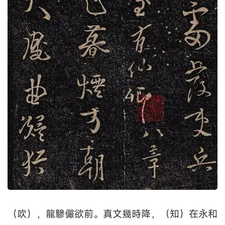
（吹），龍驂儼欲前。真文幾時降，（知）在永和