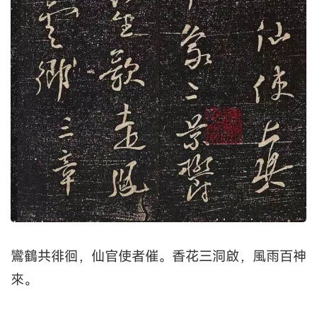
鸞鶴共徘徊，仙官使者催。香花三洞啟，風雨百神
來。