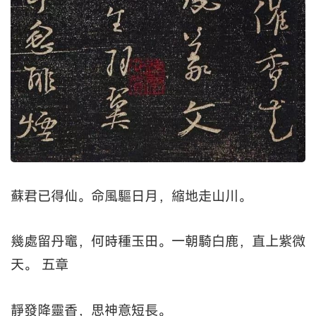
蘇君已得仙。命風驅日月，縮地走山川。
幾處留丹竈，何時種玉田。一朝騎白鹿，直上紫微
天。 五章
靜發降靈香，思神意短長。