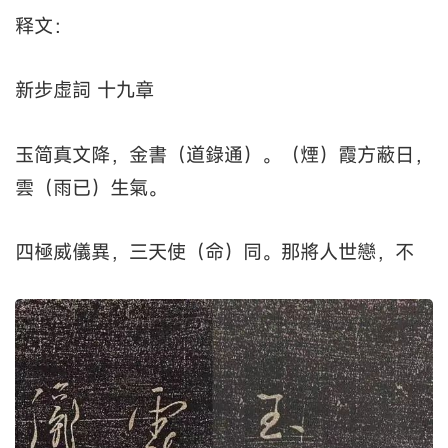
释文：
新步虚詞 十九章
玉简真文降，金書（道錄通）。（煙）霞方蔽日，
雲（雨已）生氣。
四極威儀異，三天使（命）同。那將人世戀，不