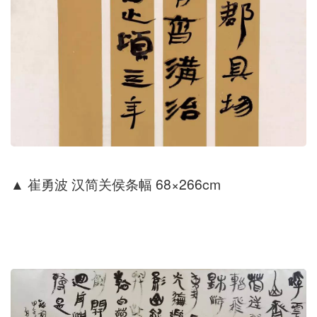
▲
崔勇波 汉简关侯条幅 68×266cm