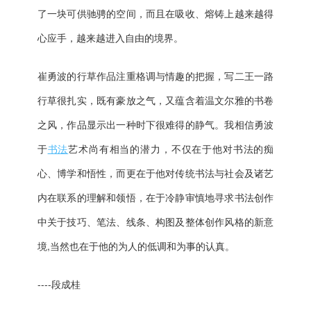
了一块可供驰骋的空间，而且在吸收、熔铸上越来越得
心应手，越来越进入自由的境界。
崔勇波的行草作品注重格调与情趣的把握，写二王一路
行草很扎实，既有豪放之气，又蕴含着温文尔雅的书卷
之风，作品显示出一种时下很难得的静气。我相信勇波
于
书法
艺术尚有相当的潜力，不仅在于他对书法的痴
心、博学和悟性，而更在于他对传统书法与社会及诸艺
内在联系的理解和领悟，在于冷静审慎地寻求书法创作
中关于技巧、笔法、线条、构图及整体创作风格的新意
境,当然也在于他的为人的低调和为事的认真。
----段成桂