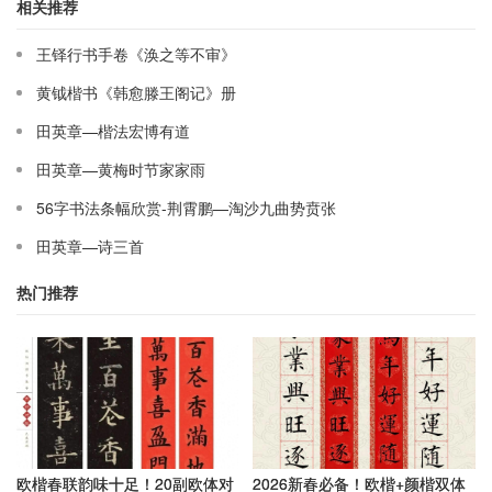
相关推荐
王铎行书手卷《涣之等不审》
黄钺楷书《韩愈滕王阁记》册
田英章—楷法宏博有道
田英章—黄梅时节家家雨
56字书法条幅欣赏-荆霄鹏—淘沙九曲势贲张
田英章—诗三首
热门推荐
欧楷春联韵味十足！20副欧体对
2026新春必备！欧楷+颜楷双体