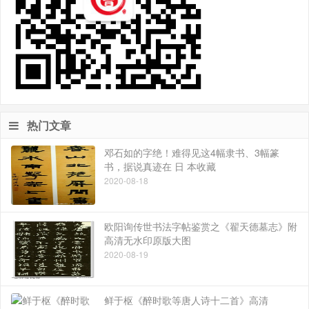
热门文章
邓石如的字绝！难得见这4幅隶书、3幅篆
书，据说真迹在 日 本收藏
2020-08-18
欧阳询传世书法字帖鉴赏之《翟天德墓志》附
高清无水印原版大图
2020-08-19
鲜于枢《醉时歌等唐人诗十二首》高清