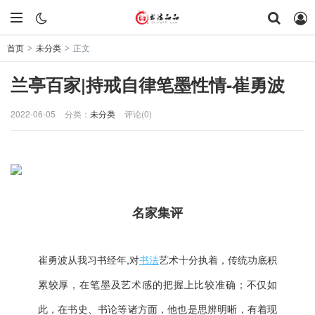
首页
未分类
正文
>
>
兰亭百家|持戒自律笔墨性情-崔勇波
2022-06-05
分类：
未分类
评论(0)
名家集评
崔勇波从我习书经年,对
书法
艺术十分执着，传统功底积
累较厚，在笔墨及艺术感的把握上比较准确；不仅如
此，在书史、书论等诸方面，他也是思辨明晰，有着现