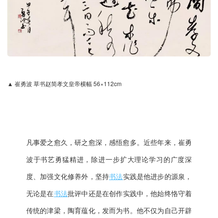
▲ 崔勇波 草书赵简孝文皇帝横幅 56×112cm
凡事爱之愈久，研之愈深，感悟愈多。近些年来，崔勇
波于书艺勇猛精进，除进一步扩大理论学习的广度深
度、加强文化修养外，坚持
书法
实践是他进步的源泉，
无论是在
书法
批评中还是在创作实践中，他始终恪守着
传统的津梁，陶育蕴化，发而为书。他不仅为自己开辟