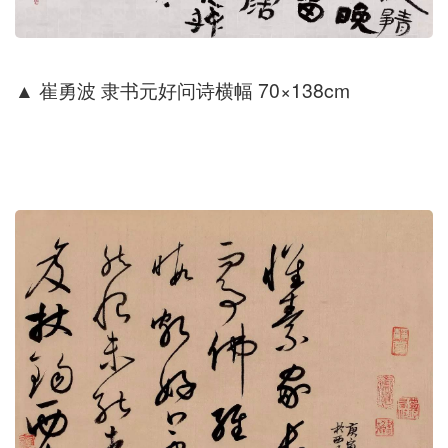
▲
崔勇波 隶书元好问诗横幅 70×138cm