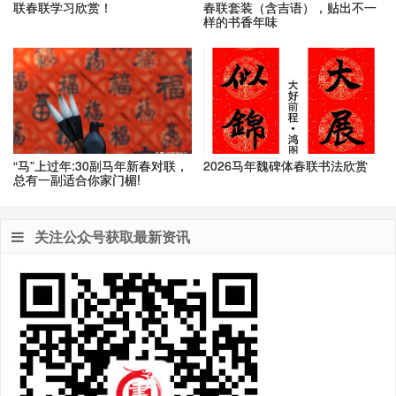
联春联学习欣赏！
春联套装（含吉语），贴出不一
样的书香年味
“马”上过年:30副马年新春对联，
2026马年魏碑体春联书法欣赏
总有一副适合你家门楣!
关注公众号获取最新资讯