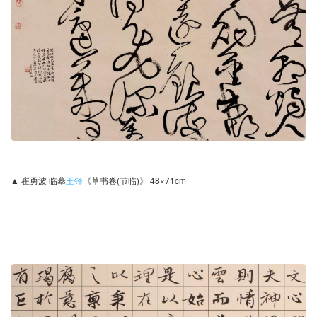
▲
崔勇波 临摹
王铎
《草书卷(节临)》 48×71cm