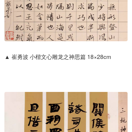
▲ 崔勇波
小楷文心雕龙之神思篇 18×28cm