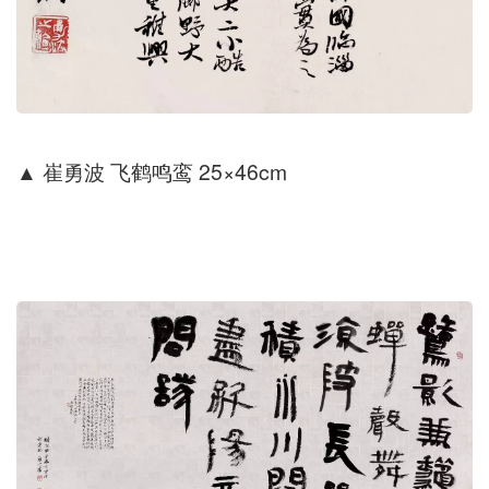
▲
崔勇波 飞鹤鸣鸾 25×46cm