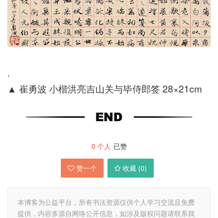
.
▲
崔勇波 小楷洪亮吉山关与毕侍郎签 28×21cm
0
个人
已赞
赞一个
收藏 (
0
)
本博客为公益平台，所有书法资源仅供个人学习交流且免费
提供，内容多源自网络公开信息，如涉及版权问题请联系我