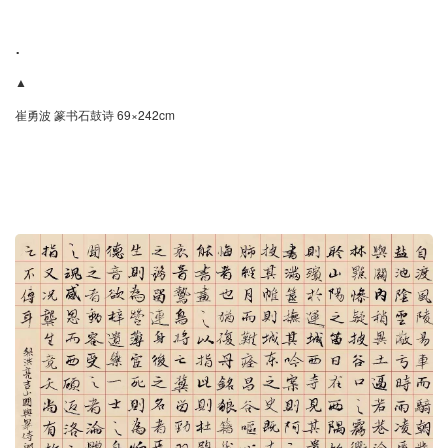
.
▲
崔勇波 篆书石鼓诗 69×242cm