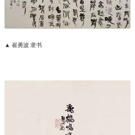
▲
崔勇波 隶书