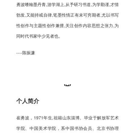
勇波嗜翰墨丹青,游学湖上,从予研习书道,为学勤谨,才情
勃发,又能持戒自律,笔墨性情正有未可穷期者,尤以书写
性创作与主题性创作兼擅,关注创作内容思想之张力,为
同时代书家中少见者也。
----陈振濂
个人简介
崔勇波，1971年生,祖籍山东淄博。毕业于解放军艺术
学院、中国美术学院，系中国书协会员、北京书协理