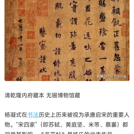
清乾隆内府藏本 无锡博物馆藏
杨凝式在
书法
历史上历来被视为承唐启宋的重要人
物。“宋四家”（即苏轼、黄庭坚、米芾、蔡襄）都