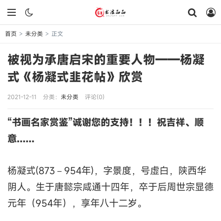
首页
未分类
正文
>
>
被视为承唐启宋的重要人物——杨凝
式《杨凝式韭花帖》欣赏
2021-12-11
分类：
未分类
评论(0)
“书画名家赏鉴”诚谢您的支持！！！祝吉祥、顺
意......
杨凝式(873－954年)，字景度，号虚白，陕西华
阴人。生于唐懿宗咸通十四年，卒于后周世宗显德
元年（954年），享年八十二岁。