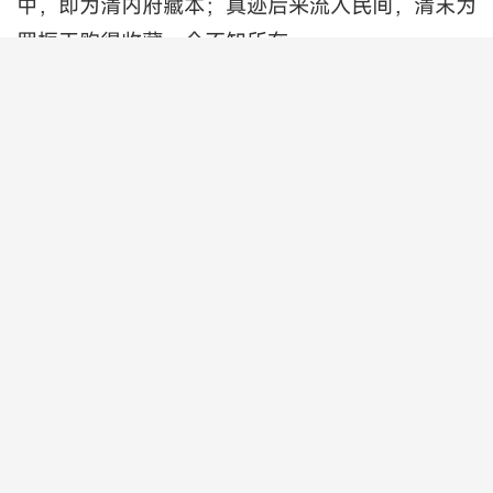
中，即为清内府藏本；真迹后来流入民间，清末为
罗振玉购得收藏，今不知所在。
弘扬中华文化经典，传播中华书画艺术.......
向历代 艺术家致以崇高的敬意！！！！！！
————刊文编辑：朝海夫
,被视为承唐启宋的重要人物——杨凝式《杨凝式
韭花帖》欣赏[赞][赞][赞][玫瑰][玫瑰][玫瑰],转发
了,转发了,转发了
0
个人
已赞