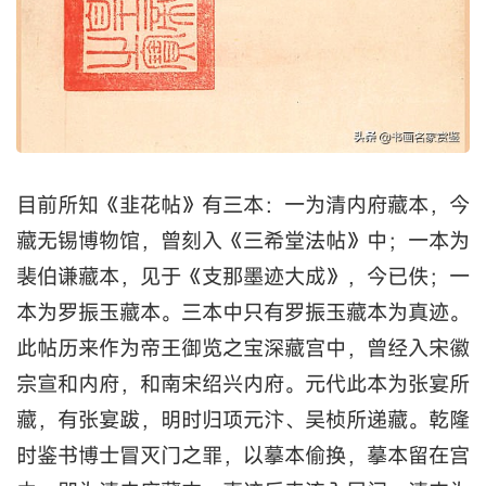
目前所知《韭花帖》有三本：一为清内府藏本，今
藏无锡博物馆，曾刻入《三希堂法帖》中；一本为
裴伯谦藏本，见于《支那墨迹大成》，今已佚；一
本为罗振玉藏本。三本中只有罗振玉藏本为真迹。
此帖历来作为帝王御览之宝深藏宫中，曾经入宋徽
宗宣和内府，和南宋绍兴内府。元代此本为张宴所
藏，有张宴跋，明时归项元汴、吴桢所递藏。乾隆
时鉴书博士冒灭门之罪，以摹本偷换，摹本留在宫