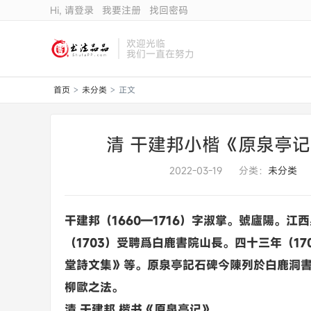
Hi, 请登录
我要注册
找回密码
欢迎光临
我们一直在努力
首页
未分类
正文
>
>
清 干建邦小楷《原泉亭
2022-03-19
分类：
未分类
干建邦（1660—1716）字淑掌。號廬陽。江
（1703）受聘爲白鹿書院山長。四十三年（1
堂詩文集》等。原泉亭記石碑今陳列於白鹿洞
柳歐之法。
清 干建邦 楷书《原泉亭记》