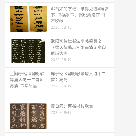
邓石如的字绝！难得见这4幅隶
书、3幅篆书，据说真迹在 日
本收藏
2020-08-18
欧阳询传世书法字帖鉴赏之
《翟天德墓志》附高清无水印
原版大图
2020-08-19
鲜于枢《醉时歌等唐人诗十二
首》高清
2020-08-19
黄自元：两楷书帖欣赏
2020-08-19