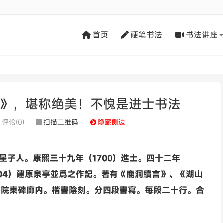
首页
硬笔书法
书法讲座
记》，堪称绝美！不愧是进士书法
评论(0)
扫描二维码
隐藏侧边
西星子人。康熙三十九年（1700）進士。四十二年
704）建原泉亭並爲之作記。著有《鹿洞續言》、《湖山
書院東碑廊内。楷書陰刻。分四段書寫。每段二十行。合