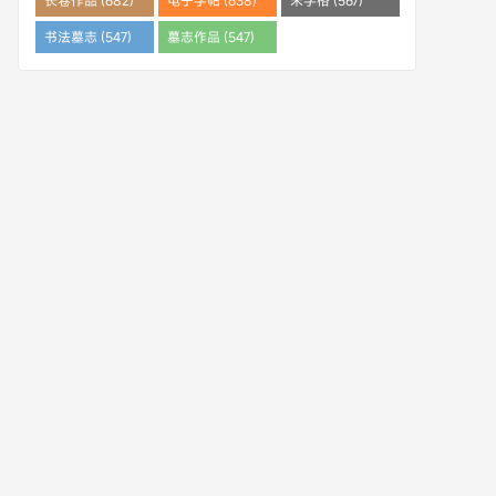
长卷作品 (682)
电子字帖 (638)
米字格 (567)
书法墓志 (547)
墓志作品 (547)