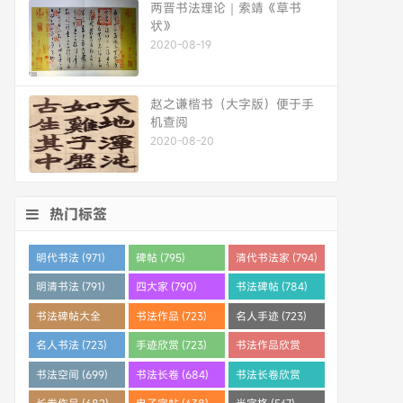
两晋书法理论｜索靖《草书
状》
2020-08-19
赵之谦楷书（大字版）便于手
机查阅
2020-08-20
热门标签
明代书法 (971)
碑帖 (795)
清代书法家 (794)
明清书法 (791)
四大家 (790)
书法碑帖 (784)
书法碑帖大全
书法作品 (723)
名人手迹 (723)
(784)
名人书法 (723)
手迹欣赏 (723)
书法作品欣赏
(710)
书法空间 (699)
书法长卷 (684)
书法长卷欣赏
(682)