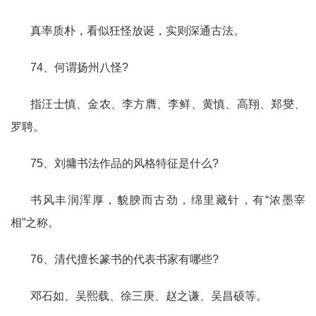
真率质朴，看似狂怪放诞，实则深通古法。
74、何谓扬州八怪?
指汪士慎、金农、李方膺、李鲜、黄慎、高翔、郑燮、
罗聘。
75、刘墉书法作品的风格特征是什么?
书风丰润浑厚，貌腴而古劲，绵里藏针，有“浓墨宰
相”之称。
76、清代擅长篆书的代表书家有哪些?
邓石如、吴熙载、徐三庚、赵之谦、吴昌硕等。