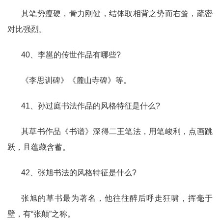
其笔势瘦硬，骨力刚健，结体取相背之势而右耸，疏密
对比强烈。
40、李邕的传世作品有哪些?
《李思训碑》《麓山寺碑》等。
41、孙过庭书法作品的风格特征是什么?
其草书作品《书谱》深得二王笔法，用笔峻利，点画跳
跃，且蕴藏含蓄。
42、张旭书法的风格特征是什么?
张旭的草书最为著名，他往往醉后呼走狂啸，挥毫于
壁，有“张颠”之称。