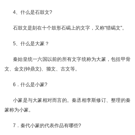
4、什么是石鼓文?
石鼓文是刻在十个鼓形石碣上的文字，又称“猎碣文”。
5、什么是大篆？
秦始皇统一六国以前的所有文字统称为大篆，包括甲骨
文、金文(钟鼎文)、籀文、古文等。
6．什么是小篆?
小篆是与大篆相对而言的。秦丞相李斯修订、整理的秦
篆称为小篆。
7．秦代小篆的代表作品有哪些?