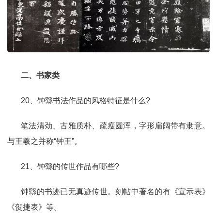
二、书家类
20、钟繇书法作品的风格特征是什么?
笔法清劲、古雅质朴、疏瘦圆浑，字形扁阔带有隶意。
与王羲之并称“钟王”。
21、钟繇的传世作品有哪些?
钟繇的书迹已无真迹传世。刻帖中著名的有《宣示表》
《贺捷表》等。