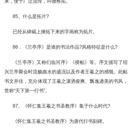
来，便于广泛流传，叫做椎拓。
85、什么是拓片?
已经从碑碣上捶拓下来的字画称为拓片。
86．《兰亭序》是谁的书法作品?风格特征是什么?
《兰亭序》又称们临河序》《禊帖》等。序文描写了绍
兴兰亭聚会时流觞曲水的盛况以及作者王羲之的感慨。此帖
书文并佳，充分体现了王羲之潇洒俊爽、飘逸遒美的书风，
世称“天下第一行书”。
87、《怀仁集王羲之书圣教序》集于什么时代?
《怀仁集王羲之书圣教序》为唐代行书刻碑。