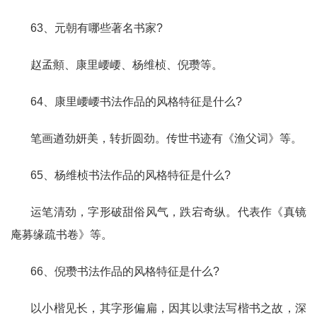
63、元朝有哪些著名书家?
赵孟頫、康里崾崾、杨维桢、倪瓒等。
64、康里崾崾书法作品的风格特征是什么?
笔画遒劲妍美，转折圆劲。传世书迹有《渔父词》等。
65、杨维桢书法作品的风格特征是什么?
运笔清劲，字形破甜俗风气，跌宕奇纵。代表作《真镜
庵募缘疏书卷》等。
66、倪瓒书法作品的风格特征是什么?
以小楷见长，其字形偏扁，因其以隶法写楷书之故，深