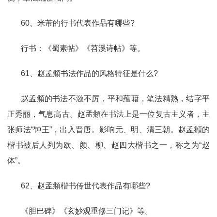
60、米芾的行书代表作品有哪些?
行书：《蜀素帖》《苕溪诗帖》等。
61、赵孟頫书法作品的风格特征是什么?
赵孟頫的书法不激不厉，平和蕴藉，笔法精熟，结字平
正秀丽，气息高古。赵孟頫在书法上是一位复古主义者，主
张师法“钟王”，出入晋唐。影响元、明、清三朝。赵孟頫的
楷书被后人列为欧、颜、柳、赵四大楷书之一，称之为“赵
体”。
62、赵孟頫楷书传世代表作品有哪些?
《胆巴碑》《玄妙观重修三门记》等。