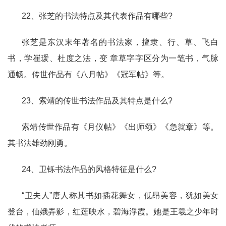
22、张芝的书法特点及其代表作品有哪些?
张芝是东汉末年著名的书法家，擅隶、行、草、飞白
书，学崔瑗、杜度之法，变 章草字字区分为一笔书，气脉
通畅。传世作品有《八月帖》《冠军帖》等。
23、索靖的传世书法作品及其特点是什么?
索靖传世作品有《月仪帖》《出师颂》《急就章》等。
其书法雄劲刚勇。
24、卫铄书法作品的风格特征是什么?
“卫夫人”唐人称其书如插花舞女，低昂美容，犹如美女
登台，仙娥弄影，红莲映水，碧海浮霞。她是王羲之少年时