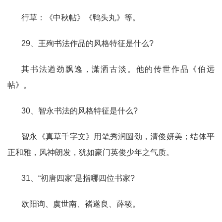
行草：《中秋帖》《鸭头丸》等。
29、王殉书法作品的风格特征是什么?
其书法遒劲飘逸，潇洒古淡。他的传世作品《伯远
帖》。
30、智永书法的风格特征是什么?
智永《真草千字文》用笔秀润圆劲，清俊妍美；结体平
正和雅，风神朗发，犹如豪门英俊少年之气质。
31、“初唐四家”是指哪四位书家?
欧阳询、虞世南、褚遂良、薛稷。