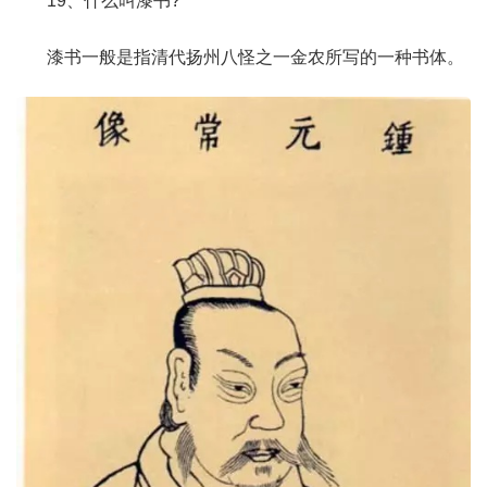
19、什么叫漆书?
漆书一般是指清代扬州八怪之一金农所写的一种书体。