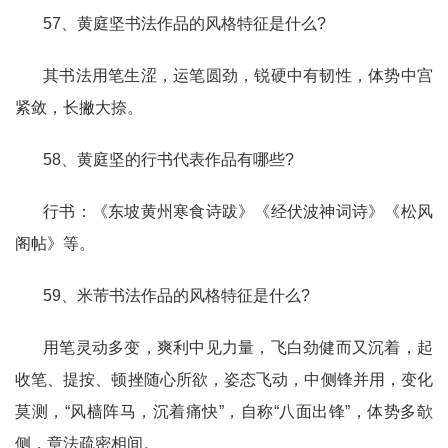
57、黄庭坚书法作品的风格特征是什么?
其书法用笔生涩，运笔圆劲，锐硬中有韧性，体势中宫
紧敛，长撇大捺。
58、黄庭坚的行书代表作品有哪些?
行书：《东坡黄州寒食诗跋》《经伏波神词诗》《松风
阁帖》等。
59、米芾书法作品的风格特征是什么?
用笔灵动多变，爽利中见力量，飞白劲健而又沉着，起
收笔、提按、顿挫随心所欲，姿态飞动，中侧锋并用，变化
莫测，“风樯阵马，沉着痛快”，自称“八面出锋”，体势多欹
侧，章法疏密相间。