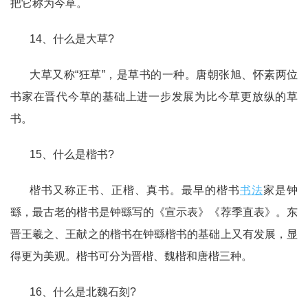
把它称为今草。
14、什么是大草?
大草又称“狂草”，是草书的一种。唐朝张旭、怀素两位
书家在晋代今草的基础上进一步发展为比今草更放纵的草
书。
15、什么是楷书?
楷书又称正书、正楷、真书。最早的楷书
书法
家是钟
繇，最古老的楷书是钟繇写的《宣示表》《荐季直表》。东
晋王羲之、王献之的楷书在钟繇楷书的基础上又有发展，显
得更为美观。楷书可分为晋楷、魏楷和唐楷三种。
16、什么是北魏石刻?