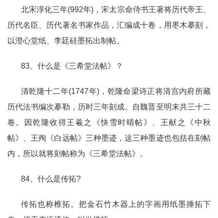
北宋淳化三年(992年)，宋太宗命侍书王著将历代帝王、
历代名臣、历代著名书家作品，汇编成十卷，用枣木摹刻，
以澄心堂纸、李廷硅墨拓出制帖。
83、什么是《三希堂法帖》？
清乾隆十二年(1747年)，乾隆命梁诗正将清宫内府所藏
历代法书编次摹勒，历时三年刻成。自魏晋至明末共三十二
卷。因乾隆收得王羲之《快雪时晴帖》、王献之《中秋
帖》、王殉《白远帖》三种墨迹，这三种墨迹也包括在刻帖
内，所以就将刻帖称为《三希堂法帖》。
84、什么是传拓?
传拓也称椎拓。把金石竹木器上的字画用纸墨捶拓下