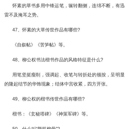
怀素的草书多用中锋运笔，辗转翻侧，连绵不断，有迅
雷不及掩耳之势。
47、怀素的大草传世作品有哪些?
《自叙帖》《苦笋帖》等。
48、柳公权书法楷书作品的风格特征是什么?
用笔坚挺瘦削，强调起、收笔与转折处的顿按，呈明显
的隆起结节的华饰现象；结体中宫收紧，四方开张。
49、柳公权的楷书传世作品有哪些?
楷书：《玄秘塔碑》《神策军碑》等。
50、什么叫“颜筋柳骨”?