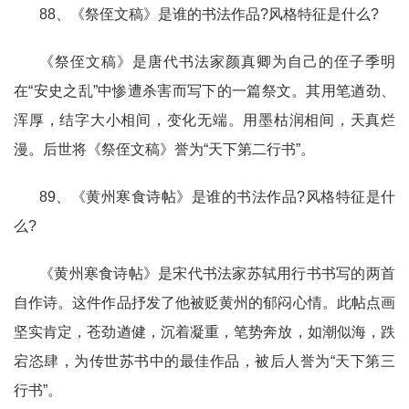
88、《祭侄文稿》是谁的书法作品?风格特征是什么?
《祭侄文稿》是唐代书法家颜真卿为自己的侄子季明
在“安史之乱”中惨遭杀害而写下的一篇祭文。其用笔遒劲、
浑厚，结字大小相间，变化无端。用墨枯润相间，天真烂
漫。后世将《祭侄文稿》誉为“天下第二行书”。
89、《黄州寒食诗帖》是谁的书法作品?风格特征是什
么?
《黄州寒食诗帖》是宋代书法家苏轼用行书书写的两首
自作诗。这件作品抒发了他被贬黄州的郁闷心情。此帖点画
坚实肯定，苍劲遒健，沉着凝重，笔势奔放，如潮似海，跌
宕恣肆，为传世苏书中的最佳作品，被后人誉为“天下第三
行书”。