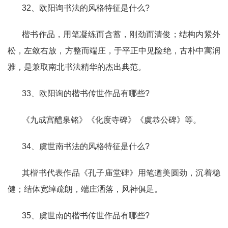
32、欧阳询书法的风格特征是什么?
楷书作品，用笔凝练而含蓄，刚劲而清俊；结构内紧外
松，左敛右放，方整而端庄，于平正中见险绝，古朴中寓润
雅，是兼取南北书法精华的杰出典范。
33、欧阳询的楷书传世作品有哪些?
《九成宫醴泉铭》《化度寺碑》《虞恭公碑》等。
34、虞世南书法的风格特征是什么?
其楷书代表作品《孔子庙堂碑》用笔遒美圆劲，沉着稳
健；结体宽绰疏朗，端庄洒落，风神俱足。
35、虞世南的楷书传世作品有哪些?