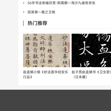
56字书法条幅欣赏-荆霄鹏—淘沙九曲势贲张
田英章—葳之王桃
热门推荐
赵孟頫小楷《妙法莲华经安乐
赵子昂赵孟頫书《卫生歌
行品》
（日本藏）