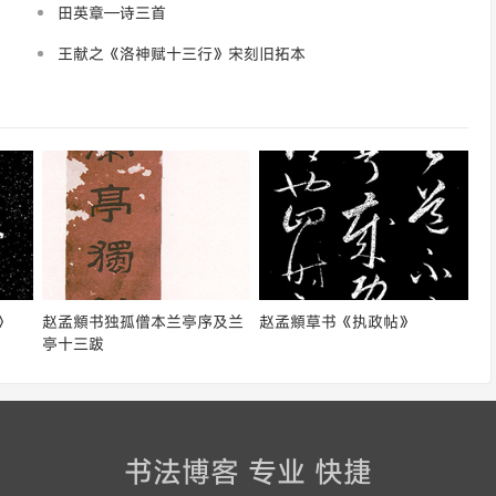
田英章—诗三首
王献之《洛神赋十三行》宋刻旧拓本
》
赵孟頫书独孤僧本兰亭序及兰
赵孟頫草书《执政帖》
亭十三跋
书法博客 专业 快捷