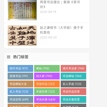
两晋书法理论｜索靖《草书
状》
2020-08-19
赵之谦楷书（大字版）便于手
机查阅
2020-08-20
热门标签
明代书法 (971)
碑帖 (795)
清代书法家 (794)
明清书法 (791)
四大家 (790)
书法碑帖 (784)
书法碑帖大全
书法作品 (723)
名人手迹 (723)
(784)
名人书法 (723)
手迹欣赏 (723)
书法作品欣赏
(710)
书法空间 (699)
书法长卷 (684)
书法长卷欣赏
(682)