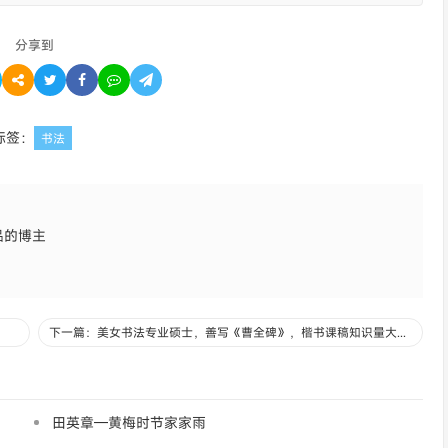
分享到
标签：
书法
品的博主
下一篇：美女书法专业硕士，善写《曹全碑》，楷书课稿知识量大，秀外慧中
田英章—黄梅时节家家雨