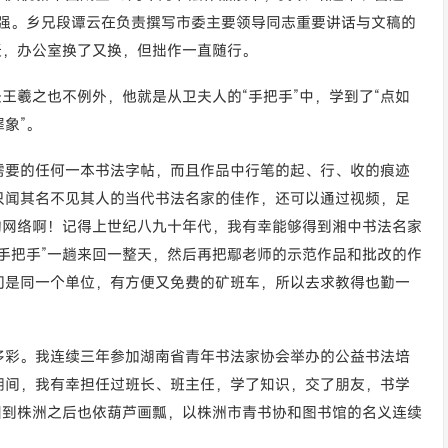
富强。乡兄段谭云在负责撰写市委主要领导同志重要讲话与文稿的
迁，办公室换了又换，但拙作一直随行。
王羲之也不例外，他就是从卫夫人的“手把手”中，学到了“点如
象”。
需要的任何一本书法字帖，而且作品中行笔的起、行、收的痕迹
只闻其名不见其人的当代书法名家的佳作，还可以通过视频，足
的网络啊！记得上世纪八九十年代，我有幸能够得到湘中书法名家
手把手”一趟来回一整天，然后再把鄢老师的示范作品和批改的作
们是同一个单位，有方便又免费的矿班车，所以去求教得也勤一
多彩。我连续三年参加湖南省青年书法家协会举办的公益书法培
期间，我有幸担任过班长、班主任，学了知识，交了朋友，书学
回到株洲之后也依葫芦画瓢，以株洲市青书协和图书馆的名义连续