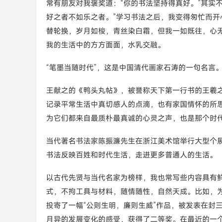
常有朋友对我褒奖道：“你的书法坚持得真好。”其实
好之者不如乐之者。”学习书法之后，我变得匆忙而
替轮换，岁月如梭，青丝染白霜，但我一如既往，心
我的生活中的方方面面，水乳交融。
“笔墨当随时代”，这是中国清代画家石涛的一句名言。
王献之的《鸭头丸帖》，被誉称天下第一行书的王羲
记录平常生活中真切感人的点滴，也有家国情怀的所
为它们都来自最质朴最真诚的心灵之声，也是那个时
当代著名书法家陈振濂先生在浙江美术馆举行大型个展，
书法反映百姓和时代生活，走进更多普通人的生活。
以古代先贤与当代名家为榜样，我也常写些内容具有
式，不拘工具与材料，随情随性，自然天成。比如，
投寄了一幅“公则生明，廉则生威”作品，被发表在封
月异的发展变化的感受，获得了二等奖。在最近的一个