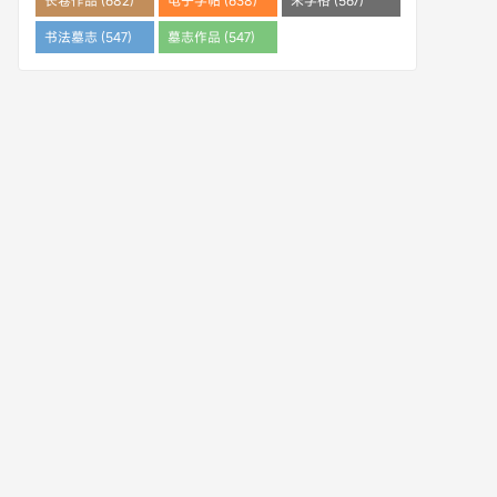
长卷作品 (682)
电子字帖 (638)
米字格 (567)
书法墓志 (547)
墓志作品 (547)