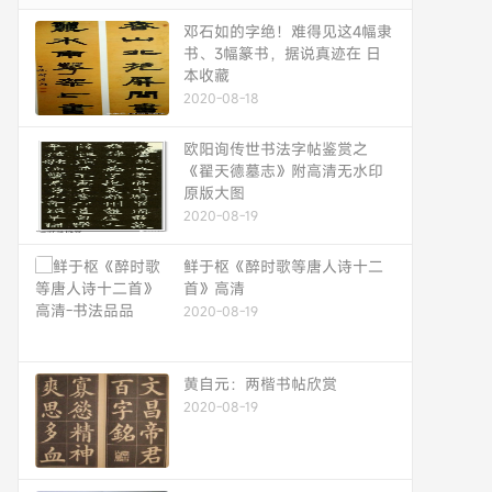
邓石如的字绝！难得见这4幅隶
书、3幅篆书，据说真迹在 日
本收藏
2020-08-18
欧阳询传世书法字帖鉴赏之
《翟天德墓志》附高清无水印
原版大图
2020-08-19
鲜于枢《醉时歌等唐人诗十二
首》高清
2020-08-19
黄自元：两楷书帖欣赏
2020-08-19