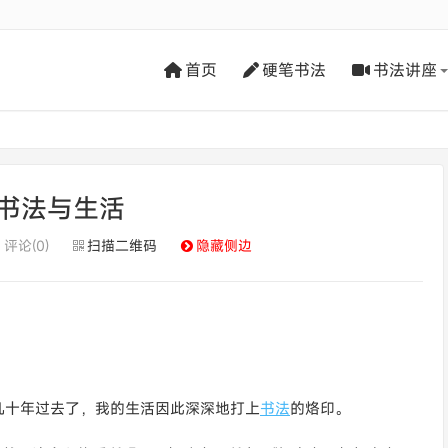
首页
硬笔书法
书法讲座
书法与生活
评论(0)
扫描二维码
隐藏侧边
几十年过去了，我的生活因此深深地打上
书法
的烙印。