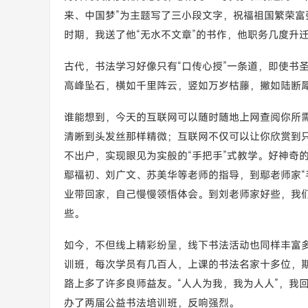
来、中国梦”为主题写了三小段文字，祝福祖国繁荣
时期，我送了他“无水不文章”的书作，他职务几度升
古代，书法学习好像只有“口传心授”一条道，即使书圣
高峰坠石，横如千里阵云，竖如万岁枯藤，撇如陆断犀
谁能想到，今天的互联网可以随时随地上网查阅你所
清晰到头发丝那样精微；互联网不仅可以让你欣赏到
不出户，实现眼见为实般的“手把手”式教学。好神奇
鄢福初、刘广文、苏美华等老师的指导，到鄢老师家“
业带回家，自己慢慢领悟体会。到刘老师家好些，我
些。
如今，不但线上精彩纷呈，线下书法活动也同样丰富
训班，每次学员有几百人，上课的书法名家十多位，
路上多了许多良师益友。“人人为我，我为人人”，我
办了两届公益书法培训班，反响强烈。