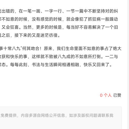
找出错的，在一笔一画、一字一行、一节一篇中不断坚持对的纠
都不如意的时候，没有感觉的时候，就会像犯了抓狂病一般躁动
，又会狂喜。当然，更多的时候是，每当好不容易解决了一个旧
悦之后，接下来的又是迷茫彷徨。
事十常八九”何其吻合！原来，我们生命里面不如意的事占了绝大
收获和快乐的事，这样就不致被八九成的不如意所打倒。一二与
常态。每每此刻，书法与生活瞬间相通相融，快乐又回来了。
0
个人
已赞
且免费提供，内容多源自网络公开信息，如涉及版权问题请联系我