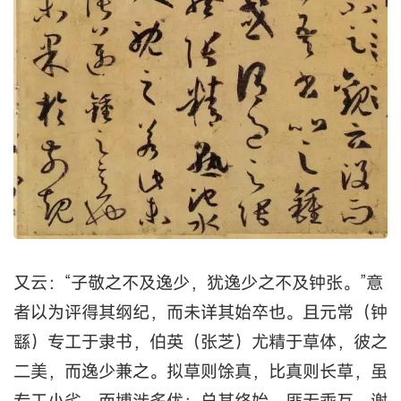
又云：“子敬之不及逸少，犹逸少之不及钟张。”意
者以为评得其纲纪，而未详其始卒也。且元常（钟
繇）专工于隶书，伯英（张芝）尤精于草体，彼之
二美，而逸少兼之。拟草则馀真，比真则长草，虽
专工小劣，而博涉多优；总其终始，匪无乖互。谢