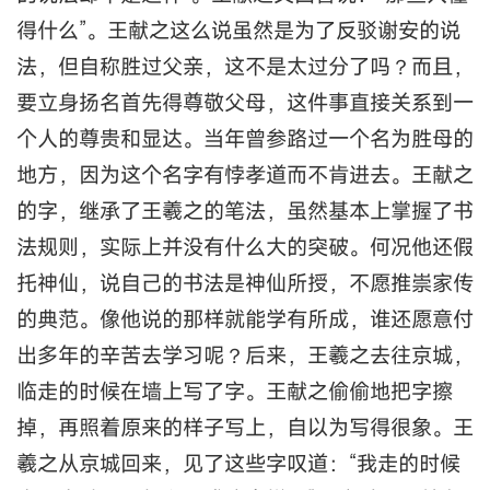
得什么”。王献之这么说虽然是为了反驳谢安的说
法，但自称胜过父亲，这不是太过分了吗？而且，
要立身扬名首先得尊敬父母，这件事直接关系到一
个人的尊贵和显达。当年曾参路过一个名为胜母的
地方，因为这个名字有悖孝道而不肯进去。王献之
的字，继承了王羲之的笔法，虽然基本上掌握了书
法规则，实际上并没有什么大的突破。何况他还假
托神仙，说自己的书法是神仙所授，不愿推崇家传
的典范。像他说的那样就能学有所成，谁还愿意付
出多年的辛苦去学习呢？后来，王羲之去往京城，
临走的时候在墙上写了字。王献之偷偷地把字擦
掉，再照着原来的样子写上，自以为写得很象。王
羲之从京城回来，见了这些字叹道：“我走的时候