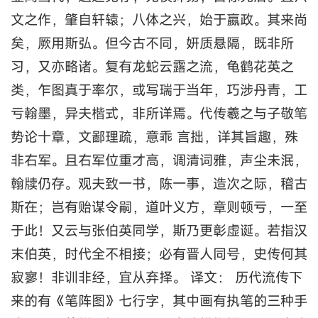
文之作，肇自轩辕；八体之兴，始于嬴政。其来尚
矣，厥用斯弘。但今古不同，妍质悬隔，既非所
习，又亦略诸。复有龙蛇云露之流，龟鹤花英之
类，乍图真于率尔，或写瑞于当年，巧涉丹青，工
亏翰墨，异夫楷式，非所详焉。代传羲之与子敬笔
势论十章，文鄙理疏，意乖 言拙，详其旨趣，殊
非右军。且右军位重才高，调清词雅，声尘未泯，
翰牍仍存。观夫致一书，陈一事，造次之际，稽古
斯在；岂有贻谋令嗣，道叶义方，章则顿亏，一至
于此！又云与张伯英同学，斯乃更彰虚诞。若指汉
末伯英，时代全不相接；必有晋人同号，史传何其
寂寥！非训非经，宜从弃择。 译文： 历代流传下
来的有《笔阵图》七行字，其中画有执笔的三种手