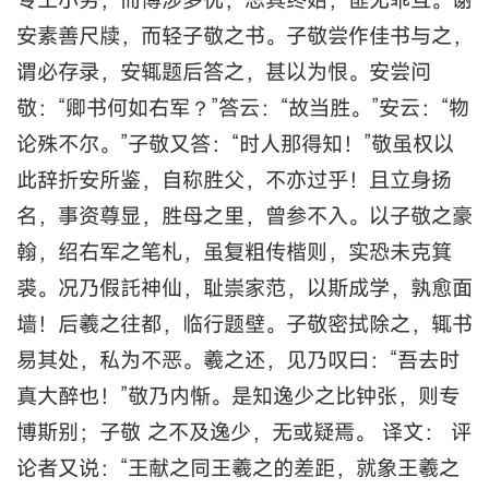
安素善尺牍，而轻子敬之书。子敬尝作佳书与之，
谓必存录，安辄题后答之，甚以为恨。安尝问
敬：“卿书何如右军？”答云：“故当胜。”安云：“物
论殊不尔。”子敬又答：“时人那得知！”敬虽权以
此辞折安所鉴，自称胜父，不亦过乎！且立身扬
名，事资尊显，胜母之里，曾参不入。以子敬之豪
翰，绍右军之笔札，虽复粗传楷则，实恐未克箕
裘。况乃假託神仙，耻崇家范，以斯成学，孰愈面
墙！后羲之往都，临行题壁。子敬密拭除之，辄书
易其处，私为不恶。羲之还，见乃叹曰：“吾去时
真大醉也！”敬乃内惭。是知逸少之比钟张，则专
博斯别；子敬 之不及逸少，无或疑焉。 译文： 评
论者又说：“王献之同王羲之的差距，就象王羲之