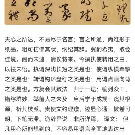
夫心之所达，不易尽于名言；言之所通，尚难形于
纸墨。粗可仿佛其状，纲纪其辞。冀酌希夷，取会
佳境。阙而末逮，请俟将来。今撰执使转用之由，
以祛未悟。执谓深浅长短之类是也；使谓纵横牵掣
之类是也；转谓钩环盘纡之类是也；用谓点画向背
之类是也。方复会其数法，归于一途；编列众工，
错综群妙，举前人之未及，启后学于成规；窥其根
源，析其枝派。贵使文约理赡，迹显心通；披卷可
明，下笔无滞。诡辞异说，非所详焉。 译文： 但
凡用心所能想到的，不容易用语言全面地表达出