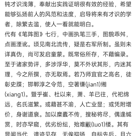
钝才识浅薄，奉献出实践证明很有效的经验，希望
能够弘扬前人的风范和法度，启导将来有才识的学
者，除繁去滥，使人一看就能明白。
代有《笔阵图》七行，中画执笔三手，图貌乖舛，
点画湮讹。顷见南北流传，疑是右军所制。虽则未
详真伪，尚可发启童蒙。既常俗所存，不藉编录。
至于诸家势评，多涉浮华，莫不外状其形，内迷其
理，今之所撰，亦无取焉。若乃师宜官之高名，徒
彰史牒；邯郸淳之令范，空著缣(jian1)缃
(xiang1)。暨乎崔、杜以来，萧、羊已往，代祀绵
远，名氏滋繁。或藉甚不渝，人亡业显；或凭附增
价，身谢道衰。加以糜蠹不传，搜秘将尽，偶逢缄
赏，时亦罕窥，优劣纷纭，殆难覼(luo1)缕。其有
显闻当代，遗迹见存，无俟抑扬，自标先后。且六