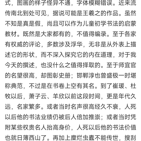
式，图画的样子怪异不通，字体模糊错误。近来流
传南北到处可见，据说可能是王羲之的作品。虽然
不知是真是假，尚且可以作为儿童初学书法的启蒙
教材。既然是大家都有的，不值得编录。至于各家
有权威的评论，多数涉及浮华，无非是从外表上描
述它的形状，而不深入探究它的内在道理，对于我
今天的撰述，也没什么之值得择取的。至于师宜官
的名望很高，却图彰史册；邯郸淳也曾盛极一时堪
称典范，不过是在书卷上空有其名。到了崔瑗、杜
牧以后，萧子云、羊欣以前这段时间，更是年代久
远，名家繁多。或者当时名声很高经久不衰，人死
以后他的书法业绩仍被后人倍加推崇；或者当时凭
附某些权贵名人抬高身价，人死以后他的书法价值
也就日薄西山了。再加上糜烂虫蠹不能传世，搜刮