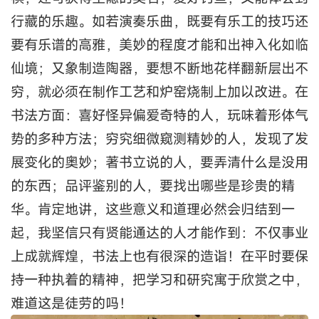
行藏的乐趣。如若演奏乐曲，既要有乐工的技巧还
要有乐谱的高雅，美妙的程度才能和出神入化如临
仙境；又象制造陶器，要想不断地花样翻新层出不
穷，就必须在制作工艺和炉窑烧制上加以改进。在
书法方面：喜好怪异偏爱奇特的人，玩味着形体气
势的多种方法；穷究细微窥测精妙的人，发现了发
展变化的奥妙；著书立说的人，要弄清什么是没用
的东西；品评鉴别的人，要找出哪些是珍贵的精
华。肯定地讲，这些意义和道理必然会归结到一
起，我坚信只有贤能通达的人才能作到：不仅事业
上成就辉煌，书法上也有很深的造诣！在平时要保
持一种执着的精神，把学习和研究寓于欣赏之中，
难道这是徒劳的吗！