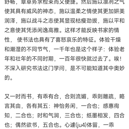
舒畅，章草务求检束而又便捷。然后施以凛冽之气
使其具有威风的神态，施以温柔之情使其更加妍美
润泽，施以战斗之志使其显现枯瘦劲拔，施以平和
之意使其凭添闲逸高雅。这样才能反映书家的情
性， 使书法也具有了喜怒哀乐的特征。体验干燥
和潮湿的不同节气，一千年也是这个样子：体验老
年和壮年的不同时期，一百年很快就过去了。唉！
不深入研究书法这门学问，是不可能知道其中奥妙
的。
又一时而书，有乖有合，合则流媚，乖则雕疏，略
言其由，各有其五：神怡务闲，一合也；感惠徇
知，二合也；时和气润，三合也；纸墨相发，四合
也；偶然欲书，五合也。心遽(ju4)体留，一乖