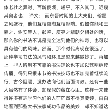
体老壮之异时，百龄俄顷，嗟乎，不入其门，讵窥
其奥者也！ 译文： 而东晋时期的士大夫们，翰墨
之风盛行，他们互相熏陶互相影响。假如你能和王
羲之、谢安等人，郗鉴、庾亮之辈朝夕相处的话，
那么你的书法不说是完全达到他们的神奇，也可以
具有他们的风味。然而，那个时代离现在很远了，
那种学习书法的风气和环境是越来越微妙了。再加
上一些人听到不可靠的书法理论也不加以甄别继续
传播，得到只根末节的书法技巧也不加完善继续流
行，古今阻隔，没办法向他们当面请教。还有一些
人虽然有了体会，却深深的藏在心里。这样一来使
得许多有志学习他们的人茫茫然不得其要领，白白
地看到那些大书法家成功作品的美妙，却不知道达