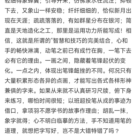
轻细得象蝉翼；引导开来，仿佛泉水在流注；抑顿
下去，又象山一样安稳；纤纤细细的，恰似新月出
现在天涯；疏疏落落的，有如群星分布在银河；简
直是天地造化之工，那里是运用功力所能写成！相
信，这就是所谓的“智慧和技巧的完美结合，心和
手的畅快淋漓，动笔之前已有成竹在胸，一笔下去
必有它的理由。一画之间，隐藏着笔锋起伏的变
化。一点之内，体现出笔锋衄挫的不同。何况只有
大量积累形态各异的点画，才能写出各式各样形神
兼俱的字来。如果从来就不认真研习尺牍，俯下身
来练习，哪怕时间很短；以班超投笔从戎的事迹为
借口，拿项羽不愿学书的故事作理由；胡乱一抹，
象字就得；心不明白临摹的方法，手不知道用笔的
道理，就想把字写好，岂不是大错特错了吗？