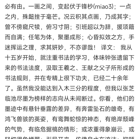
必有由。一画之间，变起伏于锋杪(miao3)；一点
之内，殊衄挫于毫芒。况云积其点画，乃成其字；
曾不傍窥尺犊，俯习寸阴；引班超以为辞，援项籍
而自满；任笔为体，聚墨成形；心昏拟效之方，手
迷挥运之理，求其妍妙，不亦谬哉！ 译文： 我从
十五岁开始，就注重书法的学习，体味钟张遗留下
来的书法法度，汲取王羲之、王献之父子所形成的
书法规则，并在专精上很下功夫，已经二十余年
了。虽然我没能达到入木三分的程度，但我以张芝
临池尽墨为榜样的志向从未间断过。你看，他们的
墨迹中有悬针垂露的差异，有奔雷坠石的雄奇，有
鸿飞兽骇的英姿，有鸾舞蛇惊的神态，有绝岸颓峰
的气势，有临危据槁的情形；或浓重得象崩云，或