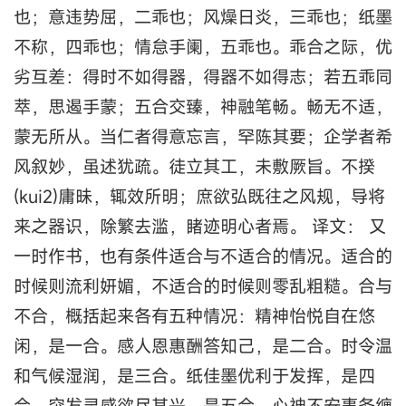
也；意违势屈，二乖也；风燥日炎，三乖也；纸墨
不称，四乖也；情怠手阑，五乖也。乖合之际，优
劣互差：得时不如得器，得器不如得志；若五乖同
萃，思遏手蒙；五合交臻，神融笔畅。畅无不适，
蒙无所从。当仁者得意忘言，罕陈其要；企学者希
风叙妙，虽述犹疏。徒立其工，未敷厥旨。不揆
(kui2)庸昧，辄效所明；庶欲弘既往之风规，导将
来之器识，除繁去滥，睹迹明心者焉。 译文： 又
一时作书，也有条件适合与不适合的情况。适合的
时候则流利妍媚，不适合的时候则零乱粗糙。合与
不合，概括起来各有五种情况：精神怡悦自在悠
闲，是一合。感人恩惠酬答知己，是二合。时令温
和气候湿润，是三合。纸佳墨优利于发挥，是四
合。突发灵感欲尽其兴，是五合。心神不安事务缠