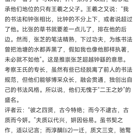
承他们地位的只有王羲之父子。王羲之又说：“我
的书法和钟张相比，比钟的不分上下，或者说超过
了他。比张的草书就要差一点儿了，排在他的后
边。然而，张芝的笔法精熟，下过功夫，为练书法
曾把池塘的水都弄黑了，假如我也像他那样执著，
未必就不如他”。这是推崇张芝超越钟繇的意思。
考察王氏的专长，虽然有些已经脱离了前人的书法
规范，但他们能够博采众长，融会贯通，独创出自
己的书法风格。所以说，他们无愧于“二王之妙”的
盛名。
评者云：“彼之四贤，古今特绝；而今不逮古，古
质而今妍。”夫质以代兴，妍因俗易。虽书契之
作，适以记言；而淳醨(li2)一迁，质文三变，驰鹜