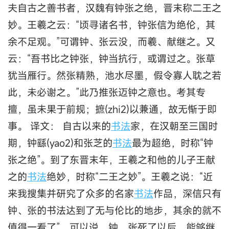
夫自古之善书者，汉魏有钟张之绝，晋末称二王之
妙。王羲之云：“顷寻诸名书，钟张信为绝伦，其
余不足观。”可谓钟、张云没，而羲、献继之。又
云：“吾书比之钟张，钟当抗行，或谓过之。张草
犹当雁行。然张精熟，池水尽墨，假令寡人耽之若
此，未必谢之。”此乃推张迈钟之意也。考其专
擅，虽未果于前规；摭(zhi2)以兼通，故无惭于即
事。 译文： 自古以来的
书法
家，在汉朝至三国时
期，钟繇(yao2)和张芝的
书法
最为超绝，时称“钟
张之绝”。到了东晋末年，王羲之和他的儿子王献
之的
书法
绝妙，时称“二王之妙”。王羲之说：“近
来我搜集并研究了众多的名家
书法
作品，深信只有
钟、张的书法达到了无与伦比的地步，其余的就不
值得一看了”。可以说，钟、张死了以后，能够继