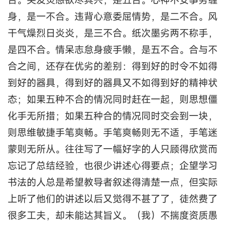
身，是一不合。违背心意委屈情势，是二不合。风
干气燥烈日炎炎，是三不合。纸次墨劣两不称手，
是四不合。情呆志怠身疲手懒，是五不合。合与不
合之间，还存在优劣的差别：得到好的时令不如得
到好的器具，得到好的器具又不如得到好的精神状
态；如果五种不合的情况同时赶在一起，则思想僵
化手无所措；如果五种合的情况同时交会到一块，
则思维敏捷手笔爽畅。手笔爽畅则无不适，手笔迷
蒙则无所从。往往写了一幅好字的人只顾得欣赏而
忘记了总结经验，也很少讲述心得要点；企望学习
书法的人总是希望教导者叙述得清楚一点，但实际
上听了他们的讲述以后又觉得不甚了了，徒然费了
很多工夫，却未能达其旨义。（我）不揣度资质愚