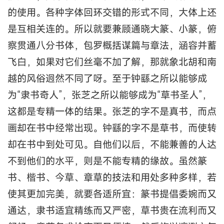
的使用。各种字体回环交错的形式不同，大体上还
是互相关连的。所以就要兼顾通晓大篆、小篆，俯
察贯通八分书体，包罗概括谋篇与章法，涵容并蓄
飞白，如果对它们丝毫不加了解，那就象北胡和南
越的风俗迥然不同了呀。至于钟繇之所以能够成
为“隶书奇人”，张芝之所以能够成为“草书圣人”，
这都是专精一体的结果。张芝的字不是真书，而点
画却在书中经常出现。钟繇的字不是草书，而使转
却在书中到处可见。自他们以后，不能兼善的人达
不到他们的水平，则是不能专精的缘故。虽然篆
书、楷书、今草、章草的技法和用处多种多样，若
使其更加完美，就要各适所宜：篆书提倡委婉而又
通达，隶书适宜精练而又严密，草书贵在流利而又