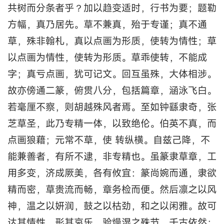
共树而分条者乎？加以趋变适时，行书为要；题勒
方幅，真乃居先。草不兼真，殆于专谨；真不通
草，殊非翰札，真以点画为形质，使转为情性；草
以点画为情性，使转为形质。草乖使转，不能成
字；真亏点画，犹可记文。回互虽殊，大体相涉。
故亦傍通二篆，俯贯八分，包括篇章，涵泳飞白。
若毫厘不察，则胡越殊风者焉。至如钟繇隶奇，张
芝草圣，此乃专精一体，以致绝伦。伯英不真，而
点画狼藉；元常不草，使 转纵横。自兹己降，不
能兼善者，有所不逮，非专精也。虽篆隶草章，工
用多变，济成厥美，各有攸宜：篆尚婉而通，隶欲
精而密，草贵流而畅，章务检而便。然后凛之以风
神，温之以妍润，鼓之以枯劲，和之以闲雅。故可
达其情性，形其哀乐。验燥湿之殊节，千古依然；