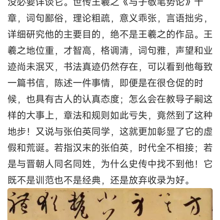
没必要详谈它。世传王羲之《与子敬笔势论》十
章，词句鄙俗，理论粗疏，意义乖张，言语拙劣，
详细研究他的主要目的，绝不是王羲之的作品。王
羲之地位重，才智高，格调清，词句雅，声望和业
迹尚未泯灭，书法真迹仍然存在，可以看到他每致
一篇书信，陈述一件事情，即便是在很仓促的时
候，也具有古人的认真态度；怎么会在教导子嗣这
样的大事上，章法和规则如此亏失，竟然到了这种
地步！又说与张伯英同学，这就更加彰显了它的虚
假和荒诞。若指汉末的张伯英，时代全不相接；若
是与晋朝人同名同姓，为什么史传中找不到他！它
既不是训范也不是经典，还是放弃收录为好。