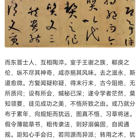
而东晋士人，互相陶淬。室于王谢之族，郗庾之
伦，纵不尽其神奇，咸亦挹其风味。去之滋永，斯
道愈微。方复闻疑称疑，得末行末，古今阻绝，无
所质问；设有所会，缄秘已深；遂令学者茫然，莫
知领要，徒见成功之美，不悟所致之由。或乃就分
布于累年，向规矩而犹远，图真不悟，习草将迷。
假令薄能草书，粗传隶法，则好溺偏固，自阂通
规。詎知心手会归，若同源而异派；转用之术，犹