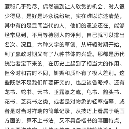
藏秘几乎殆尽，偶然遇到让人欣赏的机会，时人很
少得见，是好是坏众说纷纭，实在难以陈述清楚。
其中有的是显闻当代的人，他们的遗迹还在，能够
经常见到，不用等待别人的评判，自己就可以排出
名次。况且，六种文字的草创，从轩辕时期开始，
到了赢政时期又有了八种书体的兴盛。那都是历代
统治者定下来的，在历史上起到了相当大的作用。
但今时和古时不同，妍媚和质朴有了极大差别。这
些既然不是我们所要研究的，也应该省略掉。还有
龙书、蛇书、云书、垂露篆之流，龟书、鹤头书、
花书、芝英书之类，或者是对物象的轻率描摹，或
者是对当时祥瑞的简单记录，从技巧上看属于绘画
方面的，算不上书法，又不具备楷书的笔画特点，