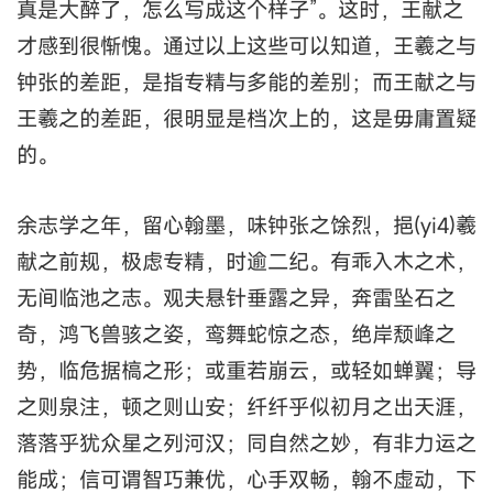
真是大醉了，怎么写成这个样子”。这时，王献之
才感到很惭愧。通过以上这些可以知道，王羲之与
钟张的差距，是指专精与多能的差别；而王献之与
王羲之的差距，很明显是档次上的，这是毋庸置疑
的。
余志学之年，留心翰墨，味钟张之馀烈，挹(yi4)羲
献之前规，极虑专精，时逾二纪。有乖入木之术，
无间临池之志。观夫悬针垂露之异，奔雷坠石之
奇，鸿飞兽骇之姿，鸾舞蛇惊之态，绝岸颓峰之
势，临危据槁之形；或重若崩云，或轻如蝉翼；导
之则泉注，顿之则山安；纤纤乎似初月之出天涯，
落落乎犹众星之列河汉；同自然之妙，有非力运之
能成；信可谓智巧兼优，心手双畅，翰不虚动，下