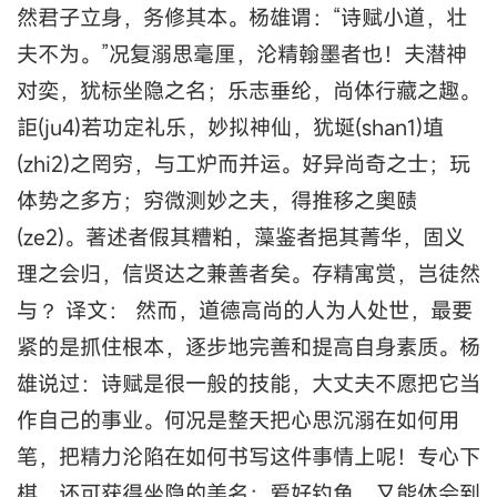
然君子立身，务修其本。杨雄谓：“诗赋小道，壮
夫不为。”况复溺思毫厘，沦精翰墨者也！夫潜神
对奕，犹标坐隐之名；乐志垂纶，尚体行藏之趣。
詎(ju4)若功定礼乐，妙拟神仙，犹埏(shan1)埴
(zhi2)之罔穷，与工炉而并运。好异尚奇之士；玩
体势之多方；穷微测妙之夫，得推移之奥赜
(ze2)。著述者假其糟粕，藻鉴者挹其菁华，固义
理之会归，信贤达之兼善者矣。存精寓赏，岂徒然
与？ 译文： 然而，道德高尚的人为人处世，最要
紧的是抓住根本，逐步地完善和提高自身素质。杨
雄说过：诗赋是很一般的技能，大丈夫不愿把它当
作自己的事业。何况是整天把心思沉溺在如何用
笔，把精力沦陷在如何书写这件事情上呢！专心下
棋，还可获得坐隐的美名；爱好钓鱼，又能体会到