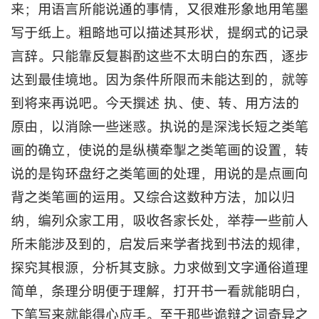
来；用语言所能说通的事情，又很难形象地用笔墨
写于纸上。粗略地可以描述其形状，提纲式的记录
言辞。只能靠反复斟酌这些不太明白的东西，逐步
达到最佳境地。因为条件所限而未能达到的，就等
到将来再说吧。今天撰述 执、使、转、用方法的
原由，以消除一些迷惑。执说的是深浅长短之类笔
画的确立，使说的是纵横牵掣之类笔画的设置，转
说的是钩环盘纡之类笔画的处理，用说的是点画向
背之类笔画的运用。又综合这数种方法，加以归
纳，编列众家工用，吸收各家长处，举荐一些前人
所未能涉及到的，启发后来学者找到书法的规律，
探究其根源，分析其支脉。力求做到文字通俗道理
简单，条理分明便于理解，打开书一看就能明白，
下笔写来就能得心应手。至于那些诡辩之词奇异之