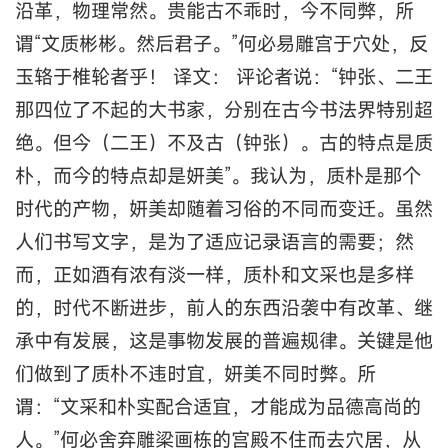
沿革，物理常然。贵能古不乖时，今不同弊，所
谓“文质彬彬。然后君子。”何必易雕宫于穴处，反
玉辂于椎轮者乎！ 译文： 评论者说：“钟张、二王
那四位了不起的大书家，分别在古今书法界特别超
绝。但今（二王）不及古（钟张）。古的特点是质
朴，而今的特点却是妍美”。我认为，质朴是那个
时代的产物，妍美却随着习俗的不同而变迁。虽然
人们书写文字，是为了适应记录语言的需要；然
而，正如酒有浓有淡一样，质朴和文采也是多样
的，时代不断进步，前人的东西沿袭中有改革、继
承中有发展，这是事物发展的普遍规律。关键是他
们做到了质朴不违时宜，妍美不同时弊。所
谓：“文采和朴实配合适宜，才能成为品德高尚的
人。”何必舍弃雕梁画栋的宫殿不住而去穴居，从