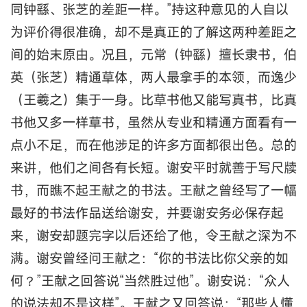
同钟繇、张芝的差距一样。”持这种意见的人自以
为评价得很准确，却不是真正的了解这两种差距之
间的始末原由。况且，元常（钟繇）擅长隶书，伯
英（张芝）精通草体，两人最拿手的本领，而逸少
（王羲之）集于一身。比草书他又能写真书，比真
书他又多一样草书，虽然从专业和精通方面看有一
点小不足，而在他涉足的许多方面都很出色。总的
来讲，他们之间各有长短。谢安平时就善于写尺牍
书，而瞧不起王献之的书法。王献之曾经写了一幅
最好的书法作品送给谢安，并要谢安务必保存起
来，谢安却题完字以后还给了他，令王献之深为不
满。谢安曾经问王献之：“你的书法比你父亲的如
何？”王献之回答说“当然胜过他”。谢安说：“众人
的说法却不是这样”。王献之又回答说：“那些人懂