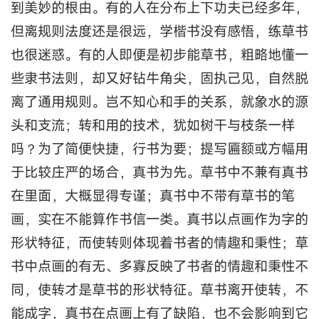
到美妙的根由。有的人在分布上下功夫已经多年，
但离规则法度还是很远，学楷书没有感悟，练草书
也很迷惑。有的人即便是初步能草书，粗略地懂一
些隶书法则，却又好钻牛角尖，固执己见，自然脱
离了通用规则。岂不知心和手的关系，就象水的源
头和支流；转和用的技术，犹如树干与枝条一样
吗？为了简便快捷，行书为要；提写匾额或方幅用
于比较庄严的场合，真书为先。草书中不兼有真书
在里面，大概显得专谨；真书中不带有草书的笔
画，实在不能算作书信一类。真书以点画作为字的
形状特征，而使转则体现着书者的情趣和秉性；草
书中点画的有无、多寡反映了书者的情趣和秉性不
同，使转才是草书的形状特征。草书离开使转，不
能成字，真书在点画上有了缺陷，也不会影响到它