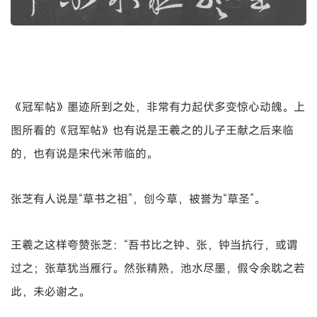
《冠军帖》墨迹所到之处，非常有力起伏多变惊心动魄。上
图所看的《冠军帖》也有说是王羲之的儿子王献之后来临
的，也有说是宋代米芾临的。
张芝有人说是“草书之祖”，创今草，被誉为“草圣”。
王羲之这样夸赞张芝：“吾书比之钟、张，钟当抗行，或谓
过之；张草犹当雁行。然张精熟，池水尽墨，假令余耽之若
此，未必谢之。