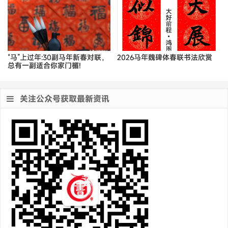
“马”上过年:30副马年新春对联，
2026马年魏碑体春联书法欣赏
总有一副适合你家门楣!
关注公众号获取最新资讯