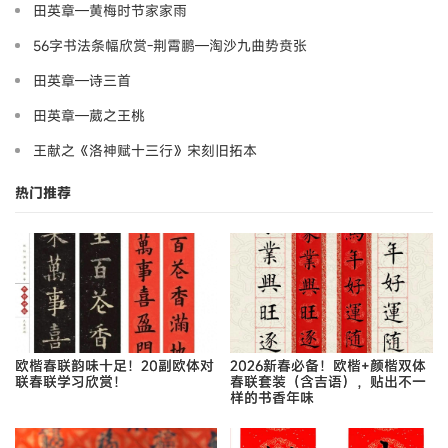
田英章—黄梅时节家家雨
56字书法条幅欣赏-荆霄鹏—淘沙九曲势贲张
田英章—诗三首
田英章—葳之王桃
王献之《洛神赋十三行》宋刻旧拓本
热门推荐
欧楷春联韵味十足！20副欧体对
2026新春必备！欧楷+颜楷双体
联春联学习欣赏！
春联套装（含吉语），贴出不一
样的书香年味