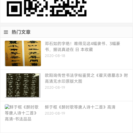
热门文章
邓石如的字绝！难得见这4幅隶书、3幅篆
书，据说真迹在 日 本收藏
2020-08-18
欧阳询传世书法字帖鉴赏之《翟天德墓志》附
高清无水印原版大图
2020-08-19
鲜于枢《醉时歌等唐人诗十二首》高清
2020-08-19