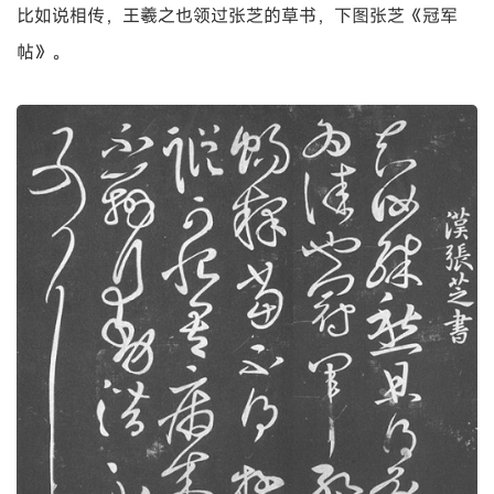
比如说相传，王羲之也领过张芝的草书，下图张芝《冠军
帖》。