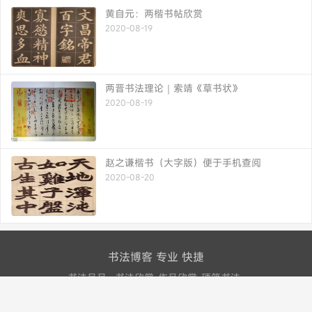
黄自元：两楷书帖欣赏
2020-08-19
两晋书法理论｜索靖《草书状》
2020-08-19
赵之谦楷书（大字版）便于手机查阅
2020-08-20
书法博客 专业 快捷
书法品品--书法欣赏-作品欣赏-硬笔书法-
shufapp.com-书法网站