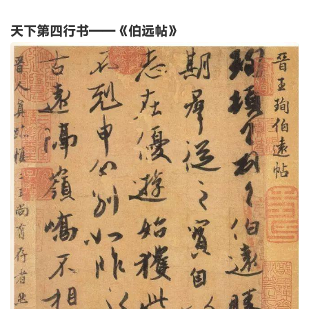
天下第四行书——《伯远帖》