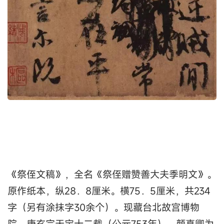
《祭侄文稿》，全名《祭侄赠赞善大夫季明文》。
原作纸本，纵28．8厘米。横75．5厘米，共234
字（另有涂抹字30余个）。现藏台北故宫博物
院。唐玄宗天宝十二载（公元753年），颜真卿为