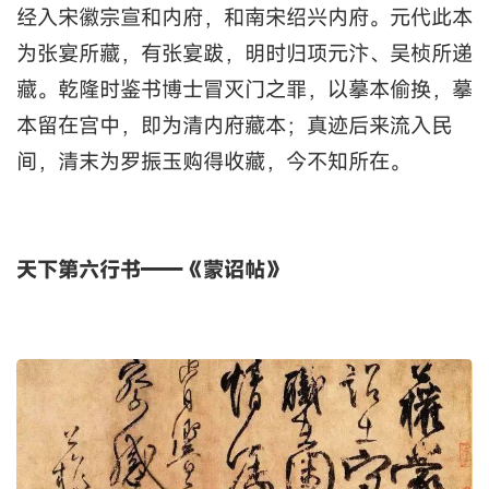
经入宋徽宗宣和内府，和南宋绍兴内府。元代此本
为张宴所藏，有张宴跋，明时归项元汴、吴桢所递
藏。乾隆时鉴书博士冒灭门之罪，以摹本偷换，摹
本留在宫中，即为清内府藏本；真迹后来流入民
间，清末为罗振玉购得收藏，今不知所在。
天下第六行书——《蒙诏帖》