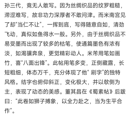
孙三代，竟无人敢写。因为丝绸织品的纹罗粗糙，
滞涩难写，故非功力深厚者不敢问津。而米南宫见
了却“当仁不让”，一挥到底，写得随意自如，清劲
飞动，真似如鱼得水一般。另外，由于丝绸织品不
易受墨而出现了较多的枯笔，使通篇墨色有浓有
淡，如渴骥奔泉，更觉精彩动人。米芾用笔如画
竹，喜“八面出锋”。此帖用笔多变，正侧藏露，长
短粗细，体态万千，充分体现了他“ 刷字”的独特
风格。结字也俯仰斜正，变化极大，并以欹侧为
主，表现了动态的美感。董其昌在《蜀素帖》后跋
曰：“此卷如狮子搏象，以全力赴之，当为生平合
作”。