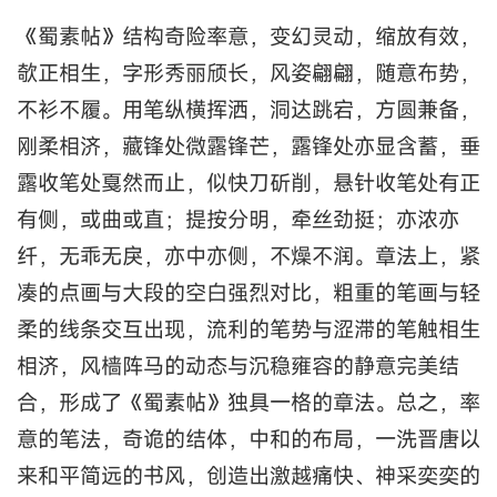
《蜀素帖》结构奇险率意，变幻灵动，缩放有效，
欹正相生，字形秀丽颀长，风姿翩翩，随意布势，
不衫不履。用笔纵横挥洒，洞达跳宕，方圆兼备，
刚柔相济，藏锋处微露锋芒，露锋处亦显含蓄，垂
露收笔处戛然而止，似快刀斫削，悬针收笔处有正
有侧，或曲或直；提按分明，牵丝劲挺；亦浓亦
纤，无乖无戾，亦中亦侧，不燥不润。章法上，紧
凑的点画与大段的空白强烈对比，粗重的笔画与轻
柔的线条交互出现，流利的笔势与涩滞的笔触相生
相济，风樯阵马的动态与沉稳雍容的静意完美结
合，形成了《蜀素帖》独具一格的章法。总之，率
意的笔法，奇诡的结体，中和的布局，一洗晋唐以
来和平简远的书风，创造出激越痛快、神采奕奕的