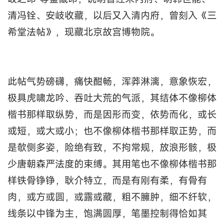
清冯铨、安岐收藏，以后又入清内府，曾刻入《三
希堂法帖》，现藏北京故宫博物院。
此帖气势磅礴，痛快酣畅，浑莽淋漓，意象恢宏，
极具虎啸龙吟、吞吐大荒的气派，其结体不像柳体
楷书那样取纵势，而是因形而变，依势而化，或长
或短，或大或小；也不像柳体楷书那样取正势，而
是欹侧多姿，险绝有致，不拘常规，放浪形骸，极
少唐朝森严法度的束缚。其用笔也不像柳体楷书那
样铁骨铮铮，耿介特立，而是有刚有柔，有骨有
肉，或方或圆，或露或藏，粗不臃肿，细不纤软，
线条以中锋为主，饱满圆厚，笔墨控制得恰如其