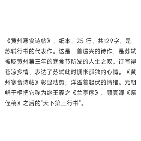
《黄州寒食诗帖》，纸本，25 行，共129字，是
苏轼行书的代表作。这是一首遣兴的诗作，是苏轼
被贬黄州第三年的寒食节所发的人生之叹。诗写得
苍凉多情，表达了苏轼此时惆怅孤独的心情。《黄
州寒食诗帖》彰显动势，洋溢着起伏的情绪。元朝
鲜于枢把它称为继王羲之《兰亭序》、颜真卿《祭
侄稿》之后的"天下第三行书"。