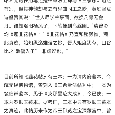
帖》无论在用笔还是在章法上都与《兰亭序》迥然
有别，但其神韵却与之有异曲同工之妙，黄庭坚赋
诗盛赞其说：“世人尽学兰亭面，欲换凡骨无金
丹。谁知洛阳杨风子，下笔便到乌丝阑。”清曾协
均《题韭花帖》：“《韭花帖》乃宣和秘殿物，观
此真迹，始知纵逸雄强之妙，晋人矩度犹存，山谷
比之“散僧入圣”，非虚议也。”
目前所知《韭花帖》有三本：一为清内府藏本，今
藏无锡博物馆，曾刻入《三希堂法帖》中；一本为
裴伯谦藏本，见于《支那墨迹大成》，今已佚；一
本为罗振玉藏本。据考证，三本中只有罗振玉藏本
为真迹。此帖历来作为帝王御览之宝深藏宫中，曾