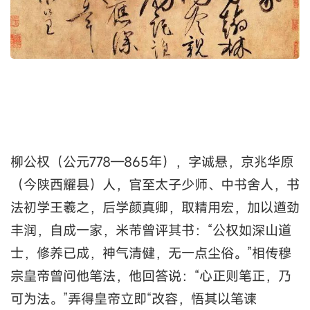
柳公权（公元778—865年），字诚悬，京兆华原
（今陕西耀县）人，官至太子少师、中书舍人，书
法初学王羲之，后学颜真卿，取精用宏，加以遒劲
丰润，自成一家，米芾曾评其书：“公权如深山道
士，修养已成，神气清健，无一点尘俗。”相传穆
宗皇帝曾问他笔法，他回答说：“心正则笔正，乃
可为法。”弄得皇帝立即“改容，悟其以笔谏