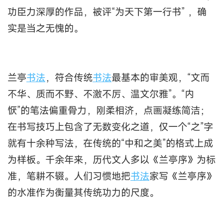
功臣力深厚的作品，被评“为天下第一行书” ，确
实是当之无愧的。
兰亭
书法
，符合传统
书法
最基本的审美观，“文而
不华、质而不野、不激不厉、温文尔雅”。“内
恹”的笔法偏重骨力，刚柔相济，点画凝练简洁；
在书写技巧上包含了无数变化之道，仅一个“之”字
就有十余种写法，在传统的“中和之美”的格式上成
为样板。千余年来，历代文人多以《兰亭序》为标
准，笔耕不辍。人们习惯地把
书法
家写《兰亭序》
的水准作为衡量其传统功力的尺度。