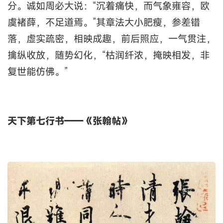
分。诚如周必大说：“沉着痛快，而气象雍容，欧
虞褚薛，不足道焉。”其章法大小肥瘦，参差错
落，虚实疏密，相映成趣，前后照应，一气贯注，
擒纵收放，随势幻化，“枯润纤浓，掩映相发，非
复世能仿佛。”
天下第七行书——《张翰帖》