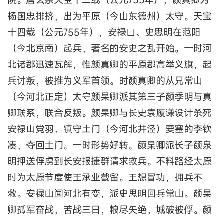
杨国忠排挤，出为平原（今山东德州）太守。天宝
十四载（公元755年），安禄山、史思明在范阳
（今北京南）起兵，著名的安史之乱开始。一时河
北诸郡迅速瓦解，惟颜真卿的平原郡高举义旗，起
兵讨叛，被推为义军首领。时颜真卿的从兄常山
（今河北正定）太守颜杲卿派其第三子颜季明与真
卿联系，联合反叛。颜杲卿与长史袁履谦设计杀死
安禄山党羽、镇守土门（今河北井泾）要塞的李钦
凑，夺回土门。一时形势好转。颜杲卿派长子颜泉
明押送俘虏到长安报捷群请求救兵。不料路经太原
时为太原节度使王承业截留。王想冒功，拥兵不
救。安禄山闻河北有变，派史思明回兵常山。颜杲
卿孤军奋战，苦战三日，粮尽矢绝，城破被俘。颜