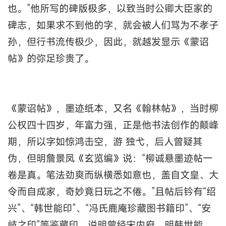
也。”他所写的碑版极多，以致当时公卿大臣家的
碑志，如果求不到他的字，就会被人们骂为不孝子
孙，但行书流传极少，因此，就越发显示《蒙诏
帖》的弥足珍贵了。
《蒙诏帖》，墨迹纸本，又名《翰林帖》，当时柳
公权四十四岁，年富力强，正是他书法创作的颠峰
期，所以字如惊鸿击空，游 独弋，后人曾疑其
伪，但明詹景凤《玄览编》说：“柳诚悬墨迹帖一
卷是真。笔法劲爽而纵横悉如意也，盖自文皇、大
令而自成家，奇妙竟日玩之不倦。”且帖后钤有“绍
兴”、“韩世能印”、“冯氏鹿庵珍藏图书籍印”、“安
岐之印”等鉴藏印，说明曾经宋内府、明韩世能、