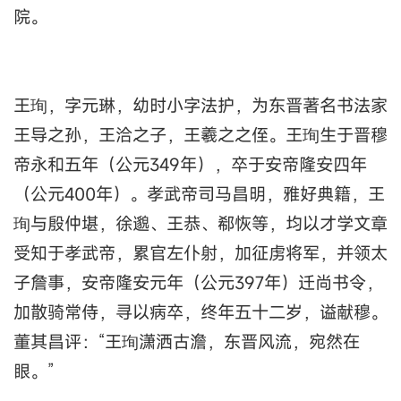
院。
王珣，字元琳，幼时小字法护，为东晋著名书法家
王导之孙，王洽之子，王羲之之侄。王珣生于晋穆
帝永和五年（公元349年），卒于安帝隆安四年
（公元400年）。孝武帝司马昌明，雅好典籍，王
珣与殷仲堪，徐邈、王恭、郗恢等，均以才学文章
受知于孝武帝，累官左仆射，加征虏将军，并领太
子詹事，安帝隆安元年（公元397年）迁尚书令，
加散骑常侍，寻以病卒，终年五十二岁，谥献穆。
董其昌评：“王珣潇洒古澹，东晋风流，宛然在
眼。”