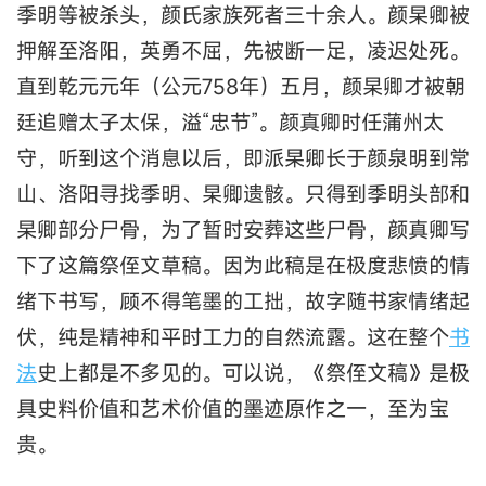
季明等被杀头，颜氏家族死者三十余人。颜杲卿被
押解至洛阳，英勇不屈，先被断一足，凌迟处死。
直到乾元元年（公元758年）五月，颜杲卿才被朝
廷追赠太子太保，溢“忠节”。颜真卿时任蒲州太
守，听到这个消息以后，即派杲卿长于颜泉明到常
山、洛阳寻找季明、杲卿遗骸。只得到季明头部和
杲卿部分尸骨，为了暂时安葬这些尸骨，颜真卿写
下了这篇祭侄文草稿。因为此稿是在极度悲愤的情
绪下书写，顾不得笔墨的工拙，故字随书家情绪起
伏，纯是精神和平时工力的自然流露。这在整个
书
法
史上都是不多见的。可以说，《祭侄文稿》是极
具史料价值和艺术价值的墨迹原作之一，至为宝
贵。