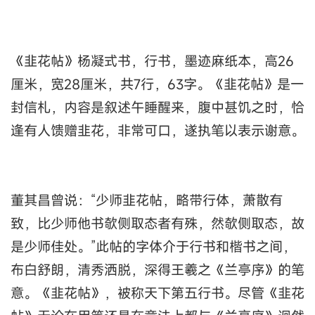
《韭花帖》杨凝式书，行书，墨迹麻纸本，高26
厘米，宽28厘米，共7行，63字。《韭花帖》是一
封信札，内容是叙述午睡醒来，腹中甚饥之时，恰
逢有人馈赠韭花，非常可口，遂执笔以表示谢意。
董其昌曾说：“少师韭花帖，略带行体，萧散有
致，比少师他书欹侧取态者有殊，然欹侧取态，故
是少师佳处。”此帖的字体介于行书和楷书之间，
布白舒朗，清秀洒脱，深得王羲之《兰亭序》的笔
意。《韭花帖》，被称天下第五行书。尽管《韭花