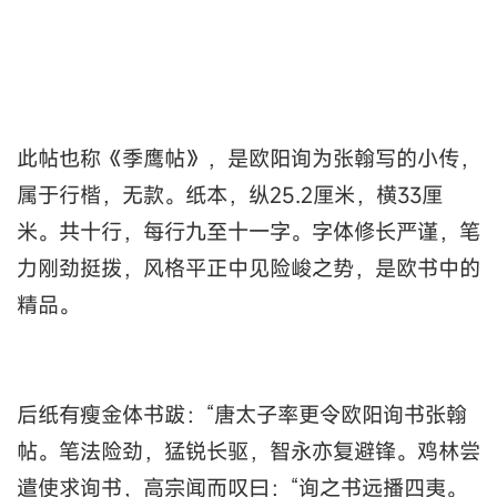
此帖也称《季鹰帖》，是欧阳询为张翰写的小传，
属于行楷，无款。纸本，纵25.2厘米，横33厘
米。共十行，每行九至十一字。字体修长严谨，笔
力刚劲挺拨，风格平正中见险峻之势，是欧书中的
精品。
后纸有瘦金体书跋：“唐太子率更令欧阳询书张翰
帖。笔法险劲，猛锐长驱，智永亦复避锋。鸡林尝
遣使求询书，高宗闻而叹曰：“询之书远播四夷。