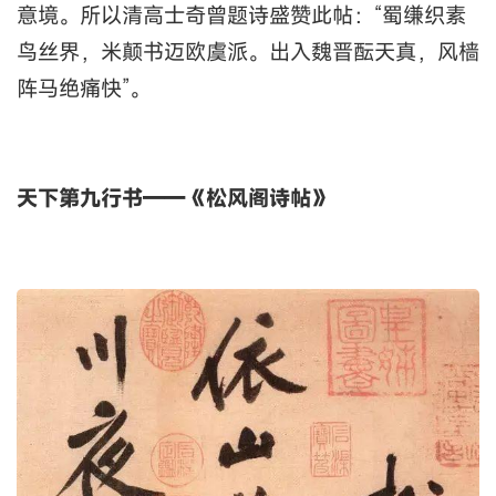
意境。所以清高士奇曾题诗盛赞此帖：“蜀缣织素
鸟丝界，米颠书迈欧虞派。出入魏晋酝天真，风樯
阵马绝痛快”。
天下第九行书——《松风阁诗帖》