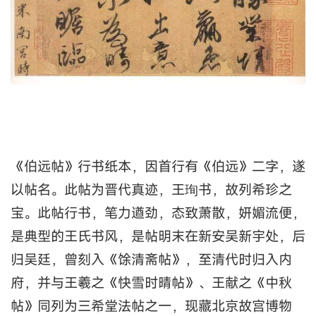
《伯远帖》行书纸本，因首行有《伯远》二字，遂
以帖名。此帖为晋代真迹，王珣书，故列希珍之
宝。此帖行书，笔力遒劲，态致萧散，妍媚流便，
是典型的王氏书风，是帖明末在新安吴新宇处，后
归吴廷，曾刻入《馀清斋帖》，至清代时归入内
府，并与王羲之《快雪时晴帖》、王献之《中秋
帖》同列为三希堂法帖之一，现藏北京故宫博物