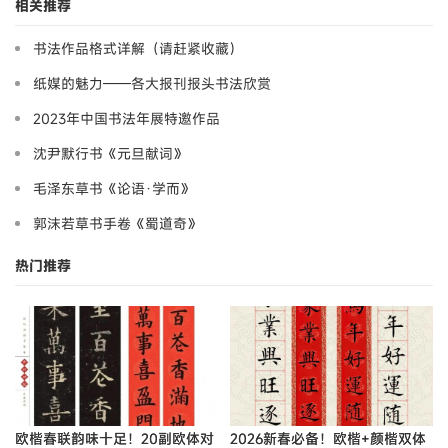
相关推荐
书法作品格式详解（请赶紧收藏）
纸媒的魅力——各大报刊报头书法欣赏
2023年中国书法年展特邀作品
沈尹默行书《元旦献词》
毛泽东草书《论语·学而》
郭沫若草书手卷《蜀道奇》
热门推荐
欧楷春联韵味十足！20副欧体对
2026新春必备！欧楷+颜楷双体