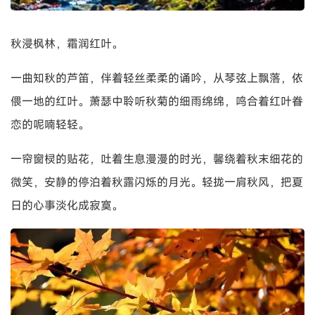
秋浸枫林，霜润红叶。
一曲知秋的芦笛，伴着轻丝柔柔的诵吟，从琴弦上飘落，依
偎一地的红叶。萧瑟中聆听秋菊的细雨绵绵，鸣合着红叶眷
恋的呢喃轻轻。
一帘窗棂的贴花，吐着生息漫漫的时光，馨绕着秋末细花的
微笑，安静的停泊着秋露闪烁的月光。轻拢一肩秋风，把夏
日的心事淡化成寂寞。