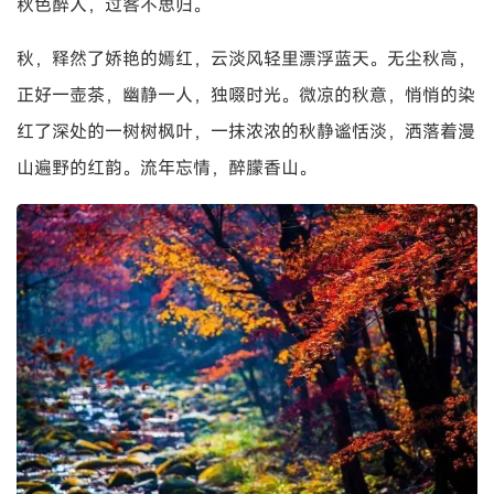
秋色醉人，过客不思归。
秋，释然了娇艳的嫣红，云淡风轻里漂浮蓝天。无尘秋高，
正好一壶茶，幽静一人，独啜时光。微凉的秋意，悄悄的染
红了深处的一树树枫叶，一抹浓浓的秋静谧恬淡，洒落着漫
山遍野的红韵。流年忘情，醉朦香山。