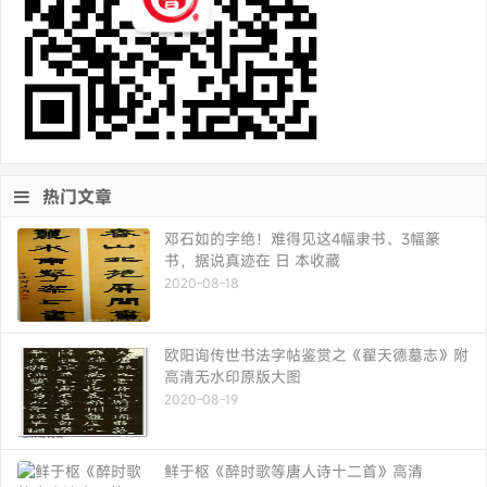
热门文章
邓石如的字绝！难得见这4幅隶书、3幅篆
书，据说真迹在 日 本收藏
2020-08-18
欧阳询传世书法字帖鉴赏之《翟天德墓志》附
高清无水印原版大图
2020-08-19
鲜于枢《醉时歌等唐人诗十二首》高清