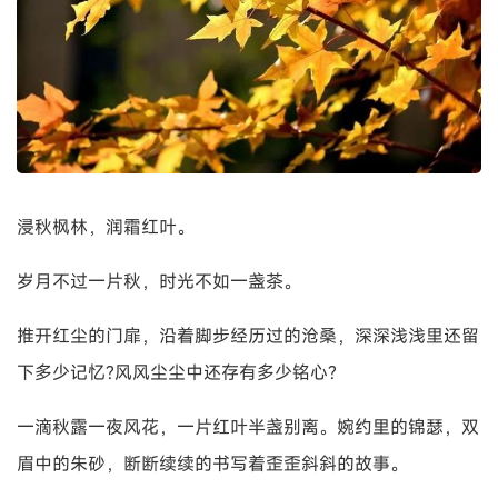
浸秋枫林，润霜红叶。
岁月不过一片秋，时光不如一盏茶。
推开红尘的门扉，沿着脚步经历过的沧桑，深深浅浅里还留
下多少记忆?风风尘尘中还存有多少铭心?
一滴秋露一夜风花，一片红叶半盏别离。婉约里的锦瑟，双
眉中的朱砂，断断续续的书写着歪歪斜斜的故事。