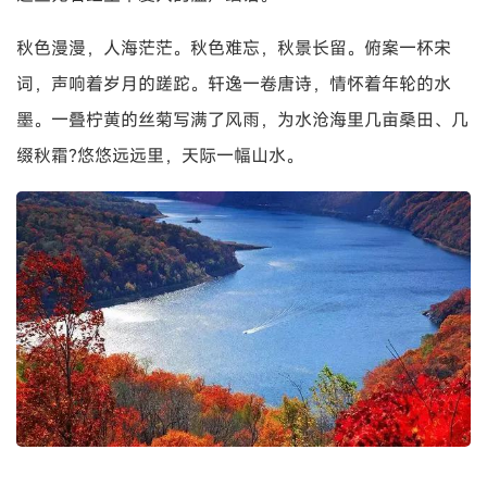
秋色漫漫，人海茫茫。秋色难忘，秋景长留。俯案一杯宋
词，声响着岁月的蹉跎。轩逸一卷唐诗，情怀着年轮的水
墨。一叠柠黄的丝菊写满了风雨，为水沧海里几亩桑田、几
缀秋霜?悠悠远远里，天际一幅山水。