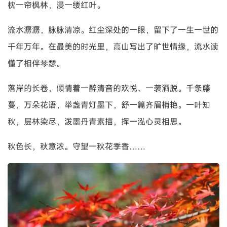
枕一帘枫林，浸一缕红叶。
流水潺潺，脉脉清凉。红尘深处的一眼，留下了一生一世的
千年万年。在最美的时光里，高山写出了旷世情缘，流水读
懂了相伴琴瑟。
落岸的长卷，倾情着一醉清音的欢悦、一袭洒脱。千条藤
蔓，万朵花语，举盏青灯墨下，舒一篇齐眉梢艳。一叶知
秋，层林染尽，泼墨丹青素描，挥一泓心灵相思。
秋色长，秋意浓。守望一秋花季香……