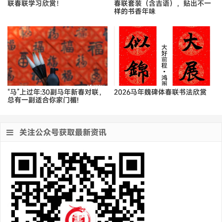
联春联学习欣赏！
春联套装（含吉语），贴出不一
样的书香年味
“马”上过年:30副马年新春对联，
2026马年魏碑体春联书法欣赏
总有一副适合你家门楣!
关注公众号获取最新资讯