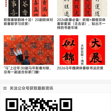
欧楷春联韵味十足！20副欧体对
2026新春必备！欧楷+颜楷双体
联春联学习欣赏！
春联套装（含吉语），贴出不一
样的书香年味
“马”上过年:30副马年新春对联，
2026马年魏碑体春联书法欣赏
总有一副适合你家门楣!
关注公众号获取最新资讯