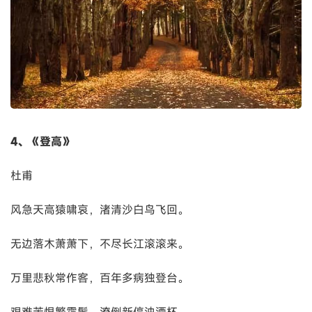
4、《登高》
杜甫
风急天高猿啸哀，渚清沙白鸟飞回。
无边落木萧萧下，不尽长江滚滚来。
万里悲秋常作客，百年多病独登台。
艰难苦恨繁霜鬓，潦倒新停浊酒杯。