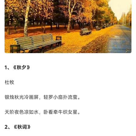
1、《秋夕》
杜牧
银烛秋光冷画屏，轻罗小扇扑流萤。
天阶夜色凉如水，卧看牵牛织女星。
2、《秋词》