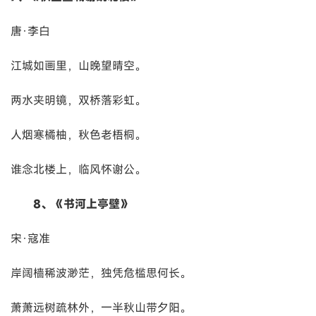
唐·李白
江城如画里，山晚望晴空。
两水夹明镜，双桥落彩虹。
人烟寒橘柚，秋色老梧桐。
谁念北楼上，临风怀谢公。
8、《书河上亭壁》
宋·寇准
岸阔樯稀波渺茫，独凭危槛思何长。
萧萧远树疏林外，一半秋山带夕阳。