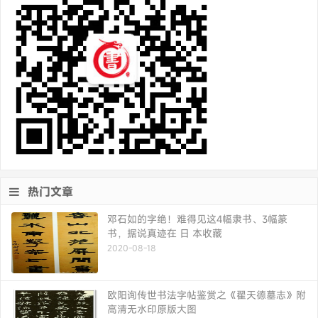
热门文章
邓石如的字绝！难得见这4幅隶书、3幅篆
书，据说真迹在 日 本收藏
2020-08-18
欧阳询传世书法字帖鉴赏之《翟天德墓志》附
高清无水印原版大图