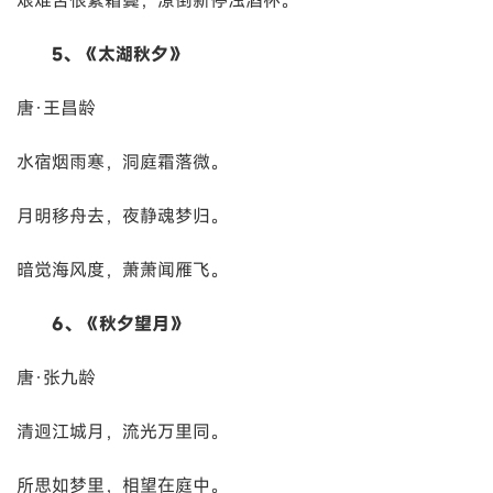
5、《太湖秋夕》
唐·王昌龄
水宿烟雨寒，洞庭霜落微。
月明移舟去，夜静魂梦归。
暗觉海风度，萧萧闻雁飞。
6、《秋夕望月》
唐·张九龄
清迥江城月，流光万里同。
所思如梦里，相望在庭中。