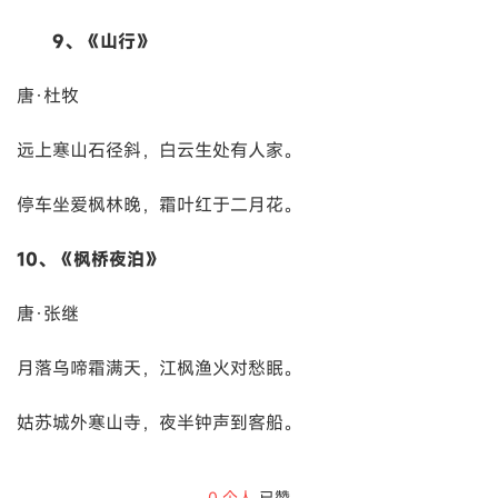
9、《山行》
唐·杜牧
远上寒山石径斜，白云生处有人家。
停车坐爱枫林晚，霜叶红于二月花。
10、《枫桥夜泊》
唐·张继
月落乌啼霜满天，江枫渔火对愁眠。
姑苏城外寒山寺，夜半钟声到客船。
0
个人
已赞