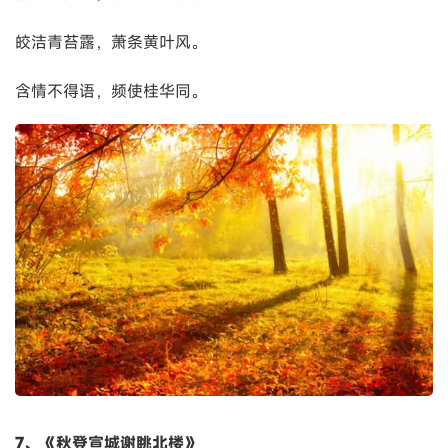
皎洁青苔露，萧条黄叶风。
含情不得语，频使桂华同。
7、《秋登宣城谢眺北楼》