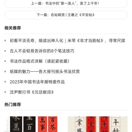
上一篇：书法中的“第一美人”，美了上千年！
下一篇：名帖精赏 | 王羲之《平安帖》
相关推荐
初看平淡无奇，细读出神入化｜米芾《非才当剧帖》，寻常尺牍
藏大道
古人不会轻易告诉你的8个笔法技巧
书法作品格式详解（请赶紧收藏）
纸媒的魅力——各大报刊报头书法欣赏
2023年中国书法年展特邀作品
沈尹默行书《元旦献词》
热门推荐