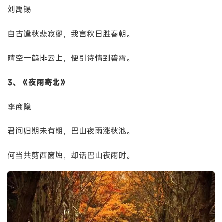
刘禹锡
自古逢秋悲寂寥，我言秋日胜春朝。
晴空一鹤排云上，便引诗情到碧霄。
3、《夜雨寄北》
李商隐
君问归期未有期，巴山夜雨涨秋池。
何当共剪西窗烛，却话巴山夜雨时。