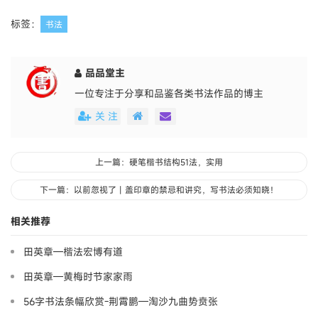
标签：
书法
品品堂主
一位专注于分享和品鉴各类书法作品的博主
关 注
上一篇：硬笔楷书结构51法，实用
下一篇：以前忽视了丨盖印章的禁忌和讲究，写书法必须知晓！
相关推荐
田英章—楷法宏博有道
田英章—黄梅时节家家雨
56字书法条幅欣赏-荆霄鹏—淘沙九曲势贲张