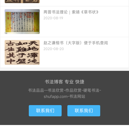
两晋书法理论｜索靖《草书状》
2020-08-19
赵之谦楷书（大字版）便于手机查阅
2020-08-20
书法博客 专业 快捷
书法品品--书法欣赏-作品欣赏-硬笔书法-
shufapp.com-书法网站
联系我们
联系我们