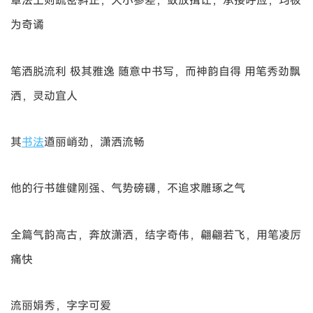
章法上则疏密斜正，大小参差，敛放揖让，承接呼应，均极
为奇谲
笔洒脱流利 极其雅逸 随意中书写，而神韵自得 用笔秀劲飘
洒，灵动宜人
其
书法
遒丽峭劲，潇洒流畅
他的行书雄健刚强、气势磅礴，不追求雕琢之气
全篇气韵高古，奔放潇洒，结字奇伟，翩翩若飞，用笔凌厉
痛快
流丽娟秀，字字可爱