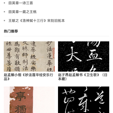
田英章—诗三首
田英章—葳之王桃
王献之《洛神赋十三行》宋刻旧拓本
热门推荐
赵孟頫小楷《妙法莲华经安乐行
赵子昂赵孟頫书《卫生歌》（日
品》
本藏）