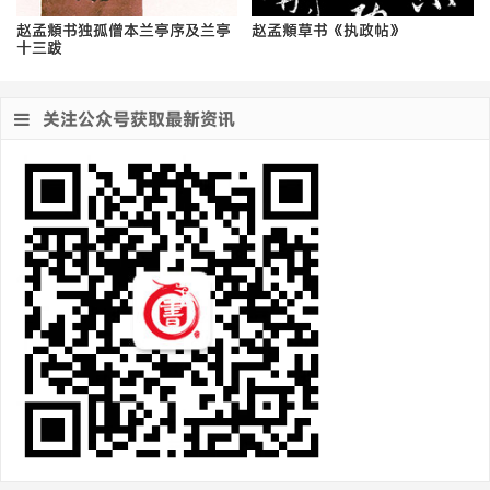
赵孟頫书独孤僧本兰亭序及兰亭
赵孟頫草书《执政帖》
十三跋
关注公众号获取最新资讯