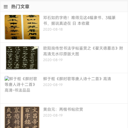
热门文章
邓石如的字绝！难得见这4幅隶书、3幅篆
书，据说真迹在 日 本收藏
2020-08-18
欧阳询传世书法字帖鉴赏之《翟天德墓志》附
高清无水印原版大图
2020-08-19
鲜于枢《醉时歌等唐人诗十二首》高清
2020-08-19
黄自元：两楷书帖欣赏
2020-08-19