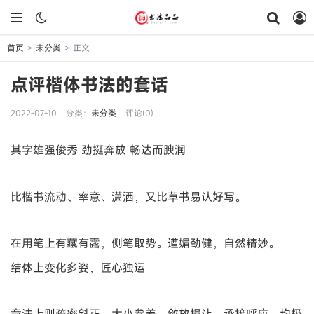
首页
未分类
正文
>
>
点评楷体书法的套话
2022-07-10
分类：
未分类
评论(0)
其字雄强俊秀 劲挺奔放 畅达而腴润
比楷书流动、率意、潇洒，又比草书易认好写。
在用笔上有藏有露，侧笔取势。遒媚劲健，自然精妙。
结体上变化多姿，匠心独运