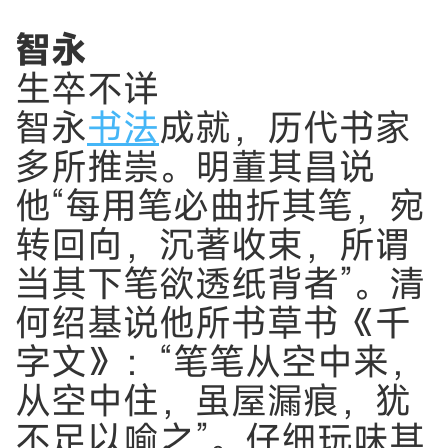
智永
生卒不详
智永
书法
成就，历代书家
多所推崇。明董其昌说
他“每用笔必曲折其笔，宛
转回向，沉著收束，所谓
当其下笔欲透纸背者”。清
何绍基说他所书草书《千
字文》：“笔笔从空中来，
从空中住，虽屋漏痕，犹
不足以喻之”。仔细玩味其