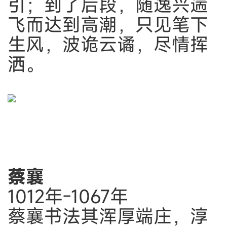
引；到了后段，随逸兴遄
飞而达到高潮，只见笔下
生风，波诡云谲，尽情挥
洒。
蔡襄
1012年-1067年
蔡襄书法其浑厚端庄，淳