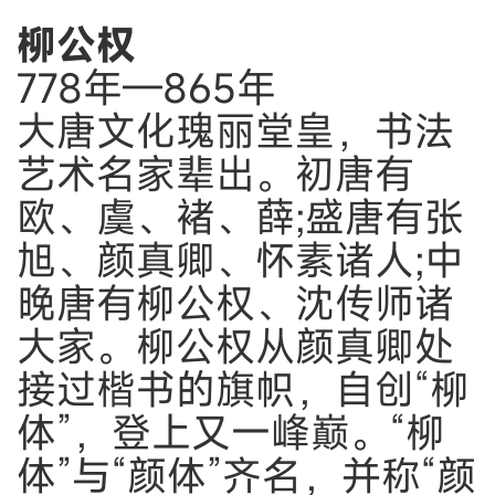
柳公权
778年—865年
大唐文化瑰丽堂皇，书法
艺术名家辈出。初唐有
欧、虞、褚、薛;盛唐有张
旭、颜真卿、怀素诸人;中
晚唐有柳公权、沈传师诸
大家。柳公权从颜真卿处
接过楷书的旗帜，自创“柳
体”，登上又一峰巅。“柳
体”与“颜体”齐名，并称“颜