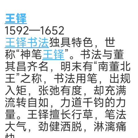
王铎
1592—1652
王铎书法
独具特色，世
称“神笔
王铎
”。书法与董
其昌齐名，明末有“南董北
王”之称，书法用笔，出规
入矩，张弛有度，却充满
流转自如，力道千钧的力
量。王铎擅长行草，笔法
大气，劲健洒脱，淋漓痛