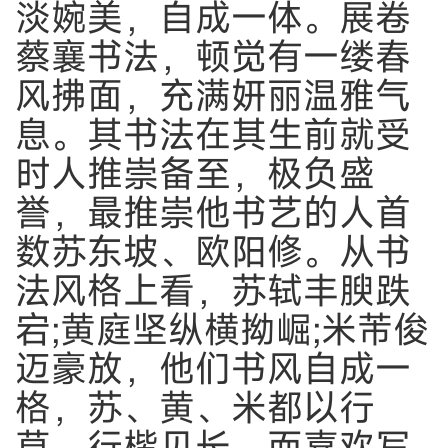
淡婉美，自成一体。展卷
蔡襄书法，顿觉有一缕春
风拂面，充满妍丽温雅气
息。其书法在其生前就受
时人推崇备至，极负盛
誉，最推崇他书艺的人首
数苏东坡、欧阳修。从书
法风格上看，苏轼丰腴跌
宕;黄庭坚纵横拗崛;米芾俊
迈豪放，他们书风自成一
格，苏、黄、米都以行
草、行楷见长，而喜欢写