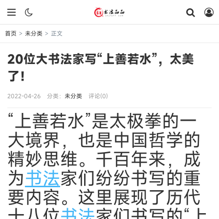
首页
未分类
正文
>
>
20位大书法家写“上善若水”，太美
了！
2022-04-26
分类：
未分类
评论(0)
“上善若水”是太极拳的一
大境界，也是中国哲学的
精妙思维。千百年来，成
为
书法
家们纷纷书写的重
要内容。这里展现了历代
十八位
书法
家们书写的“上