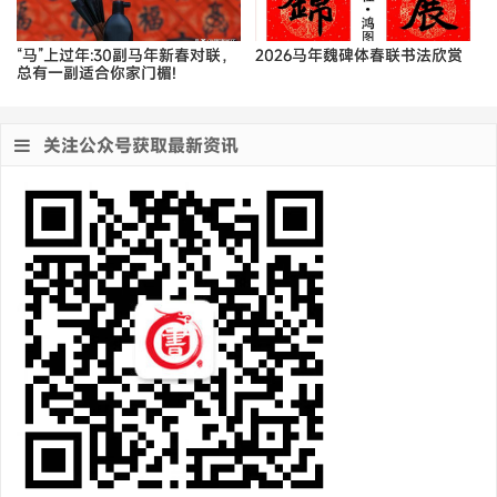
“马”上过年:30副马年新春对联，
2026马年魏碑体春联书法欣赏
总有一副适合你家门楣!
关注公众号获取最新资讯