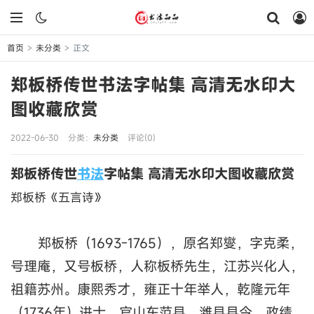
首页
未分类
正文
>
>
郑板桥传世书法字帖集 高清无水印大
图收藏欣赏
2022-06-30
分类：
未分类
评论(0)
郑板桥传世
书法
字帖集 高清无水印大图收藏欣赏
郑板桥《五言诗》
郑板桥（1693-1765），原名郑燮，字克柔，
号理庵，又号板桥，人称板桥先生，江苏兴化人，
祖籍苏州。康熙秀才，雍正十年举人，乾隆元年
（1736年）进士。官山东范县、潍县县令，政绩