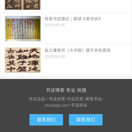
两晋书法理论｜索靖《草书状》
2020-08-19
赵之谦楷书（大字版）便于手机查阅
2020-08-20
书法博客 专业 快捷
书法品品--书法欣赏-作品欣赏-硬笔书法-
shufapp.com-书法网站
联系我们
联系我们