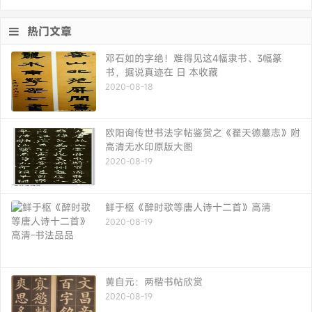
热门文章
邓石如的字绝！难得见这4幅隶书、3幅篆
书，据说真迹在 日 本收藏
2020-08-18
欧阳询传世书法字帖鉴赏之《翟天德墓志》附
高清无水印原版大图
2020-08-19
鲜于枢《醉时歌等唐人诗十二首》高清
2020-08-19
黄自元：两楷书帖欣赏
2020-08-19