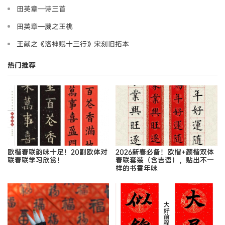
田英章—诗三首
田英章—葳之王桃
王献之《洛神赋十三行》宋刻旧拓本
热门推荐
欧楷春联韵味十足！20副欧体对
2026新春必备！欧楷+颜楷双体
联春联学习欣赏！
春联套装（含吉语），贴出不一
样的书香年味