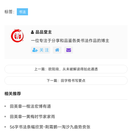
标签：
书法
品品堂主
一位专注于分享和品鉴各类书法作品的博主
关 注
上一篇：欧阳询，从未被解读得如此通透
下一篇：田字格书写要点
相关推荐
田英章—楷法宏博有道
田英章—黄梅时节家家雨
56字书法条幅欣赏-荆霄鹏—淘沙九曲势贲张