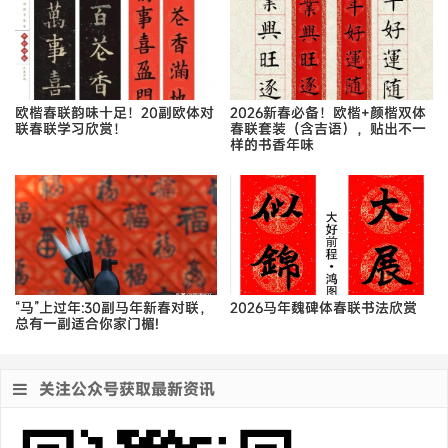
欧楷春联韵味十足！20副欧体对
2026新春必备！欧楷+颜楷双体
联春联学习欣赏！
春联套装（含吉语），贴出不一
样的书香年味
“马”上过年:30副马年新春对联，
2026马年魏碑体春联书法欣赏
总有一副适合你家门楣!
关注公众号获取最新资讯