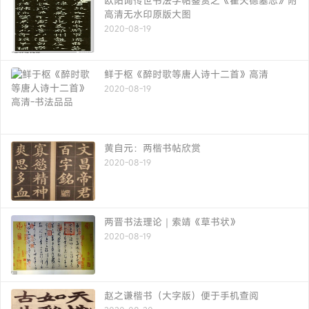
欧阳询传世书法字帖鉴赏之《翟天德墓志》附
高清无水印原版大图
2020-08-19
鲜于枢《醉时歌等唐人诗十二首》高清
2020-08-19
黄自元：两楷书帖欣赏
2020-08-19
两晋书法理论｜索靖《草书状》
2020-08-19
赵之谦楷书（大字版）便于手机查阅