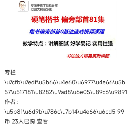
专栏
\u7cfb\u7edf\u5b66\u4e60\u6977\u4e66\u5b
57\u517181\u8282\u9ad8\u6e05\u89c6\u9891
作者：
\u5b81\u6d9b\u786c\u7b14\u4e66\u6cd5 99
币 23人已购 查看