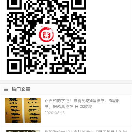
热门文章
邓石如的字绝！难得见这4幅隶书、3幅篆
书，据说真迹在 日 本收藏
2020-08-18