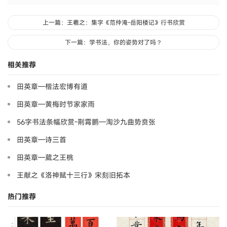
上一篇：王羲之：集字《范仲淹-岳阳楼记》行书欣赏
下一篇：学书法，你的姿势对了吗？
相关推荐
田英章—楷法宏博有道
田英章—黄梅时节家家雨
56字书法条幅欣赏-荆霄鹏—淘沙九曲势贲张
田英章—诗三首
田英章—葳之王桃
王献之《洛神赋十三行》宋刻旧拓本
热门推荐