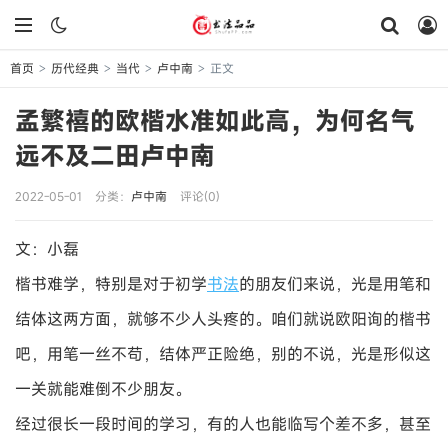
首页
历代经典
当代
卢中南
正文
>
>
>
>
孟繁禧的欧楷水准如此高，为何名气
远不及二田卢中南
2022-05-01
分类：
卢中南
评论(0)
文：小磊
楷书难学，特别是对于初学
书法
的朋友们来说，光是用笔和
结体这两方面，就够不少人头疼的。咱们就说欧阳询的楷书
吧，用笔一丝不苟，结体严正险绝，别的不说，光是形似这
一关就能难倒不少朋友。
经过很长一段时间的学习，有的人也能临写个差不多，甚至