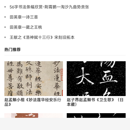
56字书法条幅欣赏-荆霄鹏—淘沙九曲势贲张
田英章—诗三首
田英章—葳之王桃
王献之《洛神赋十三行》宋刻旧拓本
热门推荐
赵孟頫小楷《妙法莲华经安乐行
赵子昂赵孟頫书《卫生歌》（日
品》
本藏）