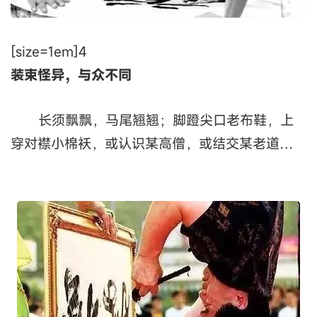
[size=1em]4
装束怪异，与众不同
长须飘飘，马尾翘翘；脚蹬尖口老布鞋，上
穿对襟小棉袄，或认识某高僧，或结交某老道…