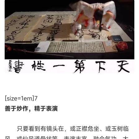
[size=1em]7
善于炒作，精于表演
只要看到有镜头在，或正襟危坐、或玉树临
风、或仙风道骨状等。表演丰富，融合气功、太