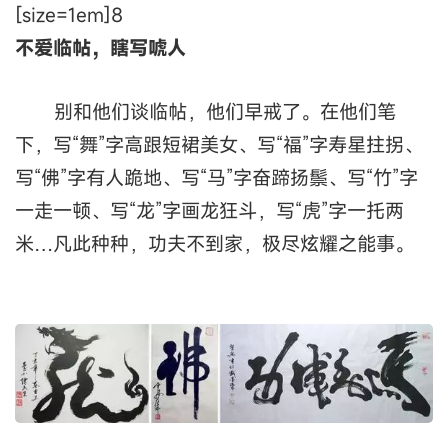
[size=1em]8
不爱临帖，瞎写唬人
别和他们谈临帖，他们早戒了。在他们笔
下，写“舞”字高跟短裙美女、写“福”字寿星拄拐、
写“佛”字有人跪地、写“马”字奋蹄扬鬃、写“竹”字
一走一顿、写“龙”字画龙狂斗，写“虎”字一托两
米…凡此种种，功夫不到家，极尽炫耀之能事。