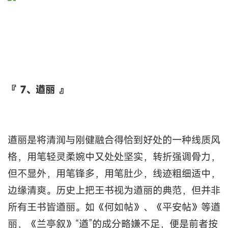
『 7、遒丽 』
遒丽是将清润与刚健融合得恰到好处的一种线质风
格，用笔轻灵柔婉中又处处坚实，转折强调骨力，
但不显外，用笔锋多，用笔肚少，线迹粗细适中，
边缘清爽。历史上把王书视为遒丽的典范，但并非
所有王书皆遒丽。如《何如帖》、《平安帖》等遒
丽，《兰亭叙》“遒”的成分略嫌不足，便是前者按