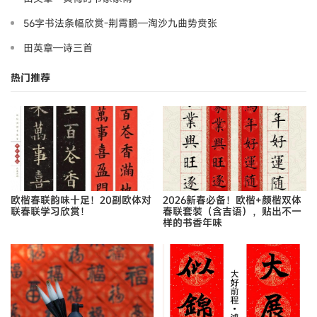
56字书法条幅欣赏-荆霄鹏—淘沙九曲势贲张
田英章—诗三首
热门推荐
欧楷春联韵味十足！20副欧体对
2026新春必备！欧楷+颜楷双体
联春联学习欣赏！
春联套装（含吉语），贴出不一
样的书香年味