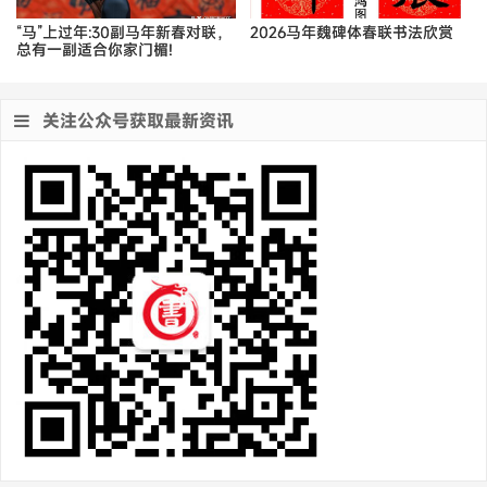
“马”上过年:30副马年新春对联，
2026马年魏碑体春联书法欣赏
总有一副适合你家门楣!
关注公众号获取最新资讯