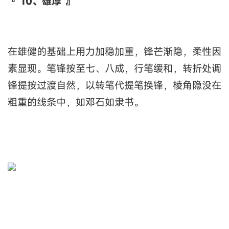
『 10、雄厚 』
在雄健的基础上用力加稳加重，锋芒渐隐，柔性因
素显现。笔锋按至七、八成，行笔缓和，转折处调
锋提按过渡自然，以转笔代提笔换锋，棱角隐没在
粗重的线条中，如邓石如隶书。