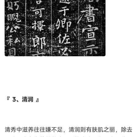
『 3、清润 』
清秀中滋养往往嫌不足，清润则有肤肌之丽，除去