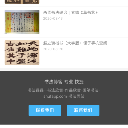
两晋书法理论｜索靖《草书状》
2020-08-19
赵之谦楷书（大字版）便于手机查阅
2020-08-20
书法博客 专业 快捷
书法品品--书法欣赏-作品欣赏-硬笔书法-
shufapp.com-书法网站
联系我们
联系我们