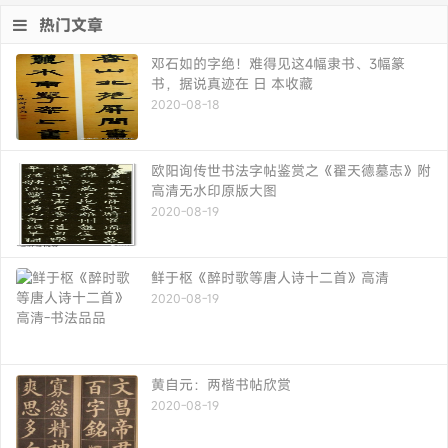
热门文章
邓石如的字绝！难得见这4幅隶书、3幅篆
书，据说真迹在 日 本收藏
2020-08-18
欧阳询传世书法字帖鉴赏之《翟天德墓志》附
高清无水印原版大图
2020-08-19
鲜于枢《醉时歌等唐人诗十二首》高清
2020-08-19
黄自元：两楷书帖欣赏
2020-08-19