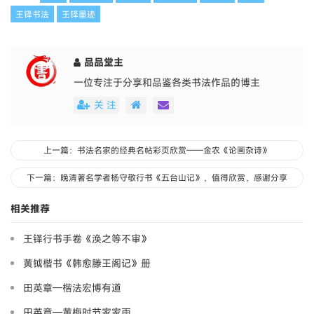
王铎书法
王铎墨迹
品品堂主
一位专注于分享和品鉴各类书法作品的博主
关 注
上一篇：书法名家的经典名帖彩页欣赏——金农《论画杂诗》
下一篇：晚清著名学者杨守敬行书《五台山记》，值得欣赏，感谢分享
相关推荐
王铎行书手卷《涣之等不审》
黄钺楷书《韩愈滕王阁记》册
田英章—楷法宏博有道
田英章—黄梅时节家家雨