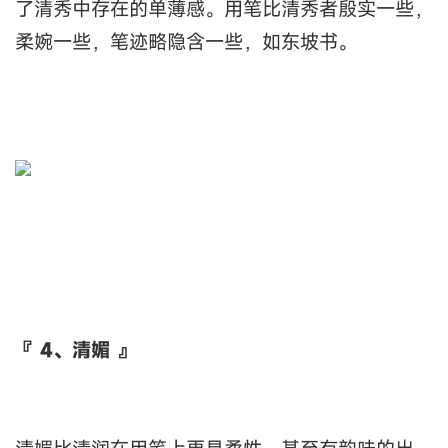
了清秀中存在的单薄感。用笔比清秀者殷实一些，
柔婉一些，笔迹略隐含一些，如东坡书。
『 4、清媚 』