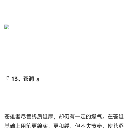
『 13、苍润 』
苍雄者尽管线质雄厚，却仍有一定的燥气。在苍雄
基础上用笔更绵实，更和缓，但不失节奏，使苍涩