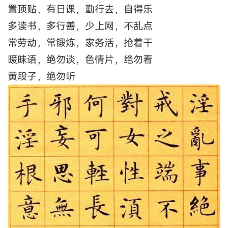
置顶贴，有日课，勤行去，自得乐
多读书，多行善，少上网，不乱点
常劳动，常锻炼，家务活，抢着干
暖昧语，绝勿谈，色情片，绝勿看
黄段子，绝勿听