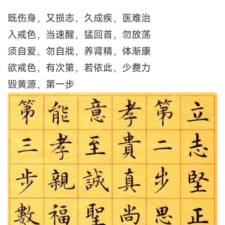
既伤身，又损志，久成疾，医难治
入戒色，当速醒，猛回首，勿放荡
须自爱，勿自戕，养肾精，体渐康
欲戒色，有次第，若依此，少费力
毁黄源，第一步