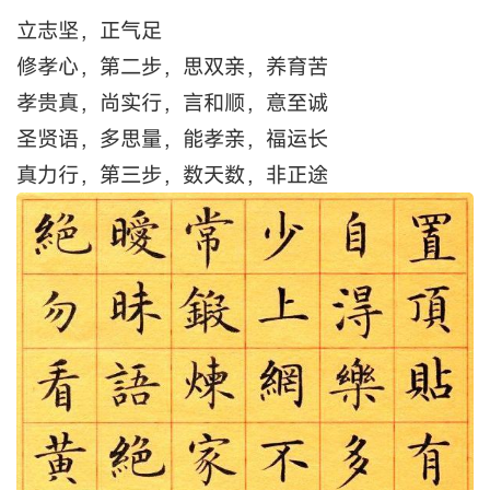
立志坚，正气足
修孝心，第二步，思双亲，养育苦
孝贵真，尚实行，言和顺，意至诚
圣贤语，多思量，能孝亲，福运长
真力行，第三步，数天数，非正途