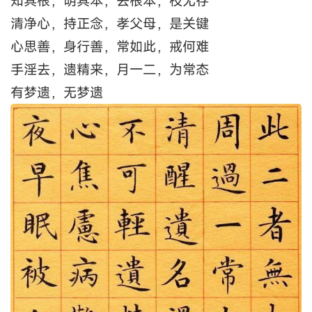
知其根，明其本，去根本，枝无存
清净心，持正念，孝父母，是关键
心思善，身行善，常如此，戒何难
手淫去，遗精来，月一二，为常态
有梦遗，无梦遗