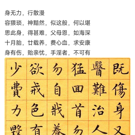
身无力，行散漫
容猥琐，神黯然，似这般，何以堪
思此身，得甚难，父母恩，如海深
十月胎，廿载养，费心血，求安康
身有伤，贻亲忧，手淫者，不可有