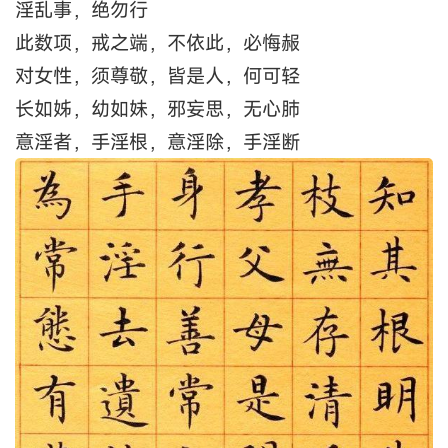
淫乱事，绝勿行
此数项，戒之端，不依此，必悔赧
对女性，须尊敬，皆是人，何可轻
长如姊，幼如妹，邪妄思，无心肺
意淫者，手淫根，意淫除，手淫断