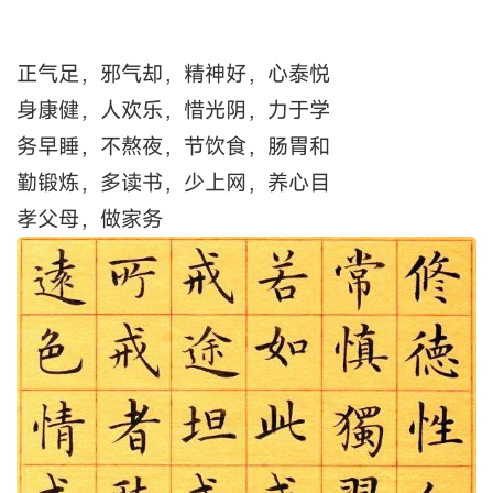
正气足，邪气却，精神好，心泰悦
身康健，人欢乐，惜光阴，力于学
务早睡，不熬夜，节饮食，肠胃和
勤锻炼，多读书，少上网，养心目
孝父母，做家务