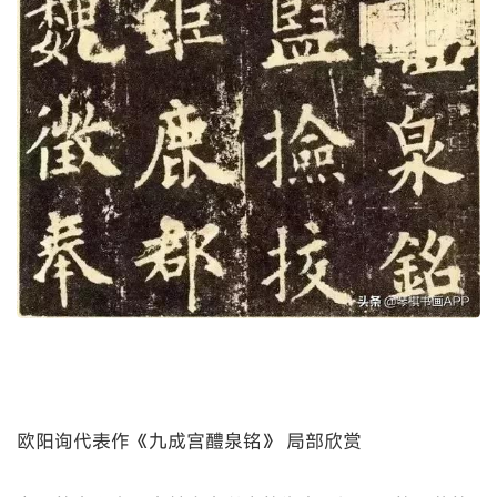
欧阳询代表作《九成宫醴泉铭》 局部欣赏