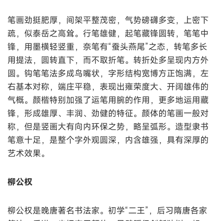
笔画劲挺肥厚，间架平整茂密，气势磅礴多变，上密下
疏，似泰岳之高耸。行笔雄健，起笔藏锋圆转，笔笔中
锋，用墨横轻竖重，奈笔有“蚕头燕尾”之态，转笔多长
用提法，圆转直下，而不取折笔。转折处多呈现内方外
圆。钩笔笔法多成鸟嘴状，字形结构宽博方正饱满，左
右基本对称，端庄平稳，表现出雍荣度大、开阔雄伟的
气概。颜楷特别加强了运笔用腕的作用，更多地运用藏
锋，形成雄厚、丰润、劲健的特征。颜体的笔画一般对
称，但是竖画大有向内环保之势，略呈弧形。造型隶书
笔意十足，是整个字外观圆深，内含雄强，具有深厚的
艺术效果。
柳公权
柳公权是晚唐著名书法家。初学“二王”，后习隋唐各家