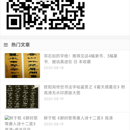
热门文章
邓石如的字绝！难得见这4幅隶书、3幅篆
书，据说真迹在 日 本收藏
2020-08-18
欧阳询传世书法字帖鉴赏之《翟天德墓志》附
高清无水印原版大图
2020-08-19
鲜于枢《醉时歌等唐人诗十二首》高清
2020-08-19