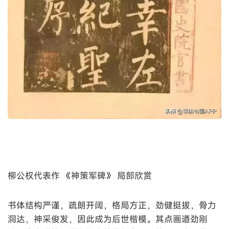
柳公权代表作 《神策军碑》 局部欣赏
书体结构严谨，疏朗开阔，格局方正，劲健挺拔，骨力
洞达，神采俊发，因此成为后世楷模。其点画遒劲刚