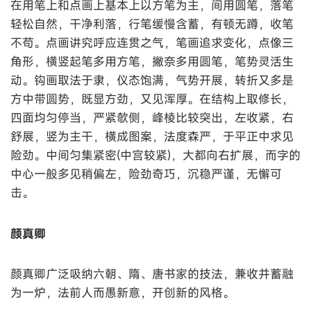
在用笔上和点画上基本上以方笔为主，间用圆笔，落笔
轻松自然，干净利落，行笔缓慢含蓄，有顿无蹲，收笔
不苟。点画讲究呼应连贯之气，笔画追求变化，点像三
角形，横竖起笔多用方笔，撇奈多用圆笔，笔势灵活生
动。钩画取法于隶，仪态饱满，气势开展，转折又多是
方中带圆势，既显方劲，又见浑厚。在结构上取修长，
四面均匀停当，严紧欹侧，峰棱比较突出，左收紧，右
舒展，竖为主干，横成图案，法度森严，于平正中求见
险劲。中间匀集紧密(中宫较紧)，大都向右扩展，而字的
中心一般多见稍偏左，险劲奇巧，沉稳严谨，无懈可
击。
颜真卿
颜真卿广泛吸纳六朝、隋、唐书家的技法，兼收并蓄融
为一炉，法前人而愚新意，开创新的风格。