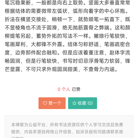
笔沉稳果断，一般都是向右上取势。竖画大多垂直常常
根据结体的需要微带左弧状，弧形向着字的中心环抱。
折法在横竖交接处，稍顿一下，就势顺笔一拓直下，既
不显棱角也不流于圆滑，绝无抛筋露骨之弊端。这和颜
柳提笔另起，蓄势外拓的写法不一样。撇捺行笔较快，
笔画犀利，大都锋不外露。结体匀称舒适，笔画疏密合
度，边旁部件配合融和。但是应该着重注意，赵体字流
畅圆润，但是行笔较快，书写时切忌浮滑笔力软弱，锋
芒显露，不可只求外观圆润甜美，不查骨力内涵。
0
个人
已赞
赞一个
收藏 (
0
)
本博客为公益平台，所有书法资源仅供个人学习交流且免费
提供，内容多源自网络公开信息，如涉及版权问题请联系我