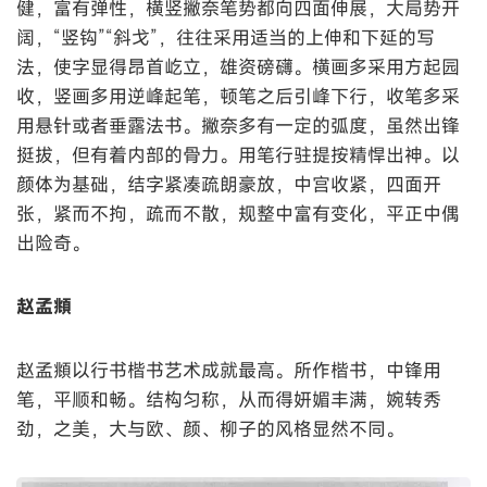
健，富有弹性，横竖撇奈笔势都向四面伸展，大局势开
阔，“竖钩”“斜戈”，往往采用适当的上伸和下延的写
法，使字显得昂首屹立，雄资磅礴。横画多采用方起园
收，竖画多用逆峰起笔，顿笔之后引峰下行，收笔多采
用悬针或者垂露法书。撇奈多有一定的弧度，虽然出锋
挺拔，但有着内部的骨力。用笔行驻提按精悍出神。以
颜体为基础，结字紧凑疏朗豪放，中宫收紧，四面开
张，紧而不拘，疏而不散，规整中富有变化，平正中偶
出险奇。
赵孟頫
赵孟頫以行书楷书艺术成就最高。所作楷书，中锋用
笔，平顺和畅。结构匀称，从而得妍媚丰满，婉转秀
劲，之美，大与欧、颜、柳子的风格显然不同。