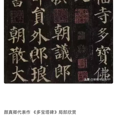
颜真卿代表作 《多宝塔碑》局部欣赏