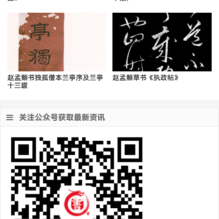
赵孟頫书独孤僧本兰亭序及兰亭
赵孟頫草书《执政帖》
十三跋
关注公众号获取最新资讯