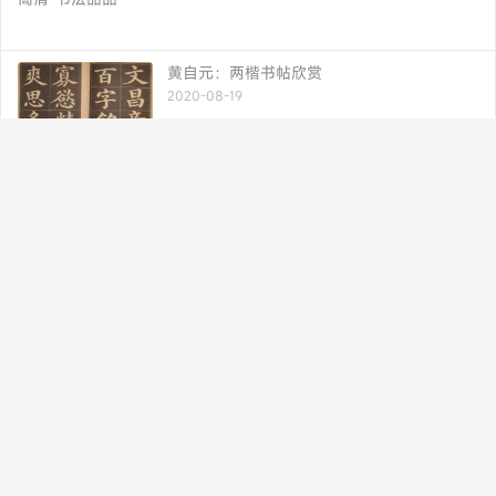
黄自元：两楷书帖欣赏
2020-08-19
两晋书法理论｜索靖《草书状》
2020-08-19
赵之谦楷书（大字版）便于手机查阅
2020-08-20
书法博客 专业 快捷
书法品品--书法欣赏-作品欣赏-硬笔书法-