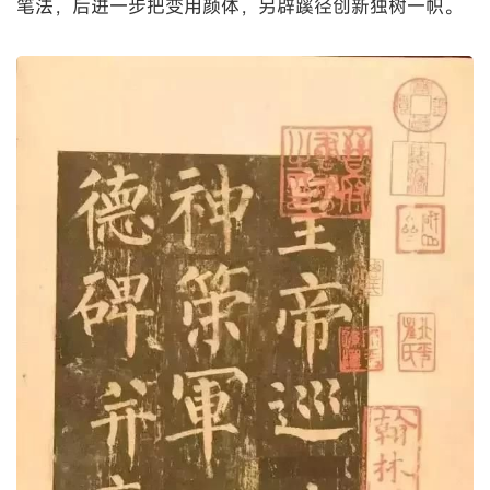
笔法，后进一步把变用颜体，另辟蹊径创新独树一帜。