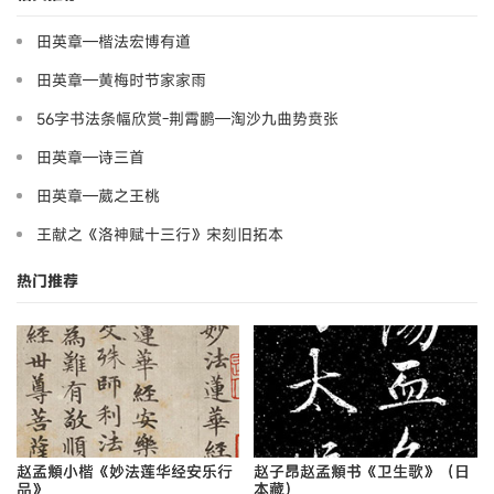
田英章—楷法宏博有道
田英章—黄梅时节家家雨
56字书法条幅欣赏-荆霄鹏—淘沙九曲势贲张
田英章—诗三首
田英章—葳之王桃
王献之《洛神赋十三行》宋刻旧拓本
热门推荐
赵孟頫小楷《妙法莲华经安乐行
赵子昂赵孟頫书《卫生歌》（日
品》
本藏）