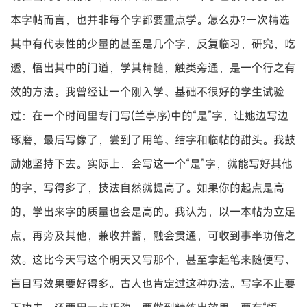
本字帖而言，也并非每个字都要重点学。怎么办?一次精选
其中有代表性的少量的甚至是几个字，反复临习，研究，吃
透，悟出其中的门道，学其精髓，触类旁通，是一个行之有
效的方法。我曾经让一个刚入学、基础不很好的学生试验
过：在一个时间里专门写(兰亭序)中的“是”字，让她边写边
琢磨，最后写像了，尝到了用笔、结字和临帖的甜头。我鼓
励她坚持下去。实际上．会写这一个“是”字，就能写好其他
的字，写得多了，技法自然就提高了。如果你的起点是高
的，学出来字的质量也会是高的。我认为，以一本帖为立足
点，再旁及其他，兼收并蓄，融会贯通，可收到事半功倍之
效。这比今天写这个明天又写那个，甚至拿起笔来随便写、
盲目写效果要好得多。古人也肯定过这种办法。写字不止要