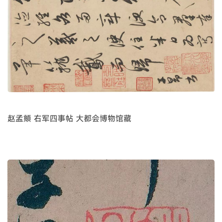
赵孟頫 右军四事帖 大都会博物馆藏