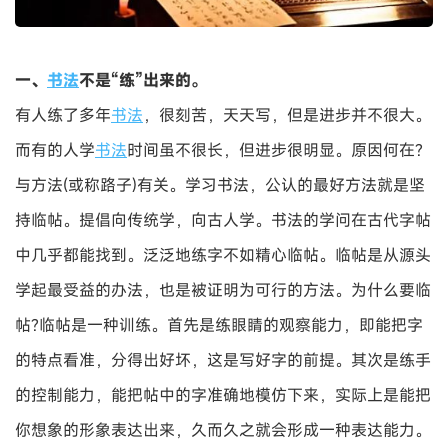
一、
书法
不是“练”出来的。
有人练了多年
书法
，很刻苦，天天写，但是进步并不很大。
而有的人学
书法
时间虽不很长，但进步很明显。原因何在?
与方法(或称路子)有关。学习书法，公认的最好方法就是坚
持临帖。提倡向传统学，向古人学。书法的学问在古代字帖
中几乎都能找到。泛泛地练字不如精心临帖。临帖是从源头
学起最受益的办法，也是被证明为可行的方法。为什么要临
帖?临帖是一种训练。首先是练眼睛的观察能力，即能把字
的特点看准，分得出好坏，这是写好字的前提。其次是练手
的控制能力，能把帖中的字准确地模仿下来，实际上是能把
你想象的形象表达出来，久而久之就会形成一种表达能力。