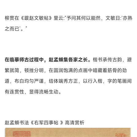
柳贯在《跋赵文敏帖》里云:“予问其何以能然，文敏日:‘亦熟
之而已’。”
在临摹师古过程中，赵孟頫集各家之长。
楷书承传古韵，避
繁就简，顿挫分明，在圆润饱满的点画中暗藏着筋骨的劲
道，布白均匀严谨，结体端秀方正，以行入楷，字的笔画间
有连贯性，显得流畅生动。
赵孟頫书法《右军四事帖 》高清赏析