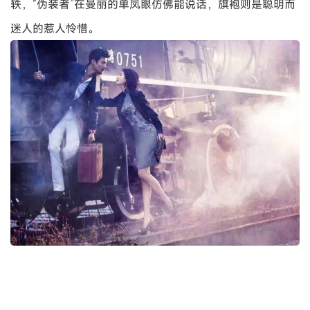
轶，“伪装者”在曼丽的单凤眼仿佛能说话，旗袍则是聪明而
迷人的惹人怜惜。