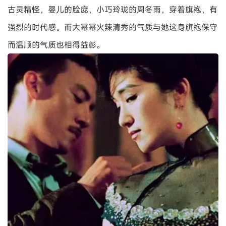
古灵精怪，婴儿的脸庞，小巧玲珑的周冬雨，穿着旗袍，有
强烈的时代感。而大幂幂火辣清秀的气质与她这身旗袍保守
而温顺的气质也相得益彰。