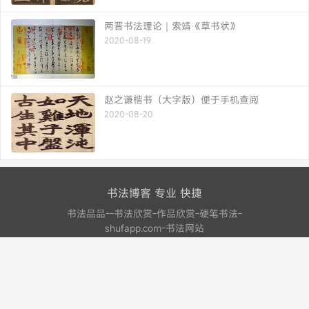
两晋书法理论｜索靖《草书状》
2020-08-19
赵之谦楷书（大字版）便于手机查阅
2020-08-20
书法博客 专业 快捷
书法品品--书法欣赏-作品欣赏-硬笔书法-
shufapp.com-书法网站
联系我们
联系我们