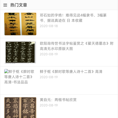
热门文章
邓石如的字绝！难得见这4幅隶书、3幅篆
书，据说真迹在 日 本收藏
2020-08-18
欧阳询传世书法字帖鉴赏之《翟天德墓志》附
高清无水印原版大图
2020-08-19
鲜于枢《醉时歌等唐人诗十二首》高清
2020-08-19
黄自元：两楷书帖欣赏
2020-08-19