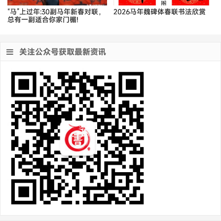
“马”上过年:30副马年新春对联，
2026马年魏碑体春联书法欣赏
总有一副适合你家门楣!
关注公众号获取最新资讯