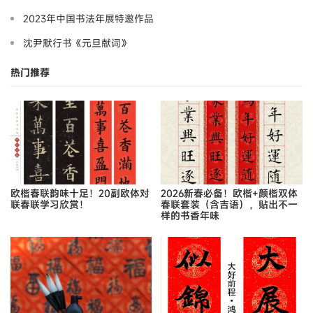
2023年中国书法年展特邀作品
沈尹默行书《元旦献词》
热门推荐
欧楷春联韵味十足！20副欧体对
2026新春必备！欧楷+颜楷双体
联春联学习欣赏！
春联套装（含吉语），贴出不一
样的书香年味