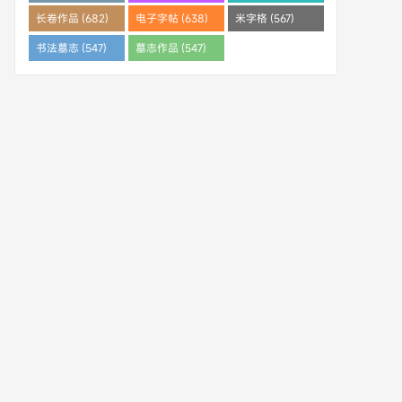
(682)
长卷作品 (682)
电子字帖 (638)
米字格 (567)
书法墓志 (547)
墓志作品 (547)