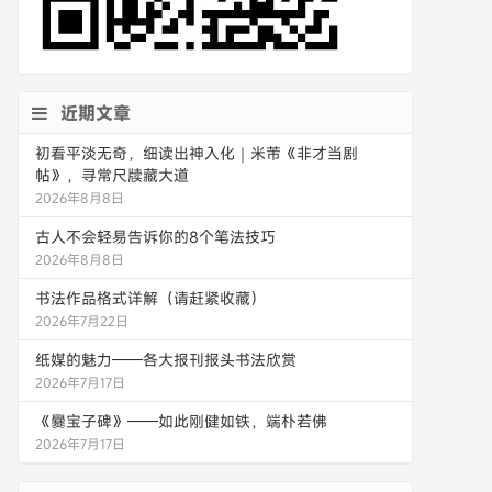
近期文章
初看平淡无奇，细读出神入化｜米芾《非才当剧
帖》，寻常尺牍藏大道
2026年8月8日
古人不会轻易告诉你的8个笔法技巧
2026年8月8日
书法作品格式详解（请赶紧收藏）
2026年7月22日
纸媒的魅力——各大报刊报头书法欣赏
2026年7月17日
《爨宝子碑》——如此刚健如铁，端朴若佛
2026年7月17日