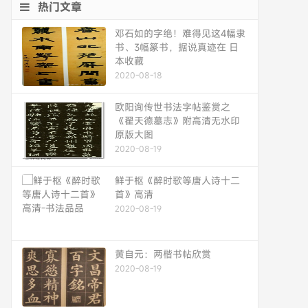
热门文章
邓石如的字绝！难得见这4幅隶
书、3幅篆书，据说真迹在 日
本收藏
2020-08-18
欧阳询传世书法字帖鉴赏之
《翟天德墓志》附高清无水印
原版大图
2020-08-19
鲜于枢《醉时歌等唐人诗十二
首》高清
2020-08-19
黄自元：两楷书帖欣赏
2020-08-19