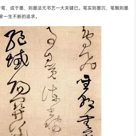
于笔，成于墨，则墨法尤书艺一大关键已。笔实则墨沉，笔飘则墨
家一生不断的追求。