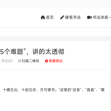
首页
硬笔书法
书法讲座
5个难题”，讲的太透彻
评论(0)
扫描二维码
隐藏侧边
十藏五出，十起五伏，方可谓书。”这里的“迟急”、“曲直”、“藏