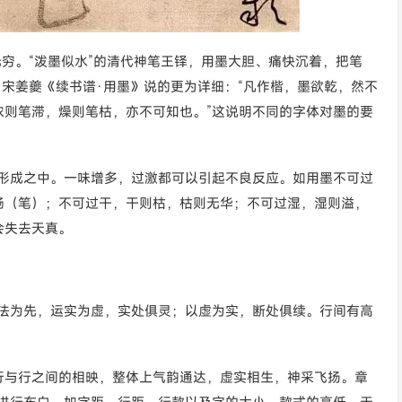
穷。“泼墨似水”的清代神笔王铎，用墨大胆、痛快沉着，把笔
。宋姜夔《续书谱·用墨》说的更为详细：“凡作楷，墨欲乾，然不
浓则笔滞，燥则笔枯，亦不可知也。”这说明不同的字体对墨的要
自然形成之中。一味增多，过激都可以引起不良反应。如用墨不可过
畅（笔）；不可过干，干则枯，枯则无华；不可过湿，湿则溢，
会失去天真。
章法为先，运实为虚，实处俱灵；以虚为实，断处俱续。行间有高
行与行之间的相映，整体上气韵通达，虚实相生，神采飞扬。章