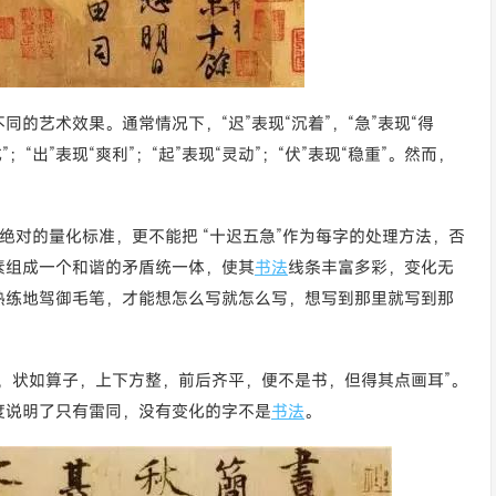
的艺术效果。通常情况下，“迟”表现“沉着”，“急”表现“得
成”；“出”表现“爽利”；“起”表现“灵动”；“伏”表现“稳重”。然而，
是绝对的量化标准，更不能把 “十迟五急”作为每字的处理方法，否
素组成一个和谐的矛盾统一体，使其
书法
线条丰富多彩，变化无
熟练地驾御毛笔，才能想怎么写就怎么写，想写到那里就写到那
，状如算子，上下方整，前后齐平，便不是书，但得其点画耳”。
度说明了只有雷同，没有变化的字不是
书法
。