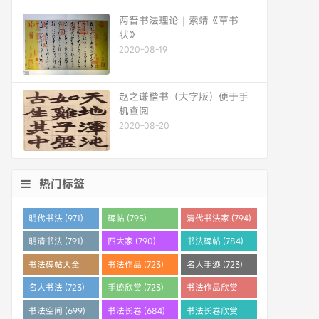
两晋书法理论｜索靖《草书
状》
2020-08-19
赵之谦楷书（大字版）便于手
机查阅
2020-08-20
热门标签
明代书法 (971)
碑帖 (795)
清代书法家 (794)
明清书法 (791)
四大家 (790)
书法碑帖 (784)
书法碑帖大全
书法作品 (723)
名人手迹 (723)
(784)
名人书法 (723)
手迹欣赏 (723)
书法作品欣赏
(710)
书法空间 (699)
书法长卷 (684)
书法长卷欣赏