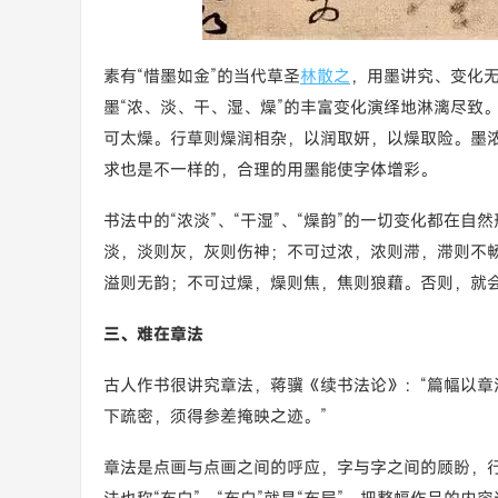
素有“惜墨如金”的当代草圣
林散之
，用墨讲究、变化无
墨“浓、淡、干、湿、燥”的丰富变化演绎地淋漓尽致
可太燥。行草则燥润相杂，以润取妍，以燥取险。墨
求也是不一样的，合理的用墨能使字体增彩。
书法中的“浓淡”、“干湿”、“燥韵”的一切变化都在
淡，淡则灰，灰则伤神；不可过浓，浓则滞，滞则不
溢则无韵；不可过燥，燥则焦，焦则狼藉。否则，就
三、难在章法
古人作书很讲究章法，蒋骥《续书法论》：“篇幅以
下疏密，须得参差掩映之迹。”
章法是点画与点画之间的呼应，字与字之间的顾盼，