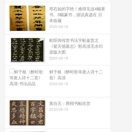
邓石如的字绝！难得见这4幅隶
书、3幅篆书，据说真迹在 日
本收藏
2020-08-18
欧阳询传世书法字帖鉴赏之
《翟天德墓志》附高清无水印
原版大图
2020-08-19
鲜于枢《醉时歌等唐人诗十二
首》高清
2020-08-19
黄自元：两楷书帖欣赏
2020-08-19