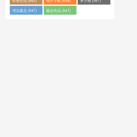
长卷作品 (682)
电子字帖 (638)
米字格 (567)
书法墓志 (547)
墓志作品 (547)