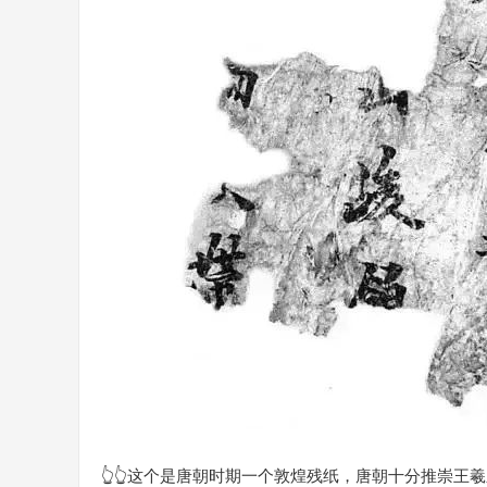
👆👆这个是唐朝时期一个敦煌残纸，唐朝十分推崇王