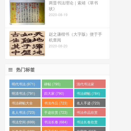
两晋书法理论｜索靖《草书
状》
2020-08-19
赵之谦楷书（大字版）便于手
机查阅
2020-08-20
热门标签
明代书法 (971)
碑帖 (795)
清代书法家
(794)
明清书法 (791)
四大家 (790)
书法碑帖 (784)
书法碑帖大全
书法作品 (723)
名人手迹 (723)
(784)
名人书法 (723)
手迹欣赏 (723)
书法作品欣赏
(710)
书法空间 (699)
书法长卷 (684)
书法长卷欣赏
(682)