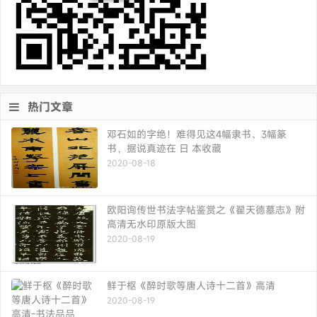
热门文章
邓石如的字绝！难得见这4幅隶书、3幅篆
书，据说真迹在 日 本收藏
2020-08-18
欧阳询传世书法字帖鉴赏之《翟天德墓志》附
高清无水印原版大图
2020-08-19
鲜于枢《醉时歌等唐人诗十二首》高清
2020-08-19