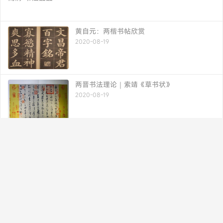
黄自元：两楷书帖欣赏
2020-08-19
两晋书法理论｜索靖《草书状》
2020-08-19
赵之谦楷书（大字版）便于手机查阅
2020-08-20
书法博客 专业 快捷
书法品品--书法欣赏-作品欣赏-硬笔书法-