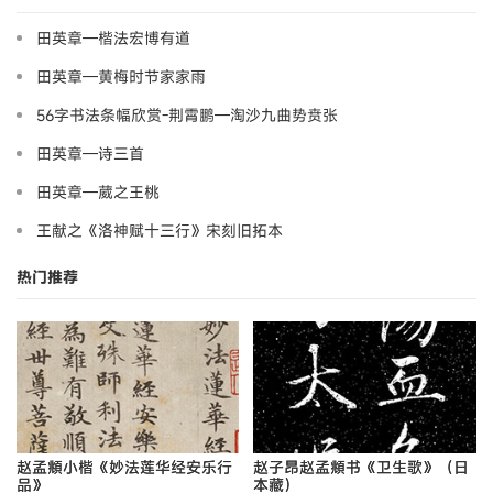
田英章—楷法宏博有道
田英章—黄梅时节家家雨
56字书法条幅欣赏-荆霄鹏—淘沙九曲势贲张
田英章—诗三首
田英章—葳之王桃
王献之《洛神赋十三行》宋刻旧拓本
热门推荐
赵孟頫小楷《妙法莲华经安乐行
赵子昂赵孟頫书《卫生歌》（日
品》
本藏）