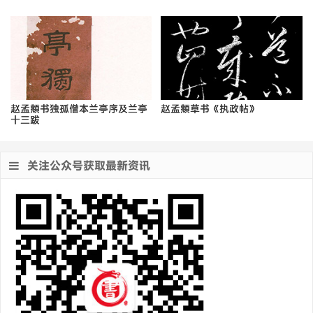
赵孟頫书独孤僧本兰亭序及兰亭
赵孟頫草书《执政帖》
十三跋
关注公众号获取最新资讯