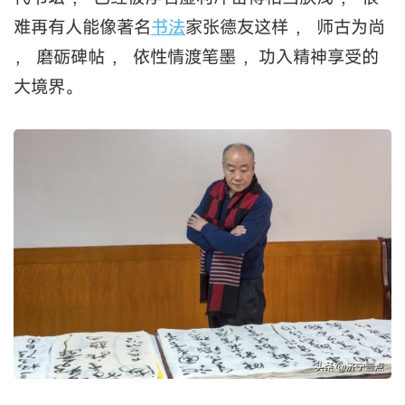
难再有人能像著名
书法
家张德友这样 ， 师古为尚
， 磨砺碑帖 ， 依性情渡笔墨 ，功入精神享受的
大境界。