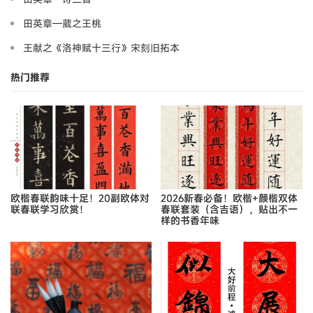
田英章—葳之王桃
王献之《洛神赋十三行》宋刻旧拓本
热门推荐
欧楷春联韵味十足！20副欧体对
2026新春必备！欧楷+颜楷双体
联春联学习欣赏！
春联套装（含吉语），贴出不一
样的书香年味