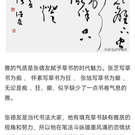
雅的气质是张德友赋予草书的时代魅力。张芝写草
书为痴 ， 怀素写草书为狂 ， 张旭写草书为癫 ，
无论是痴 、狂、癫，似乎缺少了一点书卷气息的
雅。
张德友是当代书法大家，他有填充草书缺有雅质的
视角和努力，所以他在笔法斗纵雄墨风涌的恣情状