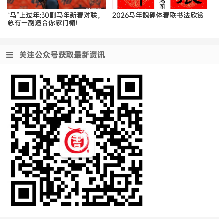
“马”上过年:30副马年新春对联，
2026马年魏碑体春联书法欣赏
总有一副适合你家门楣!
关注公众号获取最新资讯