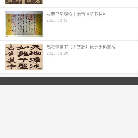
两晋书法理论｜索靖《草书状》
2020-08-19
赵之谦楷书（大字版）便于手机查阅
2020-08-20
书法博客 专业 快捷
书法品品--书法欣赏-作品欣赏-硬笔书法-
shufapp.com-书法网站
联系我们
联系我们