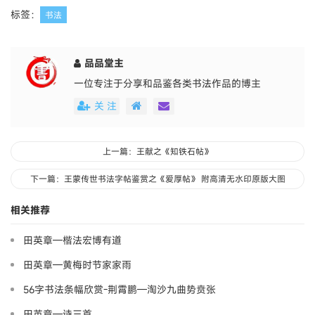
标签：
书法
品品堂主
一位专注于分享和品鉴各类书法作品的博主
关 注
上一篇：王献之《知铁石帖》
下一篇：王蒙传世书法字帖鉴赏之《爱厚帖》 附高清无水印原版大图
相关推荐
田英章—楷法宏博有道
田英章—黄梅时节家家雨
56字书法条幅欣赏-荆霄鹏—淘沙九曲势贲张
田英章—诗三首