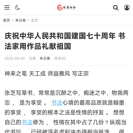
首页
未分类
正文
>
>
庆祝中华人民共和国建国七十周年 书
法家用作品礼献祖国
2022-06-20
分类：
未分类
评论(0)
神来之笔 天工成 师益雅风 写正宗
张芝写草书，常常是沉醉之中，痴迷之中，物我两
忘 ， 是为享受 。
书法
心境的最高品质就是翰墨
的享受 ， 享受的根本之法是性情的抒发 。 想想
自己的
书法
修为 ， 性情在其中占了几份？纵观当
代书坛 ， 已经被浮名虚利冲击得相当肤浅 ， 很