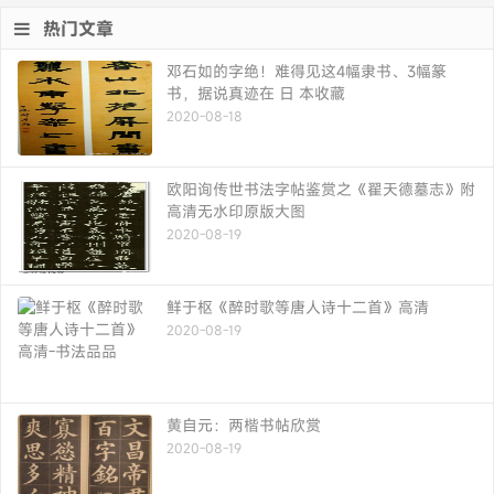
热门文章
邓石如的字绝！难得见这4幅隶书、3幅篆
书，据说真迹在 日 本收藏
2020-08-18
欧阳询传世书法字帖鉴赏之《翟天德墓志》附
高清无水印原版大图
2020-08-19
鲜于枢《醉时歌等唐人诗十二首》高清
2020-08-19
黄自元：两楷书帖欣赏
2020-08-19