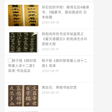
邓石如的字绝！难得见这4幅隶
书、3幅篆书，据说真迹在 日
本收藏
2020-08-18
欧阳询传世书法字帖鉴赏之
《翟天德墓志》附高清无水印
原版大图
2020-08-19
鲜于枢《醉时歌等唐人诗十二
首》高清
2020-08-19
黄自元：两楷书帖欣赏
2020-08-19