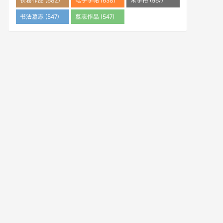
长卷作品 (682)
电子字帖 (638)
米字格 (567)
书法墓志 (547)
墓志作品 (547)