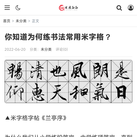
首页
未分类
正文
>
>
你知道为何练书法常用米字格？
2022-06-20
分类：
未分类
评论(0)
▲米字格字帖《兰亭序》