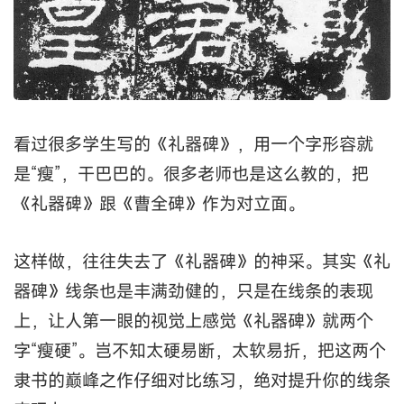
分不足。
写“曹全”时，往往注重其柔美，忽略其丰润劲健。
掌握了“曹全”，线条的表现便会得心应手。
九
《礼器碑》