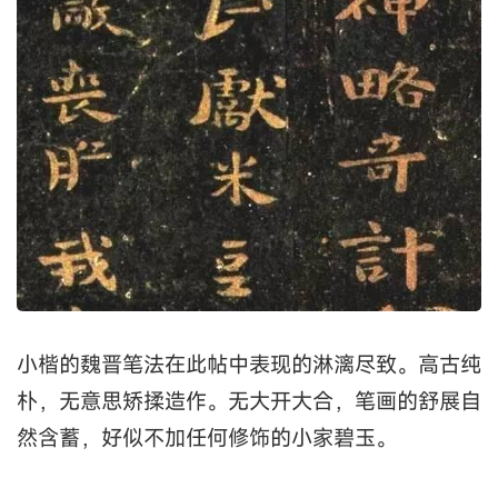
小楷的魏晋笔法在此帖中表现的淋漓尽致。高古纯
朴，无意思矫揉造作。无大开大合，笔画的舒展自
然含蓄，好似不加任何修饰的小家碧玉。