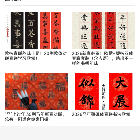
标签：
书法
品品堂主
一位专注于分享和品鉴各类书法作品的博主
关 注
上一篇：曾国藩的一段短文，千靡百折，方可持盈保泰
下一篇：当代书圣-启功书法字帖集高清无水印欣赏，启体最爱！
相关推荐
田英章—楷法宏博有道
田英章—黄梅时节家家雨
56字书法条幅欣赏-荆霄鹏—淘沙九曲势贲张