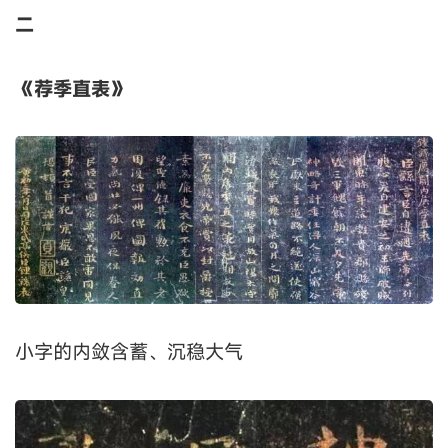
二
《荐季直表》
小字的内敛含蓄、沉稳大气