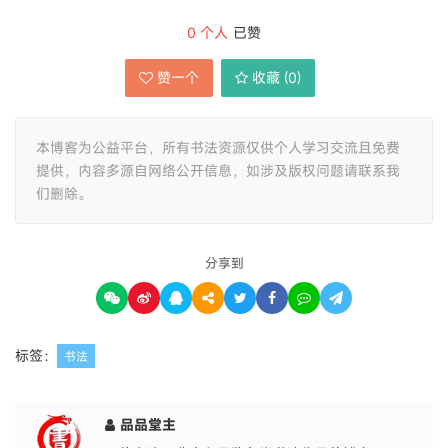
清代张祖翼评说：“三百年来习汉碑者不知凡几，
竟无人学《石门颂》者，盖其雄厚奔放之气，胆怯
者不敢学也。”
学书法最忌胆怯，《石门颂》作为摩崖的神品，正
好帮你解决这个问题。它是草隶的鼻祖，大气磅
礴，挥洒自如，既整齐规范，又富于变化，富含感
情，不拘一格，不拘绳墨，笔势纵放，奇趣横生，
笔画粗细虽区别不大，但每一笔画却变化多端，用