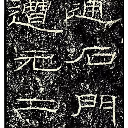
上，让人第一眼的视觉上感觉《礼器碑》就两个
字“瘦硬”。岂不知太硬易断，太软易折，把这两个
隶书的巅峰之作仔细对比练习，绝对提升你的线条
表现力。
十
《石门颂》
线条的舒展豪放，结构的开合胸襟