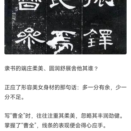
学草书，有没写过书谱的？
只要参透了《书谱》，我相信草书可以信手拈来。
八
《曹全碑》