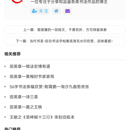
笔挥洒自如，不作修琢，有自然豪放意趣；字画瘦
硬，结构疏朗，飘逸有致，笔隶中带篆、带草、带
行，被书家称为“隶中之草”。
0
个人
已赞
赞一个
收藏 (
0
)
本博客为公益平台，所有书法资源仅供个人学习交流且免费
提供，内容多源自网络公开信息，如涉及版权问题请联系我
们删除。
分享到