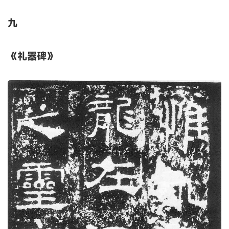
隶书的端庄柔美、圆润舒展舍他其谁？
正应了形容美女身材的那句话：多一分有余，少一