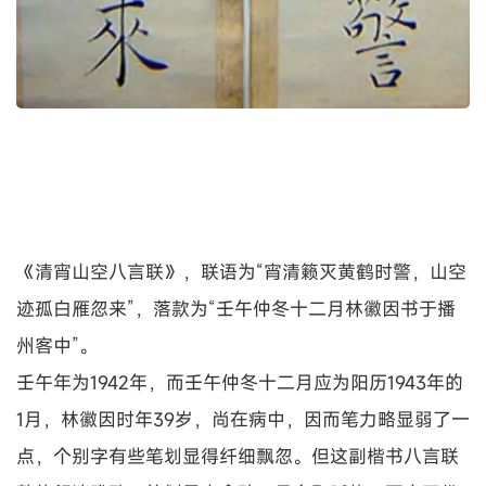
《清宵山空八言联》，联语为“宵清籁灭黄鹤时警，山空
迹孤白雁忽来”，落款为“壬午仲冬十二月林徽因书于播
州客中”。
壬午年为1942年，而壬午仲冬十二月应为阳历1943年的
1月，林徽因时年39岁，尚在病中，因而笔力略显弱了一
点，个别字有些笔划显得纤细飘忽。但这副楷书八言联