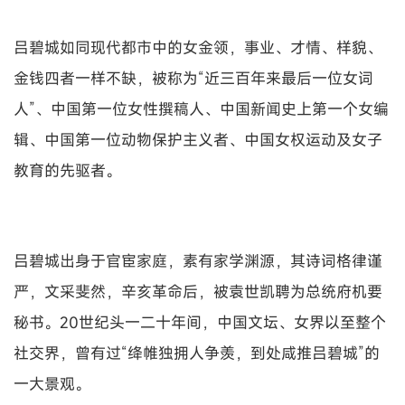
吕碧城如同现代都市中的女金领，事业、才情、样貌、
金钱四者一样不缺，被称为“近三百年来最后一位女词
人”、中国第一位女性撰稿人、中国新闻史上第一个女编
辑、中国第一位动物保护主义者、中国女权运动及女子
教育的先驱者。
吕碧城出身于官宦家庭，素有家学渊源，其诗词格律谨
严，文采斐然，辛亥革命后，被袁世凯聘为总统府机要
秘书。20世纪头一二十年间，中国文坛、女界以至整个
社交界，曾有过“绛帷独拥人争羡，到处咸推吕碧城”的
一大景观。