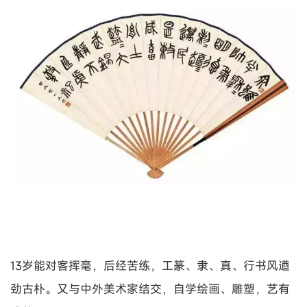
13岁能对客挥毫，后经苦练，工篆、隶、真、行书风遒
劲古朴。又与中外美术家结交，自学绘画、雕塑，艺有