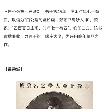
《白公张祐七言联》，书于1945年，庄闲时年七十有
四。联语为“白公睡阁幽如画，张祐书碑妙入神”。款
识：“乙酉夏日庄闲，时年七十有四”。钦印二方。该书
隶楷兼收，力蕴千钧，端庄大度，为庄闲晚年精品之
作。
【吕碧城】