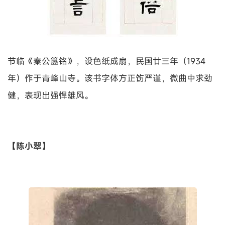
节临《秦公簋铭》，设色纸成扇，民国廿三年（1934
年）作于青峰山寺。该书字体方正饬严谨，微曲中求劲
健，表现出强悍雄风。
【陈小翠】