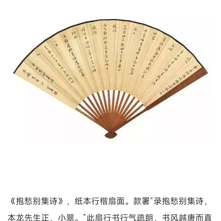
《抱愁别集诗》，纸本行楷扇面。款署“录抱愁别集诗，
本龙先生正，小翠。”此扇行书行气疏朗，书风越唐而直