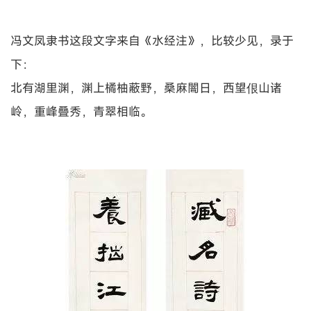
冯文凤隶书这段文字来自《水经注》，比较少见，录于
下：
北有湖里渊，渊上橘柚蔽野，桑麻闇日，西望佷山诸
岭，重峰叠秀，青翠相临。