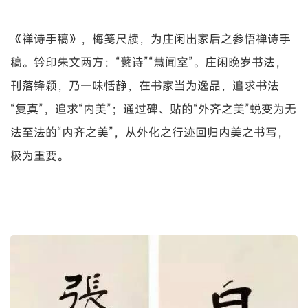
《禅诗手稿》，梅笺尺牍，为庄闲出家后之参悟禅诗手
稿。钤印朱文两方：“蘩诗”“慧闻室”。庄闲晚岁书法，
刊落锋颖，乃一味恬静，在书家当为逸品，追求书法
“复真”，追求“内美”；通过碑、贴的“外齐之美”蜕变为无
法至法的“内齐之美”，从外化之行迹回归内美之书写，
极为重要。