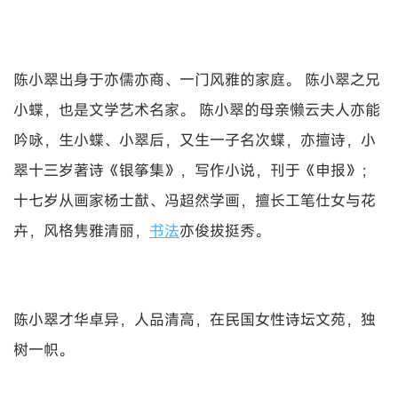
陈小翠出身于亦儒亦商、一门风雅的家庭。 陈小翠之兄
小蝶，也是文学艺术名家。 陈小翠的母亲懒云夫人亦能
吟咏，生小蝶、小翠后，又生一子名次蝶，亦擅诗，小
翠十三岁著诗《银筝集》，写作小说，刊于《申报》；
十七岁从画家杨士猷、冯超然学画，擅长工笔仕女与花
卉，风格隽雅清丽，
书法
亦俊拔挺秀。
陈小翠才华卓异，人品清高，在民国女性诗坛文苑，独
树一帜。