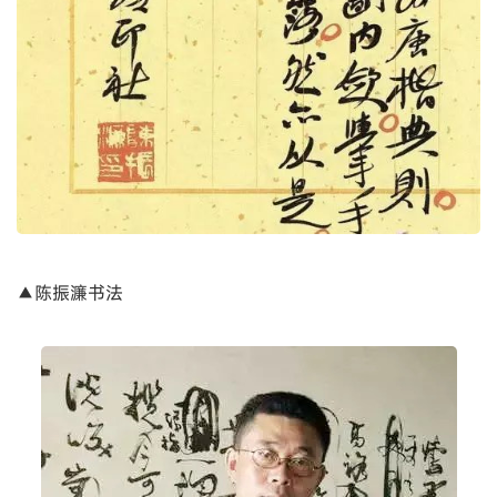
▲陈振濂书法