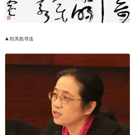
▲刘洪彪书法