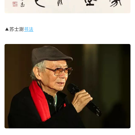
▲苏士澍
书法