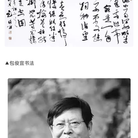
▲包俊宜书法