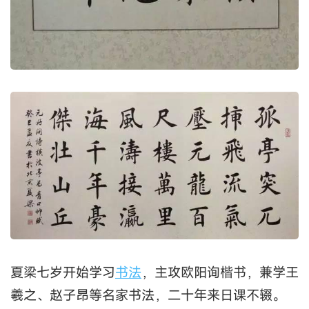
夏梁七岁开始学习
书法
，主攻欧阳询楷书，兼学王
羲之、赵子昂等名家书法，二十年来日课不辍。