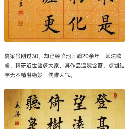
夏梁虽刚过30，却已经临池弄翰20余年，师法欧
虞，精研近世诸多大家，其作品温婉含蓄，点划结
字无不精湛绝妙，儒雅大气。