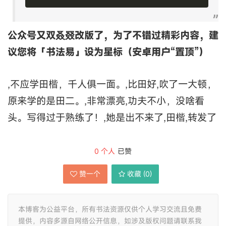
公众号又双叒叕改版了，为了不错过精彩内容，建
议您将「书法易」设为星标（安卓用户“置顶”）
,不应学田楷，千人俱一面。,比田好,吹了一大顿，
原来学的是田二。,非常漂亮,功夫不小，没啥看
头。写得过于熟练了！,她是出不来了,田楷,转发了
0
个人
已赞
赞一个
收藏 (
0
)
本博客为公益平台，所有书法资源仅供个人学习交流且免费
提供，内容多源自网络公开信息，如涉及版权问题请联系我