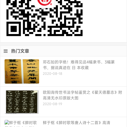
热门文章
邓石如的字绝！难得见这4幅隶书、3幅篆
书，据说真迹在 日 本收藏
2020-08-18
欧阳询传世书法字帖鉴赏之《翟天德墓志》附
高清无水印原版大图
2020-08-19
鲜于枢《醉时歌等唐人诗十二首》高清