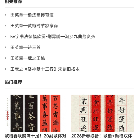
相关推荐
田英章—楷法宏博有道
田英章—黄梅时节家家雨
56字书法条幅欣赏-荆霄鹏—淘沙九曲势贲张
田英章—诗三首
田英章—葳之王桃
王献之《洛神赋十三行》宋刻旧拓本
热门推荐
欧楷春联韵味十足！20副欧体对
2026新春必备！欧楷+颜楷双体